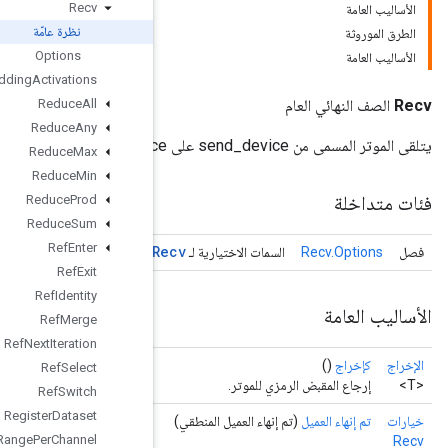
Recv
نظرة عامّة
Options
Recv
TPUEmbedding
Activations
Reduce
All
Reduce
Any
Reduce
Max
Reduce
Min
Reduce
Prod
Reduce
Sum
Ref
Enter
Ref
Exit
Ref
Identity
Ref
Merge
Ref
Next
Iteration
Ref
Select
Ref
Switch
Register
Dataset
Requantization
Range
Per
Channel