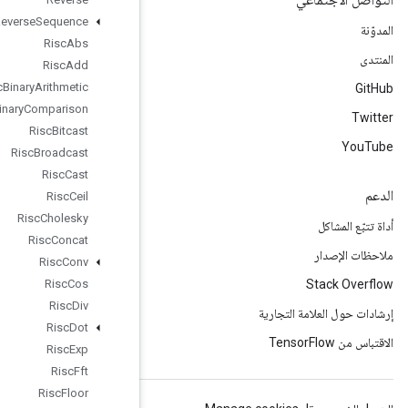
Reverse
Sequence
Risc
Abs
Risc
Add
Risc
Binary
Arithmetic
Risc
Binary
Comparison
Risc
Bitcast
Risc
Broadcast
Risc
Cast
Risc
Ceil
Risc
Cholesky
Risc
Concat
Risc
Conv
Risc
Cos
Risc
Div
Risc
Dot
Risc
Exp
Risc
Fft
Risc
Floor