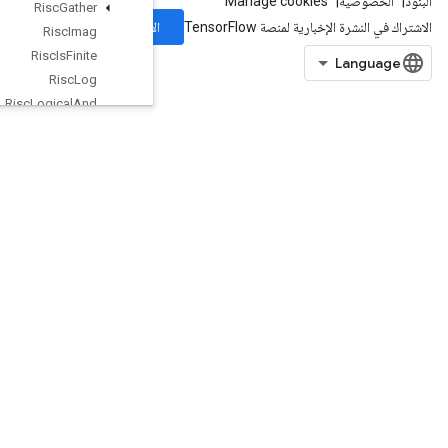
Risc
Gather
الاشتراك
Risc
Imag
Risc
Is
Finite
Risc
Log
Risc
Logical
And
Risc
Logical
Not
Risc
Logical
Or
Risc
Max
Risc
Min
Risc
Mul
Risc
Neg
Risc
Pad
Risc
Pool
Risc
Pow
Risc
Random
Uniform
Risc
Real
Risc
Reduce
Risc
Rem
Risc
Reshape