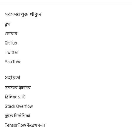
সবসময় যুক্ত থাকুন
m
ব্লগ
ফোরাম
rs
GitHub
ersGradAccumDebug
eters
Twitter
metersGradAccumDebug
YouTube
ters
metersGradAccumDebug
সহায়তা
ropParameters
s
সমস্যার ট্র্যাকার
ersGradAccumDebug
রিলিজ নোট
atorParameters
Stack Overflow
imatorParametersGradAccumDebug
ghtParameters
ব্র্যান্ড নির্দেশিকা
meters
TensorFlow উল্লেখ করা
ametersGradAccumDebug