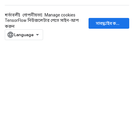
adParameters
radParametersGradAccumDebug
শর্তাবলী
গোপনীয়তা
Manage cookies
rameters
TensorFlow নিউজলেটার পেতে সাইন-আপ
সাবস্ক্রাইব করুন
ParametersGradAccumDebug
করুন
eters
metersGradAccumDebug
ientDescentParameters
dientDescentParametersGradAccumDebug