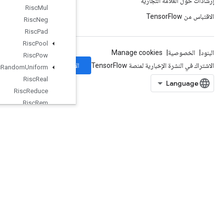
Risc
Mul
Risc
Neg
Risc
Pad
Risc
Pool
Risc
Pow
الاشتراك
Risc
Random
Uniform
Risc
Real
Risc
Reduce
Risc
Rem
Risc
Reshape
Risc
Reverse
Risc
Scatter
Risc
Shape
Risc
Sign
Risc
Slice
RiscSort
RiscSqueeze
RiscSub
RiscTranspose