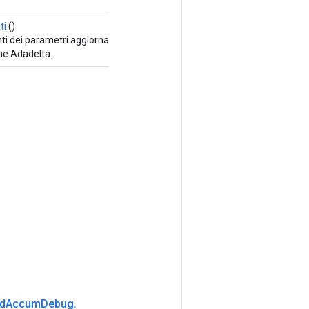
ti
()
 dei parametri aggiornati dall'algoritmo di
ne Adadelta.
d
Accum
Debug
.