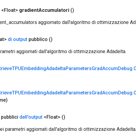
 <Float>
gradient
Accumulatori
()
ent_accumulators aggiornato dall'algoritmo di ottimizzazione Ad
oat>
di output
pubblico
()
rametri aggiornati dall'algoritmo di ottimizzazione Adadelta.
trieve
TPUEmbedding
Adadelta
Parameters
Grad
Accum
Debug
.
trieve
TPUEmbedding
Adadelta
Parameters
Grad
Accum
Debug
.
me)
pubblici
dell'output
<Float>
()
i parametri aggiornati dall'algoritmo di ottimizzazione Adadelta