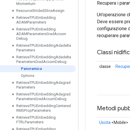
Recupera i param
Momentum
Resource
Strided
Slice
Assign
Un'operazione ch
Retrieve
TPUEmbedding
Deve essere pre
ADAMParameters
configurazione d
Retrieve
TPUEmbedding
ADAMParameters
Grad
Accum
recuperare param
Debug
Retrieve
TPUEmbedding
Adadelta
Parameters
Classi nidifi
Retrieve
TPUEmbedding
Adadelta
Parameters
Grad
Accum
Debug
classe
Recupe
Panoramica
Options
Retrieve
TPUEmbedding
Adagrad
Parameters
Retrieve
TPUEmbedding
Adagrad
Parameters
Grad
Accum
Debug
Retrieve
TPUEmbedding
Centered
Metodi pubbl
RMSProp
Parameters
Retrieve
TPUEmbedding
FTRLParameters
Uscita
<Mobile>
Retrieve
TPUEmbedding