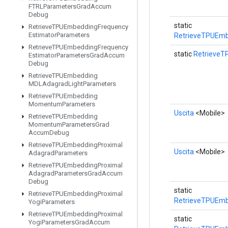
FTRLParameters
Grad
Accum
Debug
static
Retrieve
TPUEmbedding
Frequency
Estimator
Parameters
RetrieveTPUEmb
Retrieve
TPUEmbedding
Frequency
static
Retrieve
Estimator
Parameters
Grad
Accum
Debug
Retrieve
TPUEmbedding
MDLAdagrad
Light
Parameters
Retrieve
TPUEmbedding
Momentum
Parameters
Uscita
<Mobile>
Retrieve
TPUEmbedding
Momentum
Parameters
Grad
Accum
Debug
Retrieve
TPUEmbedding
Proximal
Uscita
<Mobile>
Adagrad
Parameters
Retrieve
TPUEmbedding
Proximal
Adagrad
Parameters
Grad
Accum
Debug
static
Retrieve
TPUEmbedding
Proximal
RetrieveTPUEmb
Yogi
Parameters
Retrieve
TPUEmbedding
Proximal
static
Yogi
Parameters
Grad
Accum