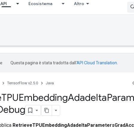
API
Ecosistema
Altro
Questa pagina è stata tradotta dall'
API Cloud Translation
.
TensorFlow v2.5.0
Java
e
TPUEmbedding
Adadelta
Param
Debug
bblica
RetrieveTPUEmbeddingAdadeltaParametersGradAc