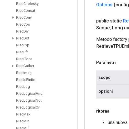
Risc
Cholesky
Options
(config
Risc
Concat
Risc
Conv
public static
Re
Risc
Cos
Scope
,
Long n
Risc
Div
Risc
Dot
Metodo factory 
Risc
Exp
RetrieveTPUEm
Risc
Fft
Risc
Floor
Parametri
Risc
Gather
Risc
Imag
scopo
Risc
Is
Finite
Risc
Log
opzioni
Risc
Logical
And
Risc
Logical
Not
Risc
Logical
Or
ritorna
Risc
Max
Risc
Min
una nuova
Risc
Mul