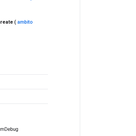
create
(
ambito
cumDebug