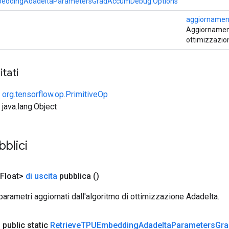
eddingAdadeltaParametersGradAccumDebug.Options
aggiornamen
Aggiornamenti
ottimizzazio
tati
e
org.tensorflow.op.PrimitiveOp
 java.lang.Object
blici
Float>
di uscita
pubblica
()
parametri aggiornati dall'algoritmo di ottimizzazione Adadelta.
e
public static
Retrieve
TPUEmbedding
Adadelta
Parameters
Gra