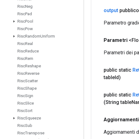
Risc
Neg
output
pubblico
Risc
Pad
Risc
Pool
Parametro gradi
Risc
Pow
Risc
Random
Uniform
Parametri
<Fl
Risc
Real
Risc
Reduce
Parametri dei pa
Risc
Rem
Risc
Reshape
public static
Re
Risc
Reverse
table
Id)
Risc
Scatter
Risc
Shape
public static
Re
Risc
Sign
(String table
Na
Risc
Slice
Risc
Sort
Risc
Squeeze
Aggiornamenti
Risc
Sub
Aggiornamenti de
Risc
Transpose