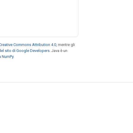
Creative Commons Attribution 4.0
, mentre gli
el sito di Google Developers
. Java è un
za NumPy
.