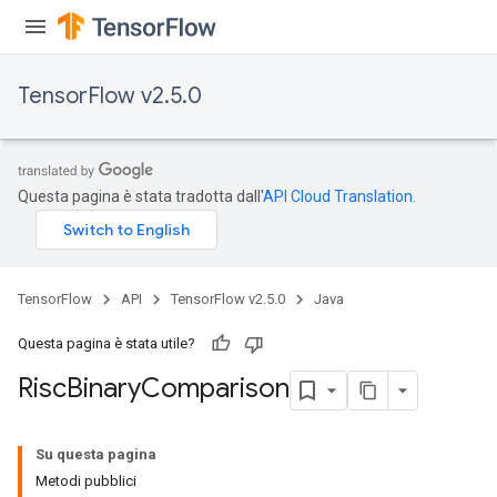
atorParameters
imatorParametersGradAccumDebug
ghtParameters
TensorFlow v2.5.0
meters
ametersGradAccumDebug
adParameters
radParametersGradAccumDebug
Questa pagina è stata tradotta dall'
API Cloud Translation
.
rameters
ParametersGradAccumDebug
eters
metersGradAccumDebug
TensorFlow
API
TensorFlow v2.5.0
Java
ientDescentParameters
dientDescentParametersGradAccumDebug
Questa pagina è stata utile?
Risc
Binary
Comparison
Su questa pagina
Metodi pubblici