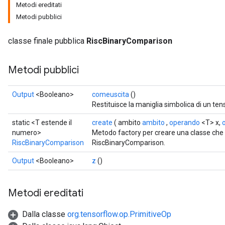
Metodi ereditati
Metodi pubblici
classe finale pubblica
RiscBinaryComparison
Metodi pubblici
Output
<Booleano>
comeuscita
()
Restituisce la maniglia simbolica di un ten
static <T estende il
create
( ambito
ambito
,
operando
<T> x,
numero>
Metodo factory per creare una classe ch
RiscBinaryComparison
RiscBinaryComparison.
Output
<Booleano>
z
()
Metodi ereditati
Dalla classe
org.tensorflow.op.PrimitiveOp