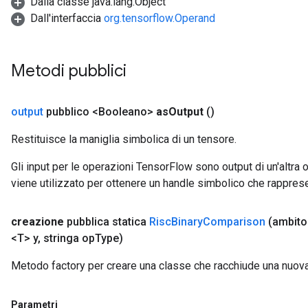
Dalla classe java.lang.Object
Dall'interfaccia
org.tensorflow.Operand
Metodi pubblici
output
pubblico <Booleano>
as
Output
()
Restituisce la maniglia simbolica di un tensore.
Gli input per le operazioni TensorFlow sono output di un'alt
viene utilizzato per ottenere un handle simbolico che rappresent
creazione
pubblica statica
Risc
Binary
Comparison
(ambit
<T> y
,
stringa op
Type)
Metodo factory per creare una classe che racchiude una nuo
Parametri