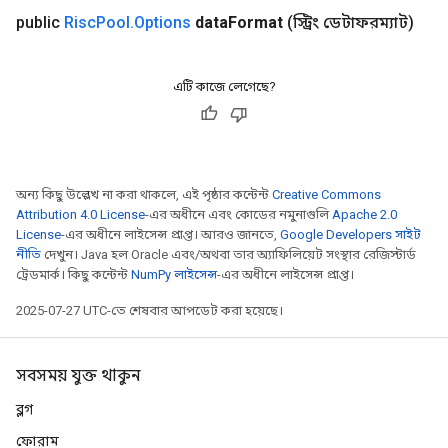
public
Risc
Pool
.
Options
data
Format
(স্ট্রিং ডেটাফরম্যাট)
এটি কাজে লেগেছে?
অন্য কিছু উল্লেখ না করা থাকলে, এই পৃষ্ঠার কন্টেন্ট
Creative Commons
Attribution 4.0 License
-এর অধীনে এবং কোডের নমুনাগুলি
Apache 2.0
License
-এর অধীনে লাইসেন্স প্রাপ্ত। আরও জানতে,
Google Developers সাইট
নীতি
দেখুন। Java হল Oracle এবং/অথবা তার অ্যাফিলিয়েট সংস্থার রেজিস্টার্ড
ট্রেডমার্ক। কিছু কন্টেন্ট
NumPy লাইসেন্স
-এর অধীনে লাইসেন্স প্রাপ্ত।
2025-07-27 UTC-তে শেষবার আপডেট করা হয়েছে।
সবসময় যুক্ত থাকুন
ব্লগ
ফোরাম