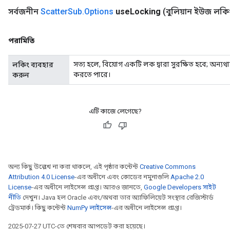
সর্বজনীন
Scatter
Sub
.
Options
use
Locking
(বুলিয়ান ইউজ লকি
পরামিতি
সত্য হলে, বিয়োগ একটি লক দ্বারা সুরক্ষিত হবে; অন্য
লকিং ব্যবহার
করতে পারে।
করুন
এটি কাজে লেগেছে?
অন্য কিছু উল্লেখ না করা থাকলে, এই পৃষ্ঠার কন্টেন্ট
Creative Commons
Attribution 4.0 License
-এর অধীনে এবং কোডের নমুনাগুলি
Apache 2.0
License
-এর অধীনে লাইসেন্স প্রাপ্ত। আরও জানতে,
Google Developers সাইট
নীতি
দেখুন। Java হল Oracle এবং/অথবা তার অ্যাফিলিয়েট সংস্থার রেজিস্টার্ড
ট্রেডমার্ক। কিছু কন্টেন্ট
NumPy লাইসেন্স
-এর অধীনে লাইসেন্স প্রাপ্ত।
2025-07-27 UTC-তে শেষবার আপডেট করা হয়েছে।