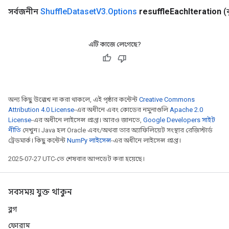
সর্বজনীন
Shuffle
Dataset
V3
.
Options
resuffle
Each
Iteration
(
এটি কাজে লেগেছে?
অন্য কিছু উল্লেখ না করা থাকলে, এই পৃষ্ঠার কন্টেন্ট
Creative Commons
Attribution 4.0 License
-এর অধীনে এবং কোডের নমুনাগুলি
Apache 2.0
License
-এর অধীনে লাইসেন্স প্রাপ্ত। আরও জানতে,
Google Developers সাইট
নীতি
দেখুন। Java হল Oracle এবং/অথবা তার অ্যাফিলিয়েট সংস্থার রেজিস্টার্ড
ট্রেডমার্ক। কিছু কন্টেন্ট
NumPy লাইসেন্স
-এর অধীনে লাইসেন্স প্রাপ্ত।
2025-07-27 UTC-তে শেষবার আপডেট করা হয়েছে।
সবসময় যুক্ত থাকুন
ব্লগ
ফোরাম