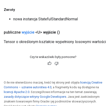
Zwroty
nowa instancja StatefulStandardNormal
publiczne
wyjście
<U>
wyjście
()
Tensor o określonym kształcie wypełniony losowymi wartośc
Czy te wskazówki były pomocne?
O ile nie stwierdzono inaczej, treść tej strony jest objęta
licencją Creative
Commons – uznanie autorstwa 4.0
, a fragmenty kodu są dostępne na
licencji Apache 2.0
. Szczegółowe informacje na ten temat zawierają
zasady dotyczące witryny Google Developers
. Java jest zastrzeżonym
znakiem towarowym firmy Oracle i jej podmiotów stowarzyszonych.