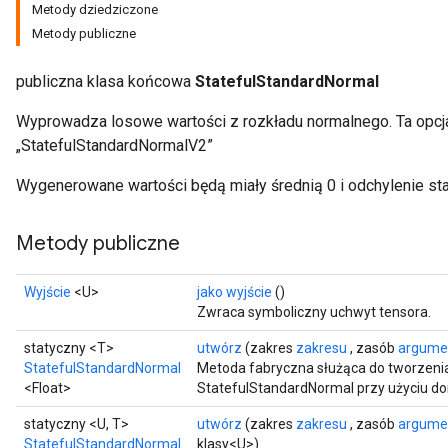
Metody dziedziczone
Metody publiczne
publiczna klasa końcowa
StatefulStandardNormal
Wyprowadza losowe wartości z rozkładu normalnego. Ta opcja
„StatefulStandardNormalV2”
Wygenerowane wartości będą miały średnią 0 i odchylenie st
Metody publiczne
Wyjście
<U>
jako wyjście
()
Zwraca symboliczny uchwyt tensora.
statyczny <T>
utwórz
(zakres
zakresu
, zasób
argume
StatefulStandardNormal
Metoda fabryczna służąca do tworzeni
<Float>
StatefulStandardNormal przy użyciu d
statyczny <U, T>
utwórz
(zakres
zakresu
, zasób
argume
StatefulStandardNormal
klasy<U>)