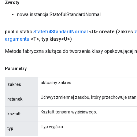
Zwroty
nowa instancja StatefulStandardNormal
public static
Stateful
Standard
Normal
<U>
create
(zakres
z
argumentu
<T>
,
typ klasy<U>)
Metoda fabryczna służąca do tworzenia klasy opakowującej n
Parametry
aktualny zakres
zakres
Uchwyt zmiennej zasobu, który przechowuje stan
ratunek
Kształt tensora wyjściowego.
kształt
Typ wyjścia.
typ