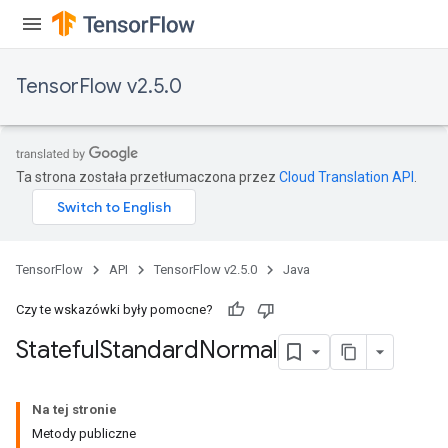
TensorFlow v2.5.0
Ta strona została przetłumaczona przez
Cloud Translation API
.
TensorFlow
API
TensorFlow v2.5.0
Java
Czy te wskazówki były pomocne?
Stateful
Standard
Normal
Na tej stronie
Metody publiczne