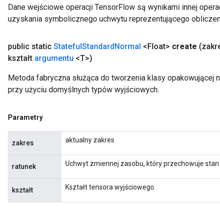
Dane wejściowe operacji TensorFlow są wynikami innej operac
uzyskania symbolicznego uchwytu reprezentującego obliczen
public static
Stateful
Standard
Normal
<Float>
create
(zakr
kształt
argumentu
<T>)
Metoda fabryczna służąca do tworzenia klasy opakowującej 
przy użyciu domyślnych typów wyjściowych.
Parametry
aktualny zakres
zakres
Uchwyt zmiennej zasobu, który przechowuje stan
ratunek
Kształt tensora wyjściowego.
kształt