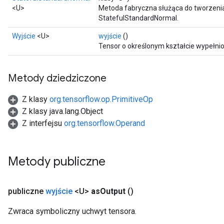
<U>
Metoda fabryczna służąca do tworzeni
x
StatefulStandardNormal.
Wyjście
<U>
wyjście
()
Tensor o określonym kształcie wypełni
Metody dziedziczone
Z klasy
org.tensorflow.op.PrimitiveOp
Z klasy java.lang.Object
Z interfejsu
org.tensorflow.Operand
Metody publiczne
publiczne
wyjście
<U>
as
Output
()
Zwraca symboliczny uchwyt tensora.