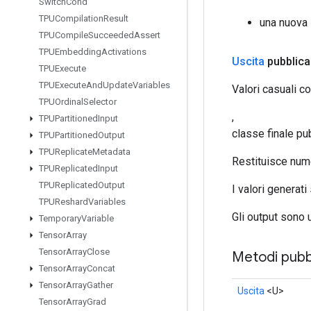
Switch
Cond
TPUCompilation
Result
una nuova
TPUCompile
Succeeded
Assert
TPUEmbedding
Activations
Uscita
pubblica
TPUExecute
TPUExecute
And
Update
Variables
Valori casuali c
TPUOrdinal
Selector
,
TPUPartitioned
Input
classe finale pu
TPUPartitioned
Output
TPUReplicate
Metadata
Restituisce nume
TPUReplicated
Input
TPUReplicated
Output
I valori generati
TPUReshard
Variables
Gli output sono u
Temporary
Variable
Tensor
Array
Tensor
Array
Close
Metodi pubbl
Tensor
Array
Concat
Tensor
Array
Gather
Uscita
<U>
Tensor
Array
Grad