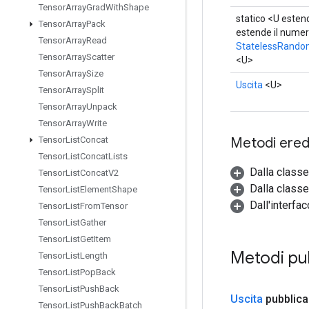
Tensor
Array
Grad
With
Shape
statico <U esten
Tensor
Array
Pack
estende il nume
Tensor
Array
Read
StatelessRando
Tensor
Array
Scatter
<U>
Tensor
Array
Size
Uscita
<U>
Tensor
Array
Split
Tensor
Array
Unpack
Tensor
Array
Write
Metodi eredi
Tensor
List
Concat
Tensor
List
Concat
Lists
Dalla class
Tensor
List
Concat
V2
Dalla classe
Tensor
List
Element
Shape
Dall'interfa
Tensor
List
From
Tensor
Tensor
List
Gather
Tensor
List
Get
Item
Metodi pub
Tensor
List
Length
Tensor
List
Pop
Back
Tensor
List
Push
Back
Uscita
pubblica
Tensor
List
Push
Back
Batch