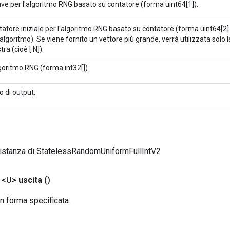
ve per l'algoritmo RNG basato su contatore (forma uint64[1]).
atore iniziale per l'algoritmo RNG basato su contatore (forma uint64[2]
'algoritmo). Se viene fornito un vettore più grande, verrà utilizzata solo
stra (cioè [:N]).
goritmo RNG (forma int32[]).
ipo di output.
 istanza di StatelessRandomUniformFullIntV2
 <U>
uscita
()
on forma specificata.