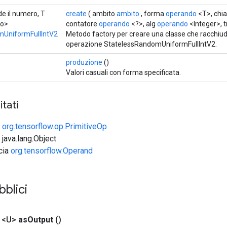
de il numero, T
create
( ambito
ambito
, forma
operando
<T>, chi
ro>
contatore
operando
<?>, alg
operando
<Integer>, t
mUniformFullIntV2
Metodo factory per creare una classe che racchiu
operazione StatelessRandomUniformFullIntV2.
produzione
()
Valori casuali con forma specificata.
tati
e
org.tensorflow.op.PrimitiveOp
 java.lang.Object
ccia
org.tensorflow.Operand
blici
 <U>
as
Output
()