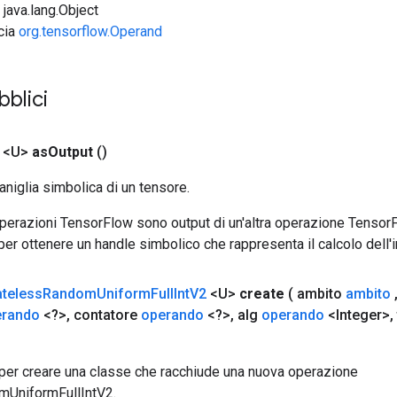
 java.lang.Object
ccia
org.tensorflow.Operand
blici
 <U>
as
Output
()
aniglia simbolica di un tensore.
 operazioni TensorFlow sono output di un'altra operazione Tenso
 per ottenere un handle simbolico che rappresenta il calcolo dell'i
ateless
Random
Uniform
Full
Int
V2
<U>
create
( ambito
ambito
erando
<?>
,
contatore
operando
<?>
,
alg
operando
<Integer>
,
per creare una classe che racchiude una nuova operazione
mUniformFullIntV2.