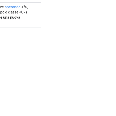
ave
operando
<?>,
ipo d classe <U>)
de una nuova