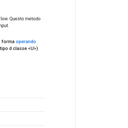
rFlow. Questo metodo
nput.
,
forma
operando
tipo d classe <U>)