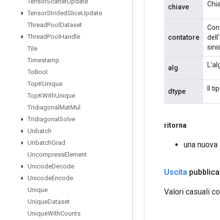
Tensor
Scatter
Update
Chia
chiave
Tensor
Strided
Slice
Update
Thread
Pool
Dataset
Cont
Thread
Pool
Handle
contatore
dell
sini
Tile
Timestamp
L'al
alg
To
Bool
Top
KUnique
Il t
dtype
Top
KWith
Unique
Tridiagonal
Mat
Mul
Tridiagonal
Solve
ritorna
Unbatch
Unbatch
Grad
una nuova
Uncompress
Element
Unicode
Decode
Uscita
pubblica
Unicode
Encode
Unique
Valori casuali c
Unique
Dataset
Unique
With
Counts