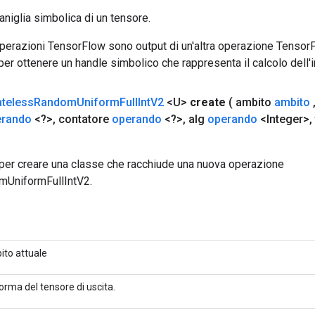
aniglia simbolica di un tensore.
 operazioni TensorFlow sono output di un'altra operazione Tenso
 per ottenere un handle simbolico che rappresenta il calcolo dell'i
ateless
Random
Uniform
Full
Int
V2
<U>
create
( ambito
ambito
erando
<?>
,
contatore
operando
<?>
,
alg
operando
<Integer>
,
per creare una classe che racchiude una nuova operazione
mUniformFullIntV2.
ito attuale
orma del tensore di uscita.