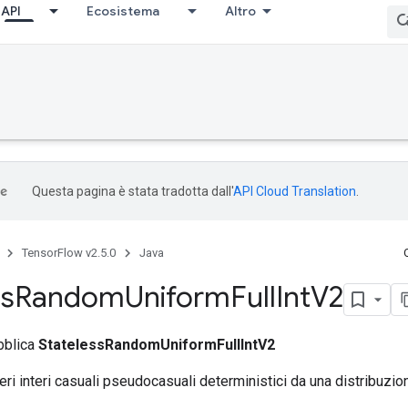
API
Ecosistema
Altro
Questa pagina è stata tradotta dall'
API Cloud Translation
.
TensorFlow v2.5.0
Java
ss
Random
Uniform
Full
Int
V2
bblica
StatelessRandomUniformFullIntV2
ri interi casuali pseudocasuali deterministici da una distribuzio