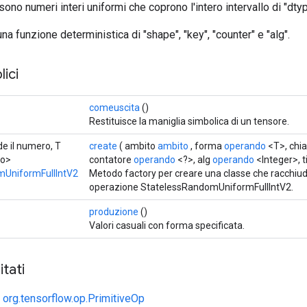
 sono numeri interi uniformi che coprono l'intero intervallo di "dtyp
na funzione deterministica di "shape", "key", "counter" e "alg".
ici
comeuscita
()
Restituisce la maniglia simbolica di un tensore.
de il numero, T
create
( ambito
ambito
, forma
operando
<T>, chi
ro>
contatore
operando
<?>, alg
operando
<Integer>, t
mUniformFullIntV2
Metodo factory per creare una classe che racchiu
operazione StatelessRandomUniformFullIntV2.
produzione
()
Valori casuali con forma specificata.
tati
e
org.tensorflow.op.PrimitiveOp