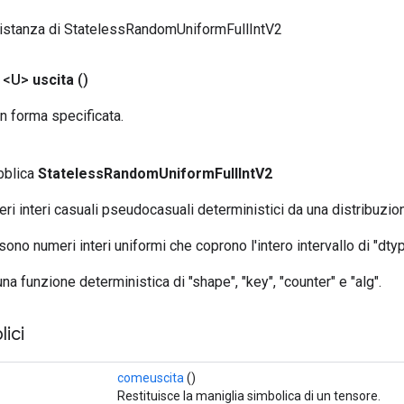
 istanza di StatelessRandomUniformFullIntV2
 <U>
uscita
()
on forma specificata.
bblica
StatelessRandomUniformFullIntV2
ri interi casuali pseudocasuali deterministici da una distribuzio
 sono numeri interi uniformi che coprono l'intero intervallo di "dtyp
na funzione deterministica di "shape", "key", "counter" e "alg".
ici
comeuscita
()
Restituisce la maniglia simbolica di un tensore.