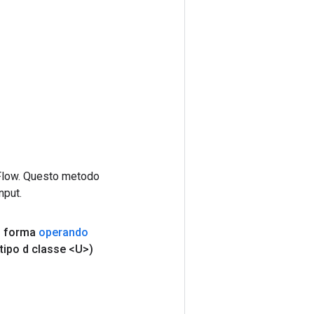
rFlow. Questo metodo
nput.
,
forma
operando
tipo d classe <U>)