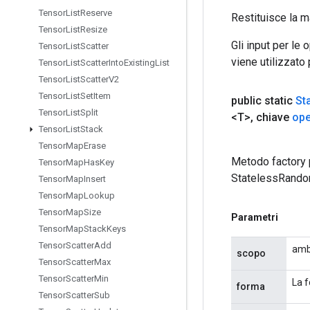
Tensor
List
Reserve
Restituisce la m
Tensor
List
Resize
Gli input per le
Tensor
List
Scatter
viene utilizzato
Tensor
List
Scatter
Into
Existing
List
Tensor
List
Scatter
V2
Tensor
List
Set
Item
public static
St
Tensor
List
Split
<T>
,
chiave
op
Tensor
List
Stack
Tensor
Map
Erase
Metodo factory 
Tensor
Map
Has
Key
StatelessRando
Tensor
Map
Insert
Tensor
Map
Lookup
Tensor
Map
Size
Parametri
Tensor
Map
Stack
Keys
Tensor
Scatter
Add
amb
scopo
Tensor
Scatter
Max
Tensor
Scatter
Min
La f
forma
Tensor
Scatter
Sub