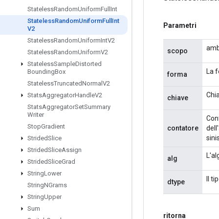
Stateless
Random
Uniform
Full
Int
Stateless
Random
Uniform
Full
Int
Parametri
V2
Stateless
Random
Uniform
Int
V2
amb
scopo
Stateless
Random
Uniform
V2
Stateless
Sample
Distorted
La f
Bounding
Box
forma
Stateless
Truncated
Normal
V2
Chia
Stats
Aggregator
Handle
V2
chiave
Stats
Aggregator
Set
Summary
Writer
Cont
Stop
Gradient
contatore
dell
sini
Strided
Slice
Strided
Slice
Assign
L'al
alg
Strided
Slice
Grad
String
Lower
Il t
dtype
String
NGrams
String
Upper
Sum
ritorna