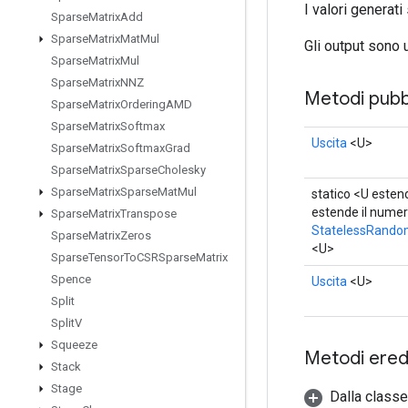
I valori generati
Sparse
Matrix
Add
Sparse
Matrix
Mat
Mul
Gli output sono u
Sparse
Matrix
Mul
Sparse
Matrix
NNZ
Metodi pubbl
Sparse
Matrix
Ordering
AMD
Sparse
Matrix
Softmax
Uscita
<U>
Sparse
Matrix
Softmax
Grad
Sparse
Matrix
Sparse
Cholesky
Sparse
Matrix
Sparse
Mat
Mul
statico <U esten
estende il nume
Sparse
Matrix
Transpose
StatelessRando
Sparse
Matrix
Zeros
<U>
Sparse
Tensor
To
CSRSparse
Matrix
Spence
Uscita
<U>
Split
Split
V
Squeeze
Metodi eredi
Stack
Stage
Dalla class