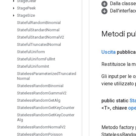
Stage
Clear
Dalla classe
Stage
Peek
Dall'interfa
Stage
Size
Stateful
Random
Binomial
Stateful
Standard
Normal
Metodi pub
Stateful
Standard
Normal
V2
Stateful
Truncated
Normal
Uscita
pubblica
Stateful
Uniform
Stateful
Uniform
Full
Int
Restituisce la m
Stateful
Uniform
Int
Stateless
Parameterized
Truncated
Gli input per le
Normal
viene utilizzato
Stateless
Random
Binomial
Stateless
Random
Gamma
V2
public static
St
Stateless
Random
Get
Alg
<T>
,
chiave
op
Stateless
Random
Get
Key
Counter
Stateless
Random
Get
Key
Counter
Alg
Metodo factory 
Stateless
Random
Normal
V2
StatelessRando
Stateless
Random
Poisson