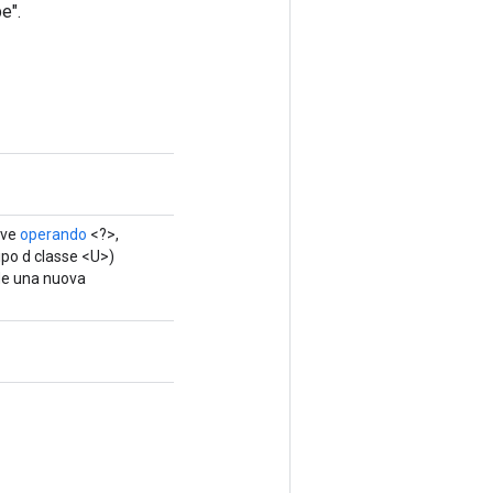
e".
ave
operando
<?>,
ipo d classe <U>)
de una nuova