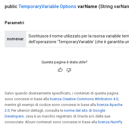
public
Temporary
Variable
.
Options
var
Name
(String var
Na
Parametri
Sostituisce il nome utilizzato per la risorsa variabile te
nomevar
dell'operazione 'TemporaryVariable' (che è garantita un
Questa pagina è stata utile?
Salvo quando diversamente specificato, i contenuti di questa pagina
sono concessi in base alla
licenza Creative Commons Attribution 4.0
,
mentre gli esempi di codice sono concessi in base alla
licenza Apache
2.0
. Per ulteriori dettagli, consulta le
norme del sito di Google
Developers
. Java è un marchio registrato di Oracle e/o delle sue
consociate. Alcuni contenuti sono concessi in base alla
licenza NumPy
.