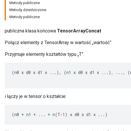
Metody publiczne
Metody dziedziczone
Metody publiczne
publiczna klasa końcowa
TensorArrayConcat
Połącz elementy z TensorArray w wartość „wartość”.
Przyjmuje elementy kształtów typu „T”.
(
n0
x
d0
x
d1
x
...),
(
n1
x
d0
x
d1
x
...),
...,
(
x
i łączy je w tensor o kształcie:
(
n0
+
n1
+
...
+
n
(
T
-
1
)
x
d0
x
d1
x
...)