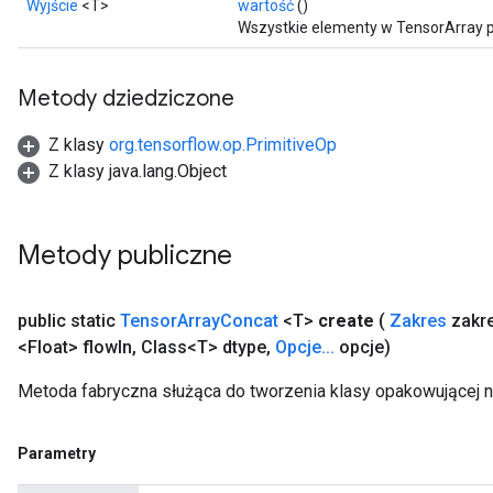
Wyjście
<T>
wartość
()
Wszystkie elementy w TensorArray p
Metody dziedziczone
Z klasy
org.tensorflow.op.PrimitiveOp
Z klasy java.lang.Object
Metody publiczne
public static
Tensor
Array
Concat
<T>
create
(
Zakres
zakr
<Float> flow
In
,
Class<T> dtype
,
Opcje
.
.
.
opcje)
Metoda fabryczna służąca do tworzenia klasy opakowującej 
Parametry