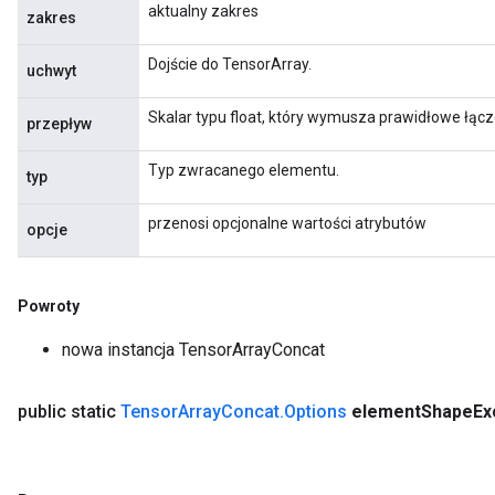
aktualny zakres
zakres
Dojście do TensorArray.
uchwyt
Skalar typu float, który wymusza prawidłowe łącze
przepływ
Typ zwracanego elementu.
typ
przenosi opcjonalne wartości atrybutów
opcje
Powroty
nowa instancja TensorArrayConcat
public static
Tensor
Array
Concat
.
Options
element
Shape
Ex