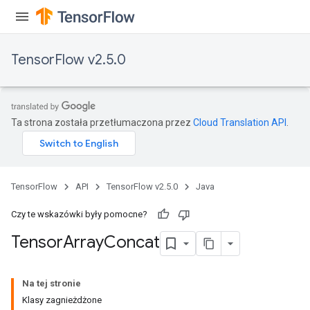
TensorFlow v2.5.0
Ta strona została przetłumaczona przez
Cloud Translation API
.
TensorFlow
API
TensorFlow v2.5.0
Java
Czy te wskazówki były pomocne?
Tensor
Array
Concat
Na tej stronie
Klasy zagnieżdżone