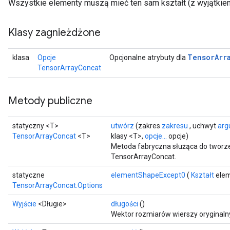
Wszystkie elementy muszą mieć ten sam kształt (z wyjątkie
Klasy zagnieżdżone
Tensor
Arr
klasa
Opcje
Opcjonalne atrybuty dla
TensorArrayConcat
Metody publiczne
statyczny <T>
utwórz
(zakres
zakresu
, uchwyt
arg
TensorArrayConcat
<T>
klasy <T>,
opcje...
opcje)
Metoda fabryczna służąca do tworze
TensorArrayConcat.
statyczne
elementShapeExcept0
(
Kształt
elem
TensorArrayConcat.Options
Wyjście
<Długie>
długości
()
Wektor rozmiarów wierszy oryginaln