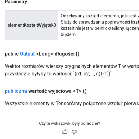
Parametry
Oczekiwany kształt elementu, jeśli jes
Służy do sprawdzania poprawności kszt
elementKształtWyjątek0
kształt nie jest w pełni określony, łąc
błędem.
public
Output
<Long>
długości
()
Wektor rozmiarów wierszy oryginalnych elementów T w wart
przykładzie byłyby to wartości: `(n1, n2, ..., n(T-1))`.
publiczna
wartość
wyjściowa <T>
()
Wszystkie elementy w TensorArray połączone wzdłuż pierwsz
Czy te wskazówki były pomocne?