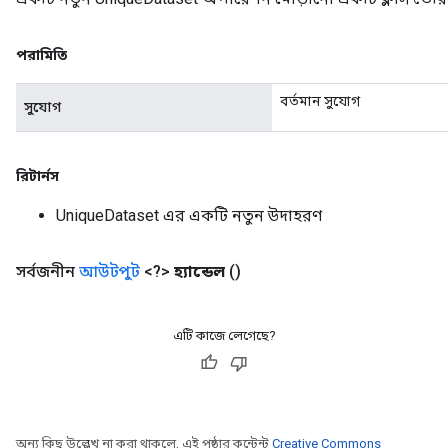
পরামিতি
বর্তমান সুযোগ
সুযোগ
রিটার্নস
UniqueDataset এর একটি নতুন উদাহরণ
সর্বজনীন
আউটপুট
<?>
হ্যান্ডেল
()
এটি কাজে লেগেছে?
অন্য কিছু উল্লেখ না করা থাকলে, এই পৃষ্ঠার কন্টেন্ট
Creative Commons