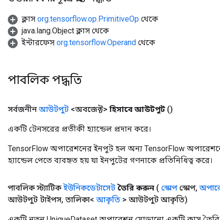
ক্লাস
org.tensorflow.op.PrimitiveOp
থেকে
java.lang.Object ক্লাস থেকে
ইন্টারফেস
org.tensorflow.Operand
থেকে
পাবলিক পদ্ধতি
সর্বজনীন
আউটপুট
<অবজেক্ট>
হিসাবে আউটপুট
()
একটি টেনসরের প্রতীকী হ্যান্ডেল প্রদান করে।
TensorFlow অপারেশনের ইনপুট হল অন্য TensorFlow অপারেশনে
হ্যান্ডেল পেতে ব্যবহৃত হয় যা ইনপুটের গণনাকে প্রতিনিধিত্ব করে।
পাবলিক স্ট্যাটিক
ইউনিকডেটাসেট
তৈরি করুন
(
স্কোপ
স্কোপ
,
অপারে
আউটপুট টাইপস
,
তালিকা<
আকৃতি
> আউটপুট আকৃতি)
একটি নতুন UniqueDataset অপারেশন মোড়ানো একটি ক্লাস তৈরি 