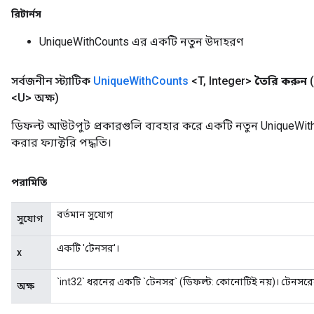
রিটার্নস
UniqueWithCounts এর একটি নতুন উদাহরণ
সর্বজনীন স্ট্যাটিক
Unique
With
Counts
<T
,
Integer>
তৈরি করুন
<U> অক্ষ)
ডিফল্ট আউটপুট প্রকারগুলি ব্যবহার করে একটি নতুন UniqueWit
করার ফ্যাক্টরি পদ্ধতি।
পরামিতি
বর্তমান সুযোগ
সুযোগ
একটি 'টেনসর'।
x
`int32` ধরনের একটি `টেনসর` (ডিফল্ট: কোনোটিই নয়)। টেনসরে
অক্ষ