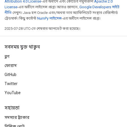
Attribution 4.0 License
-এর অধীনে এবং কোডের নমুনাগুলি
Apache 2.0
License
-এর অধীনে লাইসেন্স প্রাপ্ত। আরও জানতে,
Google Developers সাইট
নীতি
দেখুন। Java হল Oracle এবং/অথবা তার অ্যাফিলিয়েট সংস্থার রেজিস্টার্ড
ট্রেডমার্ক। কিছু কন্টেন্ট
NumPy লাইসেন্স
-এর অধীনে লাইসেন্স প্রাপ্ত।
2025-07-28 UTC-তে শেষবার আপডেট করা হয়েছে।
সবসময় যুক্ত থাকুন
ব্লগ
ফোরাম
GitHub
Twitter
YouTube
সহায়তা
সমস্যার ট্র্যাকার
রিলিজ নোট