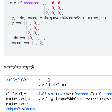
x
=
tf
.
constant
(
[[
1
,
0
,
0
]
,
[
1
,
0
,
0
]
,
[
2
,
0
,
0
]]
)
y
,
idx
,
count
=
UniqueWithCountsV2
(
x
,
axis
=[
1
]
)
y
==
>
[[
1
,
0
]
,
[
1
,
0
]
,
[
2
,
0
]]
idx
==
>
[
0
,
1
,
1
]
count
==
>
[
1
,
2
]
x
পাবলিক পদ্ধতি
আউটপুট
<V>
গণনা
()
একটি 1-ডি টেনসর।
স্ট্যাটিক <T, V
তৈরি করুন
(
স্কোপ
স্কোপ,
Operand
<T> x,
Operan
প্রসারিত সংখ্যা, U
একটি নতুন UniqueWithCounts অপারেশন মোড়ানো 
প্রসারিত সংখ্যা>
UniqueWithCounts