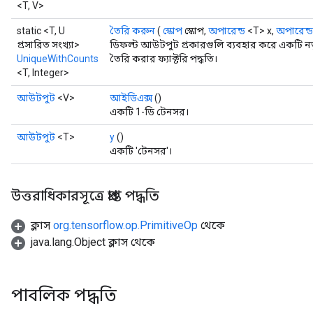
<T, V>
static <T, U
তৈরি করুন
(
স্কোপ
স্কোপ,
অপারেন্ড
<T> x,
অপারেন্ড
প্রসারিত সংখ্যা>
ডিফল্ট আউটপুট প্রকারগুলি ব্যবহার করে একটি ন
UniqueWithCounts
তৈরি করার ফ্যাক্টরি পদ্ধতি।
<T, Integer>
আউটপুট
<V>
আইডিএক্স
()
একটি 1-ডি টেনসর।
আউটপুট
<T>
y
()
একটি 'টেনসর'।
উত্তরাধিকারসূত্রে প্রাপ্ত পদ্ধতি
ক্লাস
org.tensorflow.op.PrimitiveOp
থেকে
java.lang.Object ক্লাস থেকে
পাবলিক পদ্ধতি