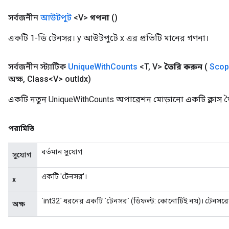
সর্বজনীন
আউটপুট
<V>
গণনা
()
একটি 1-ডি টেনসর। y আউটপুটে x এর প্রতিটি মানের গণনা।
সর্বজনীন স্ট্যাটিক
Unique
With
Counts
<T
,
V>
তৈরি করুন
(
Scop
অক্ষ
,
Class<V> out
Idx)
একটি নতুন UniqueWithCounts অপারেশন মোড়ানো একটি ক্লাস ত
পরামিতি
বর্তমান সুযোগ
সুযোগ
একটি 'টেনসর'।
x
`int32` ধরনের একটি `টেনসর` (ডিফল্ট: কোনোটিই নয়)। টেনসরে
অক্ষ