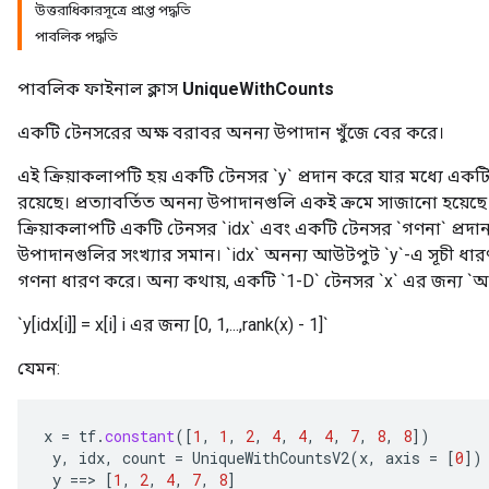
উত্তরাধিকারসূত্রে প্রাপ্ত পদ্ধতি
পাবলিক পদ্ধতি
পাবলিক ফাইনাল ক্লাস
UniqueWithCounts
একটি টেনসরের অক্ষ বরাবর অনন্য উপাদান খুঁজে বের করে।
এই ক্রিয়াকলাপটি হয় একটি টেনসর `y` প্রদান করে যার মধ্যে এক
রয়েছে। প্রত্যাবর্তিত অনন্য উপাদানগুলি একই ক্রমে সাজানো হয়েছ
ক্রিয়াকলাপটি একটি টেনসর `idx` এবং একটি টেনসর `গণনা` প্রদান 
উপাদানগুলির সংখ্যার সমান। `idx` অনন্য আউটপুট `y`-এ সূচী ধ
গণনা ধারণ করে। অন্য কথায়, একটি `1-D` টেনসর `x` এর জন্য `অ
`y[idx[i]] = x[i] i এর জন্য [0, 1,...,rank(x) - 1]`
যেমন:
x
=
tf
.
constant
(
[
1
,
1
,
2
,
4
,
4
,
4
,
7
,
8
,
8
]
)
y
,
idx
,
count
=
UniqueWithCountsV2
(
x
,
axis
=
[
0
]
)
y
==
>
[
1
,
2
,
4
,
7
,
8
]