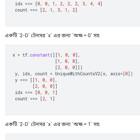
idx
==
>
[
0
,
0
,
1
,
2
,
2
,
2
,
3
,
4
,
4
]
count
==
>
[
2
,
1
,
3
,
1
,
2
]
একটি `2-D` টেনসর `x` এর জন্য `অক্ষ = 0` সহ:
x
=
tf
.
constant
(
[[
1
,
0
,
0
]
,
[
1
,
0
,
0
]
,
[
2
,
0
,
0
]]
)
y
,
idx
,
count
=
UniqueWithCountsV2
(
x
,
axis
=[
0
]
)
y
==
>
[[
1
,
0
,
0
]
,
[
2
,
0
,
0
]]
idx
==
>
[
0
,
0
,
1
]
count
==
>
[
2
,
1
]
একটি `2-D` টেনসর `x` এর জন্য `অক্ষ = 1` সহ: