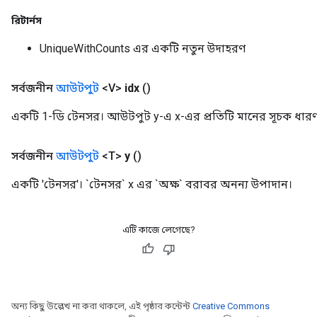
রিটার্নস
UniqueWithCounts এর একটি নতুন উদাহরণ
সর্বজনীন
আউটপুট
<V>
idx
()
একটি 1-ডি টেনসর। আউটপুট y-এ x-এর প্রতিটি মানের সূচক ধার
সর্বজনীন
আউটপুট
<T>
y
()
একটি 'টেনসর'। `টেনসর` x এর `অক্ষ` বরাবর অনন্য উপাদান।
এটি কাজে লেগেছে?
অন্য কিছু উল্লেখ না করা থাকলে, এই পৃষ্ঠার কন্টেন্ট
Creative Commons