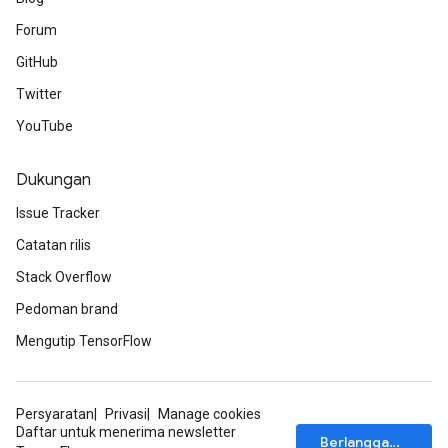
Forum
leOp
GitHub
Twitter
YouTube
Dukungan
Issue Tracker
Catatan rilis
Stack Overflow
Pedoman brand
Mengutip TensorFlow
Flush
Persyaratan
Privasi
Manage cookies
Daftar untuk menerima newsletter
eHandleOp
Berlangganan