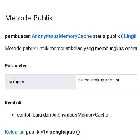
Metode Publik
pembuatan
Anonymous
Memory
Cache
statis publik
(
Lingk
Metode pabrik untuk membuat kelas yang membungkus oper
Parameter
ruang lingkup saat ini
cakupan
Kembali
contoh baru dari AnonymousMemoryCache
Keluaran
publik <?>
penghapus
()