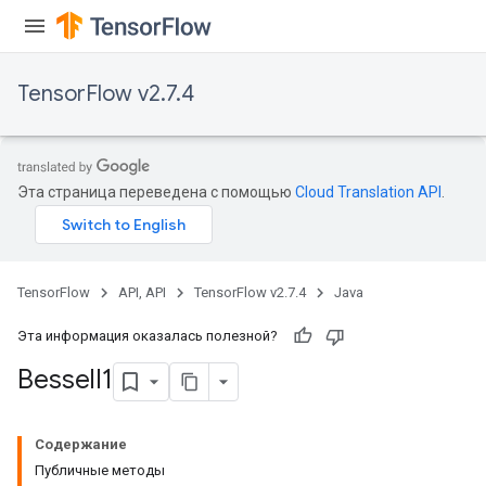
TensorFlow v2.7.4
Эта страница переведена с помощью
Cloud Translation API
.
TensorFlow
API, API
TensorFlow v2.7.4
Java
Эта информация оказалась полезной?
Bessel
I1
Содержание
Публичные методы