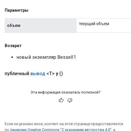
Flush
Параметры
eHandleOp
текущий объем
объем
Возврат
ureSplit
новый экземпляр BesselI1
публичный
вывод
<T>
y
()
Эта информация оказалась полезной?
Если не указано иное, контент на этой странице предоставляется
по
лицензии Creative Commons "С указанием авторства 4.0"
, а