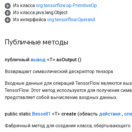
Из класса
org.tensorflow.op.PrimitiveOp
Из класса java.lang.Object
Из интерфейса
org.tensorflow.Operand
source
Публичные методы
leOp
публичный
вывод
<T>
as
Output
()
Возвращает символический дескриптор тензора.
Входные данные для операций TensorFlow являются вы
TensorFlow. Этот метод используется для получения сим
представляет собой вычисление входных данных.
public static
Bessel
I1
<T>
create
(область
действия
,
оп
Фабричный метод для создания класса, обертывающего 