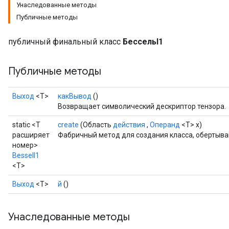
Унаследованные методы
Публичные методы
публичный финальный класс
БессельI1
Публичные методы
Выход
<Т>
какВывод
()
Возвращает символический дескриптор тензора.
static <T
create
(Область
действия
,
Операнд
<T> x)
расширяет
Фабричный метод для создания класса, обертыва
номер>
BesselI1
<T>
Выход
<Т>
й
()
t
Унаследованные методы