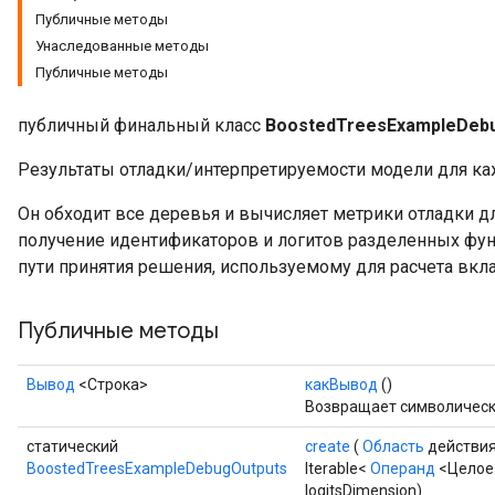
Публичные методы
Унаследованные методы
Публичные методы
публичный финальный класс
BoostedTreesExampleDeb
Результаты отладки/интерпретируемости модели для ка
Он обходит все деревья и вычисляет метрики отладки 
получение идентификаторов и логитов разделенных фун
пути принятия решения, используемому для расчета вкл
Flush
Публичные методы
eHandleOp
Вывод
<Строка>
какВывод
()
Возвращает символически
статический
create
(
Область
действия
BoostedTreesExampleDebugOutputs
Iterable<
Операнд
<Целое>
ureSplit
logitsDimension)