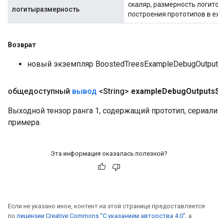
скаляр, размерность логит
логитыразмерность
построения прототипов в ex
Возврат
новый экземпляр BoostedTreesExampleDebugOutpu
общедоступный
вывод
<String>
example
Debug
Outputs
Выходной тензор ранга 1, содержащий прототип, сериал
примера.
Эта информация оказалась полезной?
Если не указано иное, контент на этой странице предоставляется
по
лицензии Creative Commons "С указанием авторства 4.0"
, а