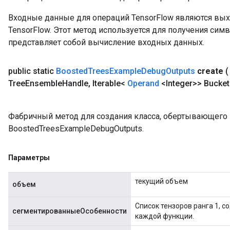
Входные данные для операций TensorFlow являются вы
TensorFlow. Этот метод используется для получения сим
представляет собой вычисление входных данных.
public static
Boosted
Trees
Example
Debug
Outputs
create
Tree
Ensemble
Handle
,
Iterable<
Operand
<Integer>> Bucket
Фабричный метод для создания класса, обертывающег
BoostedTreesExampleDebugOutputs.
Параметры
текущий объем
объем
Список тензоров ранга 1, 
сегментированныеОсобенности
каждой функции.