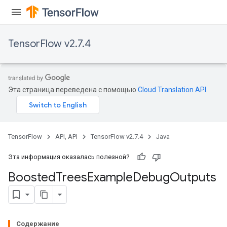
TensorFlow v2.7.4
Эта страница переведена с помощью
Cloud Translation API
.
t
TensorFlow
API, API
TensorFlow v2.7.4
Java
Эта информация оказалась полезной?
Boosted
Trees
Example
Debug
Outputs
source
leOp
Содержание