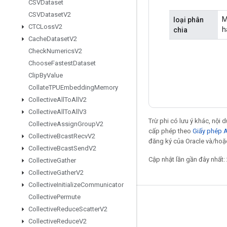
CSVDataset
CSVDataset
V2
M
loại phân
CTCLoss
V2
h
chia
Cache
Dataset
V2
Check
Numerics
V2
Choose
Fastest
Dataset
Clip
By
Value
Collate
TPUEmbedding
Memory
Collective
All
To
All
V2
Collective
All
To
All
V3
Trừ phi có lưu ý khác, nội
Collective
Assign
Group
V2
cấp phép theo
Giấy phép 
Collective
Bcast
Recv
V2
đăng ký của Oracle và/hoặc
Collective
Bcast
Send
V2
Cập nhật lần gần đây nhất:
Collective
Gather
Collective
Gather
V2
Collective
Initialize
Communicator
Collective
Permute
Giữ liên lạc
Collective
Reduce
Scatter
V2
Blog
Collective
Reduce
V2