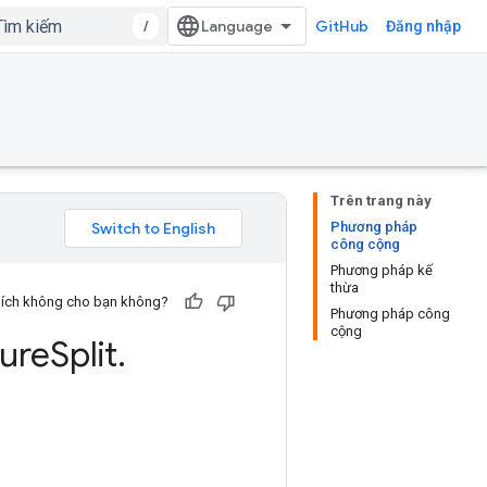
/
GitHub
Đăng nhập
Trên trang này
Phương pháp
công cộng
Phương pháp kế
thừa
u ích không cho bạn không?
Phương pháp công
cộng
ure
Split
.