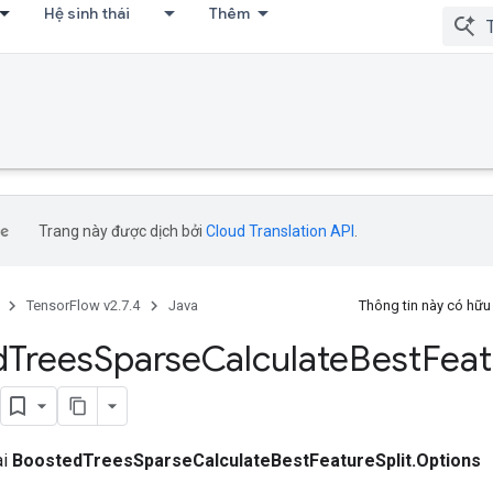
Hệ sinh thái
Thêm
Trang này được dịch bởi
Cloud Translation API
.
TensorFlow v2.7.4
Java
Thông tin này có hữ
d
Trees
Sparse
Calculate
Best
Feat
ai
BoostedTreesSparseCalculateBestFeatureSplit.Options