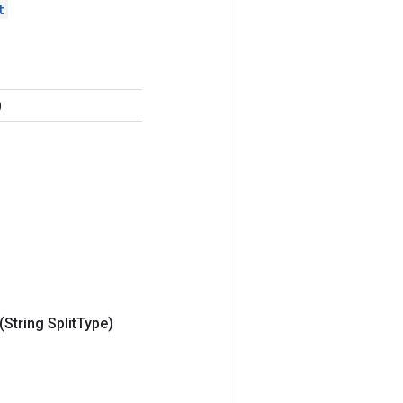
t
)
(String Split
Type)