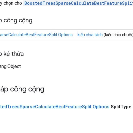
ùy chọn cho
BoostedTreesSparseCalculateBestFeatureSpli
p công cộng
rseCalculateBestFeatureSplit.Options
kiểu chia tách
(kiểu chia chuỗi
 kế thừa
lang.Object
háp công cộng
ted
Trees
Sparse
Calculate
Best
Feature
Split
.
Options
Split
Type