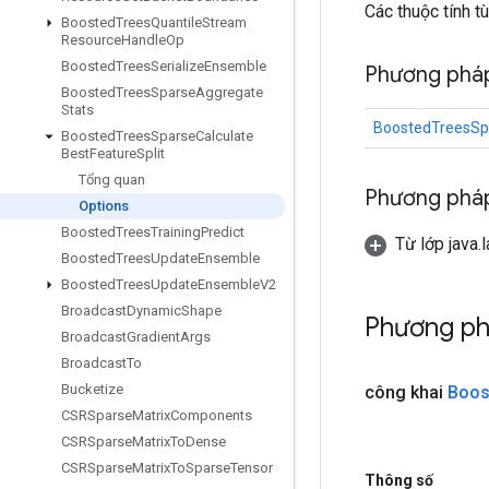
Các thuộc tính t
Boosted
Trees
Quantile
Stream
Resource
Handle
Op
Boosted
Trees
Serialize
Ensemble
Phương phá
Boosted
Trees
Sparse
Aggregate
Stats
BoostedTreesSpa
Boosted
Trees
Sparse
Calculate
Best
Feature
Split
Tổng quan
Phương pháp
Options
Boosted
Trees
Training
Predict
Từ lớp java.
Boosted
Trees
Update
Ensemble
Boosted
Trees
Update
Ensemble
V2
Broadcast
Dynamic
Shape
Phương p
Broadcast
Gradient
Args
Broadcast
To
Bucketize
công khai
Boos
CSRSparse
Matrix
Components
CSRSparse
Matrix
To
Dense
CSRSparse
Matrix
To
Sparse
Tensor
Thông số