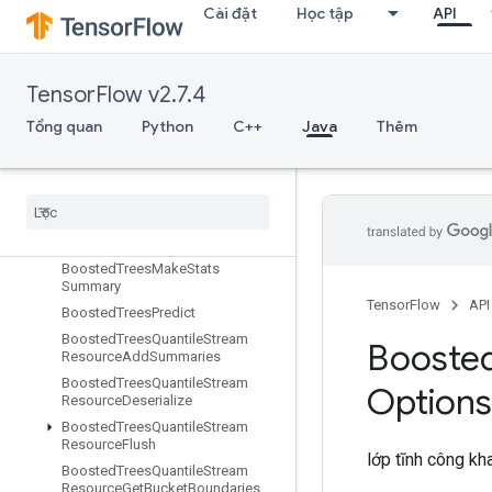
Cài đặt
Học tập
API
BoostedTreesCreateQuantileStreamResource
BoostedTreesDeserializeEnsembl
e
BoostedTreesEnsembleResourceHandleOp
TensorFlow v2.7.4
BoostedTreesExampleDebugOut
Tổng quan
Python
C++
Java
Thêm
puts
Boosted
Trees
Flush
Quantile
Summaries
Boosted
Trees
Get
Ensemble
States
Boosted
Trees
Make
Quantile
Summaries
Boosted
Trees
Make
Stats
Summary
TensorFlow
API
Boosted
Trees
Predict
Boosted
Trees
Quantile
Stream
Booste
Resource
Add
Summaries
Boosted
Trees
Quantile
Stream
Options
Resource
Deserialize
Boosted
Trees
Quantile
Stream
Resource
Flush
lớp tĩnh công kh
Boosted
Trees
Quantile
Stream
Resource
Get
Bucket
Boundaries