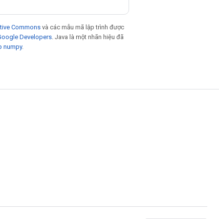
eative Commons
và các mẫu mã lập trình được
 Google Developers
. Java là một nhãn hiệu đã
p numpy
.