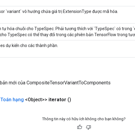
or `variant` vô hướng chứa giá trị ExtensionType được mã hóa.
 tự hóa chuỗi cho TypeSpec. Phải tương thích với `TypeSpec` có trong `
cho TypeSpec có thể thay đổi trong các phiên bản TensorFlow trong tươn
es dự kiến ​​cho các thành phần.
 bản mới của CompositeTensorVariantToComponents
<
Toán hạng
<Object>>
iterator
()
Thông tin này có hữu ích không cho bạn không?