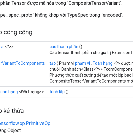
h phần Tensor được mã hóa trong `CompositeTensorVariant`.
`type_spec_proto` không khớp với TypeSpec trong `encoded`.
p công cộng
ra
<?>>
các thành phần
()
Các tensor thành phần cho giá trị Extension
rVariantToComponents
tạo
( Phạm vi
phạm vi
,
Toán hạng
<?> được m
chuỗi, Danh sách<Class<?>> TcomCompone
Phương thức xuất xưởng để tạo một lớp bao 
CompositeTensorVariantToComponents mới
Toán hạng
<Đối tượng>>
trình lặp
()
 kế thừa
ensorflow.op.PrimitiveOp
lang.Object