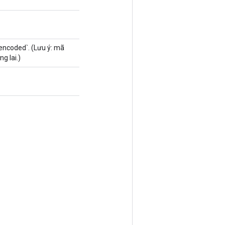
encoded`. (Lưu ý: mã
g lai.)