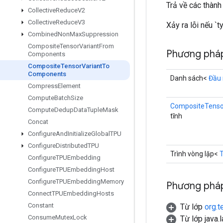
Trả về các thàn
Collective
Reduce
V2
Collective
Reduce
V3
Xảy ra lỗi nếu 
Combined
Non
Max
Suppression
Composite
Tensor
Variant
From
Phương phá
Components
Composite
Tensor
Variant
To
Components
Danh sách<
Đầu 
Compress
Element
Compute
Batch
Size
CompositeTenso
Compute
Dedup
Data
Tuple
Mask
tĩnh
Concat
Configure
And
Initialize
Global
TPU
Configure
Distributed
TPU
Trình vòng lặp<
Configure
TPUEmbedding
Configure
TPUEmbedding
Host
Configure
TPUEmbedding
Memory
Phương pháp
Connect
TPUEmbedding
Hosts
Constant
Từ lớp
org.t
Consume
Mutex
Lock
Từ lớp java.