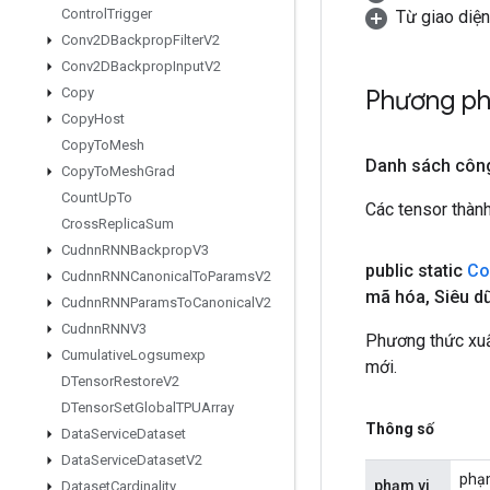
Control
Trigger
Từ giao diện
Conv2DBackprop
Filter
V2
Conv2DBackprop
Input
V2
Phương p
Copy
Copy
Host
Copy
To
Mesh
Danh sách côn
Copy
To
Mesh
Grad
Count
Up
To
Các tensor thành
Cross
Replica
Sum
Cudnn
RNNBackprop
V3
public static
Co
Cudnn
RNNCanonical
To
Params
V2
mã hóa
,
Siêu dữ
Cudnn
RNNParams
To
Canonical
V2
Cudnn
RNNV3
Phương thức xu
Cumulative
Logsumexp
mới.
DTensor
Restore
V2
DTensor
Set
Global
TPUArray
Thông số
Data
Service
Dataset
Data
Service
Dataset
V2
phạm
phạm vi
Dataset
Cardinality