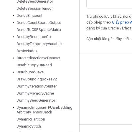
Delete
Seed
Generator
Delete
Session
Tensor
Dense
Bincount
Trừ phi có lưu ý khác, nội
cấp phép theo
Giấy phép 
Dense
Count
Sparse
Output
đăng ký của Oracle và/hoặc
Dense
To
CSRSparse
Matrix
Destroy
Resource
Op
Cập nhật lần gần đây nhất:
Destroy
Temporary
Variable
Device
Index
Directed
Interleave
Dataset
Giữ liên lạc
Disable
Copy
On
Read
Distributed
Save
Blog
Draw
Bounding
Boxes
V2
Diễn đàn
Dummy
Iteration
Counter
Dummy
Memory
Cache
GitHub
Dummy
Seed
Generator
Twitter
Dynamic
Enqueue
TPUEmbedding
Arbitrary
Tensor
Batch
YouTube
Dynamic
Partition
Dynamic
Stitch