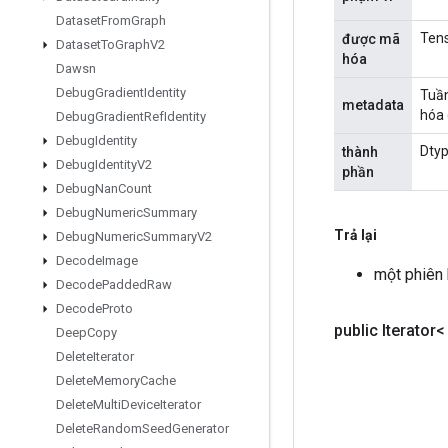
Dataset
From
Graph
Tens
được mã
Dataset
To
Graph
V2
hóa
Dawsn
Debug
Gradient
Identity
Tuần
metadata
hóa 
Debug
Gradient
Ref
Identity
Debug
Identity
Dtyp
thành
Debug
Identity
V2
phần
Debug
Nan
Count
Debug
Numeric
Summary
Trả lại
Debug
Numeric
Summary
V2
Decode
Image
một phiên
Decode
Padded
Raw
Decode
Proto
public Iterator
Deep
Copy
Delete
Iterator
Delete
Memory
Cache
Delete
Multi
Device
Iterator
Delete
Random
Seed
Generator