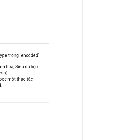
Type trong `encoded`.
ã hóa, Siêu dữ liệu
nts)
bọc một thao tác
.