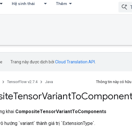
Hệ sinh thái
Thêm
Trang này được dịch bởi
Cloud Translation API
.
TensorFlow v2.7.4
Java
Thông tin này có hữ
ite
Tensor
Variant
To
Component
ông khai
CompositeTensorVariantToComponents
ô hướng `variant` thành giá trị `ExtensionType`.