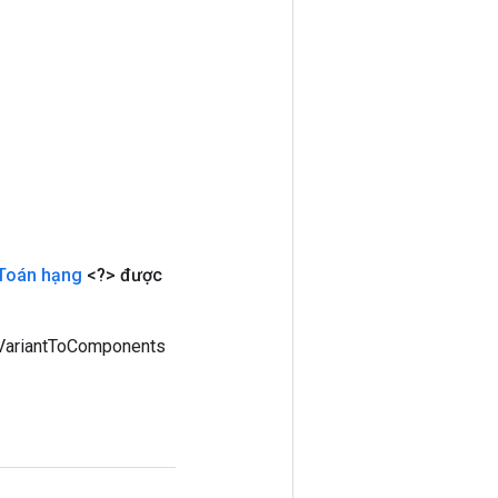
Toán hạng
<?> được
rVariantToComponents