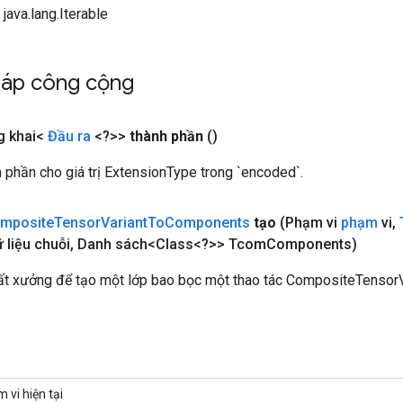
 java.lang.Iterable
háp công cộng
g khai<
Đầu ra
<?>>
thành phần
()
 phần cho giá trị ExtensionType trong `encoded`.
mposite
Tensor
Variant
To
Components
tạo
(Phạm vi
phạm
vi
,
 liệu chuỗi
,
Danh sách<Class<?>> Tcom
Components)
ất xưởng để tạo một lớp bao bọc một thao tác CompositeTenso
 vi hiện tại