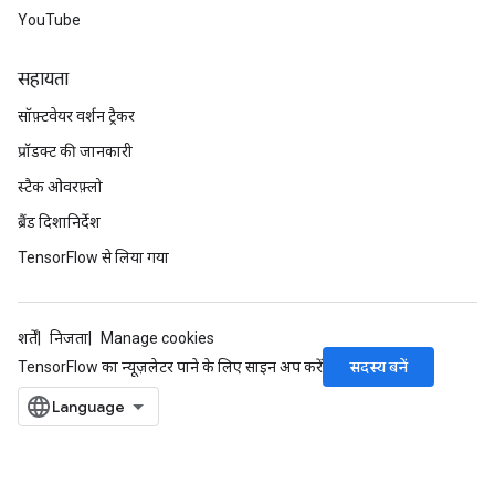
YouTube
सहायता
सॉफ़्टवेयर वर्शन ट्रैकर
प्रॉडक्ट की जानकारी
rBatch
स्टैक ओवरफ़्लो
ब्रैंड दिशानिर्देश
Batch
TensorFlow से लिया गया
atch
शर्तें
निजता
Manage cookies
सदस्य बनें
TensorFlow का न्यूज़लेटर पाने के लिए साइन अप करें