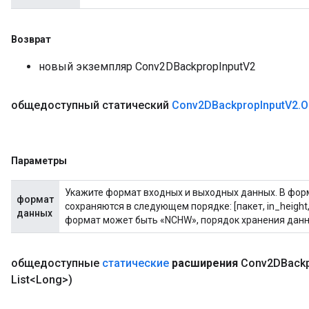
Возврат
новый экземпляр Conv2DBackpropInputV2
общедоступный статический
Conv2DBackprop
Input
V2
.
O
Параметры
Укажите формат входных и выходных данных. В фо
формат
сохраняются в следующем порядке: [пакет, in_height, 
данных
формат может быть «NCHW», порядок хранения данных: 
общедоступные
статические
расширения
Conv2DBack
List<Long>)