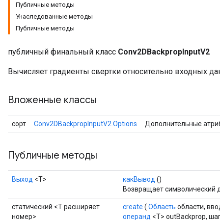
Публичные методы
Унаследованные методы
Публичные методы
публичный финальный класс
Conv2DBackpropInputV2
Вычисляет градиенты свертки относительно входных да
Вложенные классы
сорт
Conv2DBackpropInputV2.Options
Дополнительные атри
Публичные методы
Выход
<Т>
какВывод
()
Возвращает символический д
статический <T расширяет
create
(
Область
области, вв
номер>
операнд
<T> outBackprop, шаг