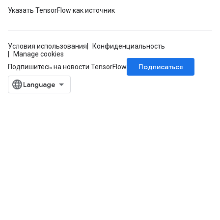
Указать TensorFlow как источник
Условия использования
Конфиденциальность
Manage cookies
Подписаться
Подпишитесь на новости TensorFlow
rs
mParameters
rs
Parameters
rParameters
Parameters
ters
arameters
meters