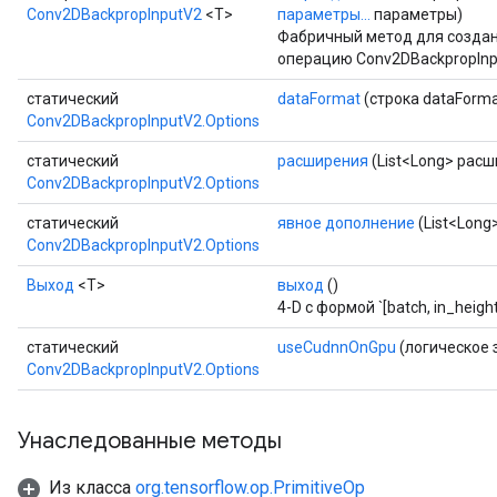
Conv2DBackpropInputV2
<T>
параметры...
параметры)
Фабричный метод для создан
операцию Conv2DBackpropInp
статический
dataFormat
(строка dataForma
Conv2DBackpropInputV2.Options
статический
расширения
(List<Long> рас
Conv2DBackpropInputV2.Options
статический
явное дополнение
(List<Long
Conv2DBackpropInputV2.Options
Выход
<Т>
выход
()
4-D с формой `[batch, in_height
статический
useCudnnOnGpu
(логическое 
Conv2DBackpropInputV2.Options
Унаследованные методы
Из класса
org.tensorflow.op.PrimitiveOp