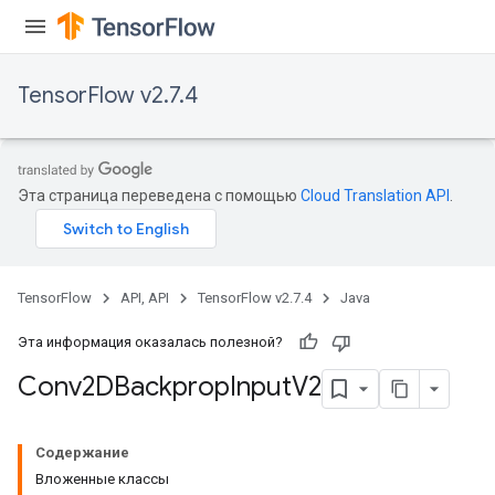
TensorFlow v2.7.4
Эта страница переведена с помощью
Cloud Translation API
.
TensorFlow
API, API
TensorFlow v2.7.4
Java
Эта информация оказалась полезной?
Conv2DBackprop
Input
V2
Содержание
Вложенные классы