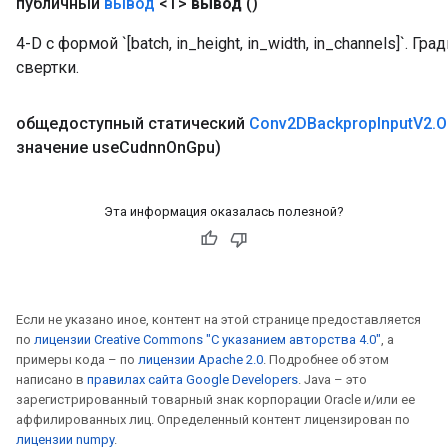
публичный
вывод
<T>
вывод
()
4-D с формой `[batch, in_height, in_width, in_channels]`.
свертки.
общедоступный статический
Conv2DBackprop
Input
V2
.
O
значение use
Cudnn
On
Gpu)
Эта информация оказалась полезной?
Если не указано иное, контент на этой странице предоставляется
по
лицензии Creative Commons "С указанием авторства 4.0"
, а
примеры кода – по
лицензии Apache 2.0
. Подробнее об этом
написано в
правилах сайта Google Developers
. Java – это
зарегистрированный товарный знак корпорации Oracle и/или ее
аффилированных лиц. Определенный контент лицензирован по
лицензии numpy
.