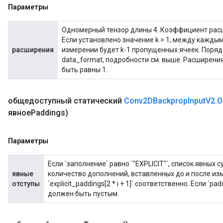
Параметры
Одномерный тензор длины 4. Коэффициент расш
Если установлено значение k > 1, между кажд
расширения
измерении будет k-1 пропущенных ячеек. Поря
data_format, подробности см. выше. Расширени
быть равны 1.
общедоступный статический
Conv2DBackprop
Input
V2
.
O
явноеPaddings)
Параметры
Если `заполнение` равно `"EXPLICIT"`, список явных 
явные
количество дополнений, вставленных до и после измере
отступы
`explicit_paddings[2 * i + 1]` соответственно. Если `padd
должен быть пустым.