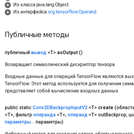
Из класса java.lang.Object
Из интерфейса
org.tensorflow.Operand
Публичные методы
публичный
вывод
<T>
as
Output
()
Возвращает символический дескриптор тензора.
Входные данные для операций TensorFlow являются вы
TensorFlow. Этот метод используется для получения сим
представляет собой вычисление входных данных.
ryTensorBatch
public static
Conv2DBackprop
Input
V2
<T>
create
(област
<T>
,
фильтр
операнда
<T>
,
операнд
<T> out
Backprop
,
ша
параметры
.
.
.
параметры)
Фабричный метод для создания класса, обертывающег