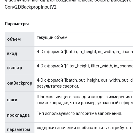
Conv2DBackpropInputV2.
Параметры
rBatch
текущий объем
объем
4-D с формой `[batch, in_height, in_width, in_cha
вход
Batch
4-D с формой `[filter_height, filter_width, in_channe
фильтр
atch
4-D с формой `[batch, out_height, out_width, out
outBackprop
результатов свертки.
Шаг скользящего окна для каждого измерения 
шаги
том же порядке, что и размер, указанный в форм
Тип используемого алгоритма заполнения.
прокладка
содержит значения необязательных атрибутов
параметры