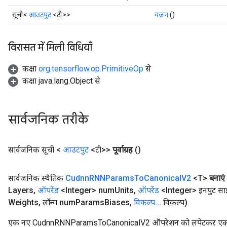
atch
सूची<
आउटपुट
<टी>>
वज़न
()
विरासत में मिली विधियाँ
कक्षा
org.tensorflow.op.PrimitiveOp
से
कक्षा java.lang.Object से
सार्वजनिक तरीके
सार्वजनिक सूची <
आउटपुट
<टी>>
पूर्वाग्रह
()
सार्वजनिक स्थैतिक
Cudnn
RNNParams
To
Canonical
V2
<T>
बनाएं
Layers
,
ऑपरेंड
<Integer> num
Units
,
ऑपरेंड
<Integer> इनपुट स
Weights
,
लॉन्ग num
Params
Biases
,
विकल्प
.
.
.
विकल्प)
एक नए CudnnRNNParamsToCanonicalV2 ऑपरेशन को लपेटकर एक क्ला