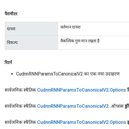
पैरामीटर
वर्तमान दायरा
दायरा
वैकल्पिक गुण मान रखता है
विकल्प
रिटर्न
CudnnRNNParamsToCanonicalV2 का एक नया उदाहरण
सार्वजनिक स्थैतिक
Cudnn
RNNParams
To
Canonical
V2
.
Options
सार्वजनिक स्थैतिक
Cudnn
RNNParams
To
Canonical
V2
.
ऑप्शंस
ड्
सार्वजनिक स्थैतिक
Cudnn
RNNParams
To
Canonical
V2
.
Options