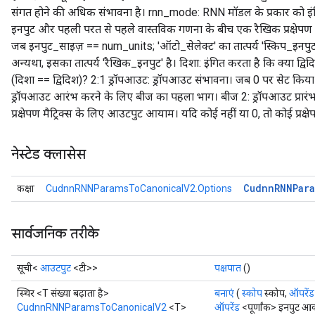
संगत होने की अधिक संभावना है। rnn_mode: RNN मॉडल के प्रकार को इंगि
इनपुट और पहली परत से पहले वास्तविक गणना के बीच एक रैखिक प्रक्षेपण 
जब इनपुट_साइज़ == num_units; 'ऑटो_सेलेक्ट' का तात्पर्य 'स्किप_इनपु
अन्यथा, इसका तात्पर्य 'रैखिक_इनपुट' है। दिशा: इंगित करता है कि क्या
(दिशा == द्विदिश)? 2:1 ड्रॉपआउट: ड्रॉपआउट संभावना। जब 0 पर सेट किया 
ड्रॉपआउट आरंभ करने के लिए बीज का पहला भाग। बीज 2: ड्रॉपआउट प्रारं
प्रक्षेपण मैट्रिक्स के लिए आउटपुट आयाम। यदि कोई नहीं या 0, तो कोई प्रक्ष
नेस्टेड क्लासेस
Cudnn
RNNPar
कक्षा
CudnnRNNParamsToCanonicalV2.Options
सार्वजनिक तरीके
सूची<
आउटपुट
<टी>>
पक्षपात
()
स्थिर <T संख्या बढ़ाता है>
बनाएं
(
स्कोप
स्कोप,
ऑपरेंड
CudnnRNNParamsToCanonicalV2
<T>
ऑपरेंड
<पूर्णांक> इनपुट आ