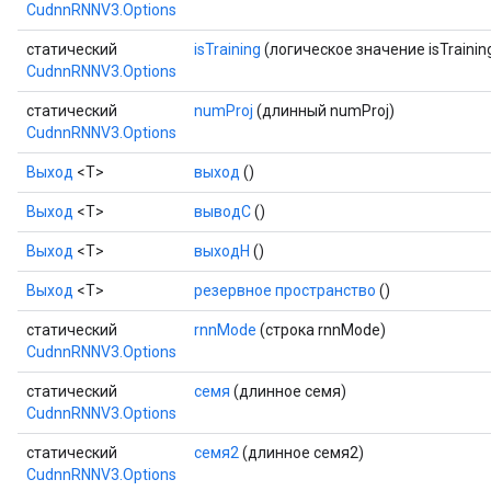
CudnnRNNV3.Options
статический
isTraining
(логическое значение isTrainin
CudnnRNNV3.Options
статический
numProj
(длинный numProj)
CudnnRNNV3.Options
Выход
<Т>
выход
()
Выход
<Т>
выводC
()
Выход
<Т>
выходH
()
Выход
<Т>
резервное пространство
()
статический
rnnMode
(строка rnnMode)
CudnnRNNV3.Options
статический
семя
(длинное семя)
CudnnRNNV3.Options
статический
семя2
(длинное семя2)
CudnnRNNV3.Options