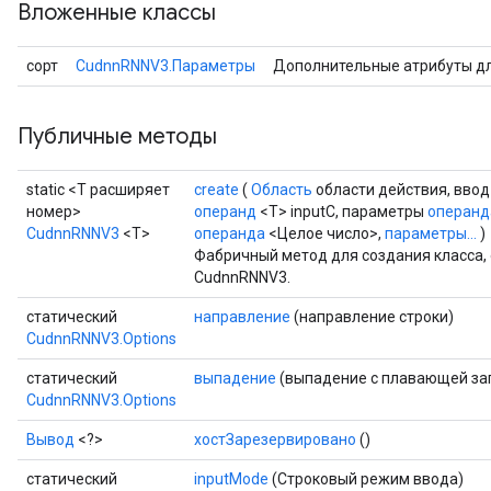
Вложенные классы
сорт
CudnnRNNV3.Параметры
Дополнительные атрибуты д
ryTensorBatch
Публичные методы
static <T расширяет
create
(
Область
области действия, вво
номер>
операнд
<T> inputC, параметры
операнд
CudnnRNNV3
<T>
операнда
<Целое число>,
параметры...
)
Фабричный метод для создания класса
CudnnRNNV3.
статический
направление
(направление строки)
CudnnRNNV3.Options
rBatch
статический
выпадение
(выпадение с плавающей за
CudnnRNNV3.Options
Batch
Вывод
<?>
хостЗарезервировано
()
статический
inputMode
(Строковый режим ввода)
atch