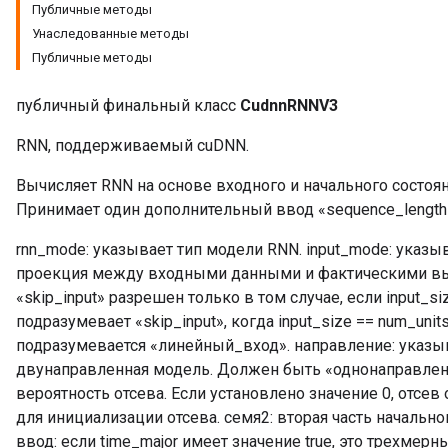
Публичные методы
Унаследованные методы
Публичные методы
публичный финальный класс
CudnnRNNV3
RNN, поддерживаемый cuDNN.
Вычисляет RNN на основе входного и начального состоя
Принимает один дополнительный ввод «sequence_length
rnn_mode: указывает тип модели RNN. input_mode: указы
проекция между входными данными и фактическими в
«skip_input» разрешен только в том случае, если input_siz
подразумевает «skip_input», когда input_size == num_unit
подразумевается «линейный_вход». направление: указыв
двунаправленная модель. Должен быть «однонаправлен
вероятность отсева. Если установлено значение 0, отсев
для инициализации отсева. семя2: вторая часть начально
ввод: если time_major имеет значение true, это трехмерн