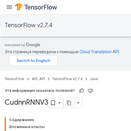
TensorFlow v2.7.4
Эта страница переведена с помощью
Cloud Translation API
.
TensorFlow
API, API
TensorFlow v2.7.4
Java
Эта информация оказалась полезной?
Cudnn
RNNV3
Содержание
Вложенные классы