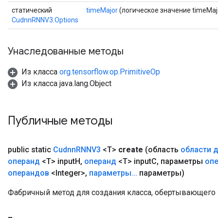
статический
timeMajor
(логическое значение timeMaj
CudnnRNNV3.Options
Унаследованные методы
Из класса
org.tensorflow.op.PrimitiveOp
Из класса java.lang.Object
Публичные методы
public static
Cudnn
RNNV3
<T>
create
(область
области 
операнд
<T> input
H
,
операнд
<T> input
C
,
параметры
оп
операндов
<Integer>
,
параметры
.
.
.
параметры)
Фабричный метод для создания класса, обертывающего