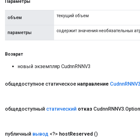
Параметры
текущий объем
объем
содержит значения необязательных ат
параметры
Возврат
новый экземпляр CudnnRNNV3
общедоступное статическое
направление
Cudnn
RNNV
общедоступный
статический
отказ
Cudnn
RNNV3
.
Optio
публичный
вывод
<?>
host
Reserved
()