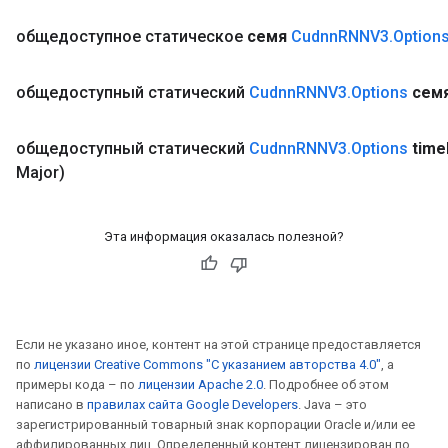
общедоступное статическое
семя
Cudnn
RNNV3
.
Option
общедоступный статический
Cudnn
RNNV3
.
Options
сем
общедоступный статический
Cudnn
RNNV3
.
Options
time
Major)
Эта информация оказалась полезной?
Если не указано иное, контент на этой странице предоставляется
по
лицензии Creative Commons "С указанием авторства 4.0"
, а
примеры кода – по
лицензии Apache 2.0
. Подробнее об этом
написано в
правилах сайта Google Developers
. Java – это
зарегистрированный товарный знак корпорации Oracle и/или ее
rs
аффилированных лиц. Определенный контент лицензирован по