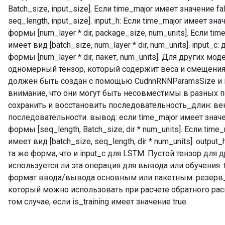
Batch_size, input_size]. Если time_major имеет значение f
seq_length, input_size]. input_h: Если time_major имеет зн
формы [num_layer * dir, package_size, num_units]. Если ti
имеет вид [batch_size, num_layer * dir, num_units]. input
формы [num_layer * dir, пакет, num_units]. Для других мод
одномерный тензор, который содержит веса и смещения
должен быть создан с помощью CudnnRNNParamsSize и 
внимание, что они могут быть несовместимы в разных 
сохранить и восстановить последовательность_длин: в
последовательности. вывод: если time_major имеет значе
формы [seq_length, Batch_size, dir * num_units]. Если tim
имеет вид [batch_size, seq_length, dir * num_units]. output
та же форма, что и input_c для LSTM. Пустой тензор для др
используется ли эта операция для вывода или обучения. t
формат ввода/вывода основным или пакетным. резерв_
который можно использовать при расчете обратного расп
том случае, если is_training имеет значение true.