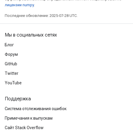
mParameters
лицензии numpy
.
rs
Последнее обновление: 2025-07-28 UTC.
Parameters
rParameters
Мы в социальных сетях
Parameters
Блог
ters
Форум
arameters
meters
GitHub
rs
Twitter
tDescentParameters
YouTube
Поддержка
Система отслеживания ошибок
Примечания к выпускам
Сайт Stack Overflow