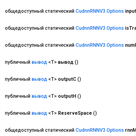
общедоступный статический
Cudnn
RNNV3
.
Options
inpu
общедоступный статический
Cudnn
RNNV3
.
Options
is
Tr
общедоступный статический
Cudnn
RNNV3
.
Options
num
публичный
вывод
<T>
вывод
()
публичный
вывод
<T>
output
C
()
публичный
вывод
<T>
output
H
()
публичный
вывод
<T>
Reserve
Space
()
общедоступный статический
Cudnn
RNNV3
.
Options
rnn
M