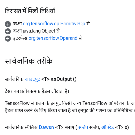
विरासत में मिली विधियाँ
कक्षा
org.tensorflow.op.PrimitiveOp
से
कक्षा java.lang.Object से
इंटरफ़ेस
org.tensorflow.Operand
से
सार्वजनिक तरीके
सार्वजनिक
आउटपुट
<T>
as
Output
()
ryTensorBatch
टेंसर का प्रतीकात्मक हैंडल लौटाता है।
TensorFlow संचालन के इनपुट किसी अन्य TensorFlow ऑपरेशन के आउटप
हैंडल प्राप्त करने के लिए किया जाता है जो इनपुट की गणना का प्रतिनिधित्व 
सार्वजनिक स्थैतिक
Dawsn
<T>
बनाएं
(
स्कोप
स्कोप
,
ऑपरेंड
<T> x)