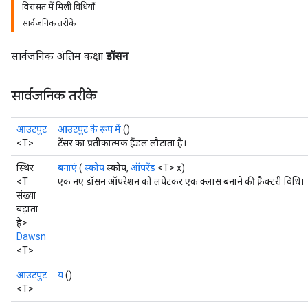
विरासत में मिली विधियाँ
सार्वजनिक तरीके
सार्वजनिक अंतिम कक्षा
डॉसन
सार्वजनिक तरीके
आउटपुट
आउटपुट के रूप में
()
<T>
टेंसर का प्रतीकात्मक हैंडल लौटाता है।
स्थिर
बनाएं
(
स्कोप
स्कोप,
ऑपरेंड
<T> x)
<T
एक नए डॉसन ऑपरेशन को लपेटकर एक क्लास बनाने की फ़ैक्टरी विधि।
संख्या
बढ़ाता
है>
Dawsn
<T>
आउटपुट
य
()
<T>