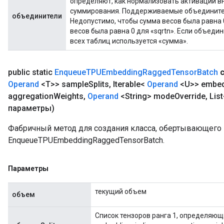
определяют, как нормализовать активации в
суммирования. Поддерживаемые объединители
объединители
Недопустимо, чтобы сумма весов была равна 
весов была равна 0 для «sqrtn». Если объеди
всех таблиц используется «сумма».
public static
Enqueue
TPUEmbedding
Ragged
Tensor
Batch
Operand
<T>> sample
Splits
,
Iterable<
Operand
<U>> embed
aggregation
Weights
,
Operand
<String> mode
Override
,
List
параметры)
Фабричный метод для создания класса, обертывающег
EnqueueTPUEmbeddingRaggedTensorBatch.
Параметры
текущий объем
объем
Список тензоров ранга 1, определяющ