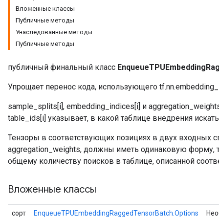
Вложенные классы
Публичные методы
Унаследованные методы
atch
Публичные методы
публичный финальный класс
EnqueueTPUEmbeddingRag
Упрощает перенос кода, использующего tf.nn.embedding_l
sample_splits[i], embedding_indices[i] и aggregation_weight
table_ids[i] указывает, в какой таблице внедрения искат
Тензоры в соответствующих позициях в двух входных сп
aggregation_weights, должны иметь одинаковую форму, т.е
общему количеству поисков в таблице, описанной соот
Вложенные классы
сорт
EnqueueTPUEmbeddingRaggedTensorBatch.Options
Нео