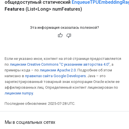
общедоступный статический
Enqueue
TPUEmbedding
Ra
Features
(List<Long> num
Features)
Эта информация оказалась полезной?
Если не указано иное, контент на этой странице предоставляется
по
лицензии Creative Commons "С указанием авторства 4.0"
, а
примеры кода – по
лицензии Apache 2.0
. Подробнее об этом
написано в
правилах сайта Google Developers
. Java – это
зарегистрированный товарный знак корпорации Oracle и/или ее
аффилированных лиц. Определенный контент лицензирован по
лицензии numpy
.
Последнее обновление: 2025-07-28 UTC.
Мы в социальных сетях