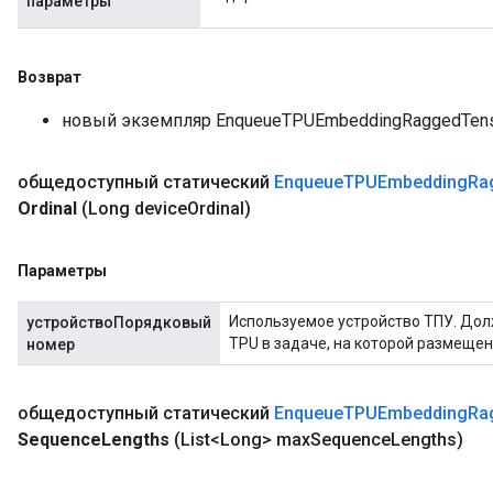
параметры
rs
Возврат
mParameters
новый экземпляр EnqueueTPUEmbeddingRaggedTens
rs
Parameters
общедоступный статический
Enqueue
TPUEmbedding
Ra
rParameters
Ordinal
(Long device
Ordinal)
Parameters
ters
Параметры
arameters
meters
Используемое устройство ТПУ. Дол
устройствоПорядковый
rs
TPU в задаче, на которой размещен
номер
tDescentParameters
общедоступный статический
Enqueue
TPUEmbedding
Ra
Sequence
Lengths
(List<Long> max
Sequence
Lengths)