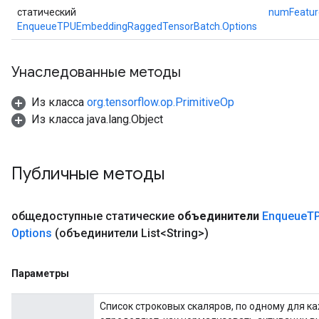
статический
numFeatur
EnqueueTPUEmbeddingRaggedTensorBatch.Options
Унаследованные методы
Из класса
org.tensorflow.op.PrimitiveOp
Из класса java.lang.Object
Публичные методы
общедоступные статические
объединители
Enqueue
T
Options
(объединители List<String>)
Параметры
Список строковых скаляров, по одному для к