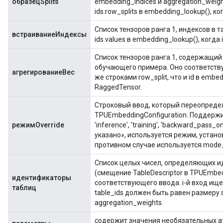
образецSplits
embedding_indices и aggregation_weigh
ids.row_splits в embedding_lookup(), к
Список тензоров ранга 1, индексов в 
встраиваниеИндексы
ids.values ​​в embedding_lookup(), когд
Список тензоров ранга 1, содержащий
обучающего примера. Оно соответству
агрегированиеВес
же строками row_split, что и id в embed
RaggedTensor.
Строковый ввод, который переопреде
TPUEmbeddingConfiguration. Поддержив
режимOverride
'inference', 'training', 'backward_pass_
указано», используется режим, устано
противном случае используется mode_
Список целых чисел, определяющих 
(смещение TableDescriptor в TPUEmbed
идентификаторы
соответствующего ввода. i-й вход ищет
таблиц
table_ids должен быть равен размеру s
aggregation_weights.
содержит значения необязательных а