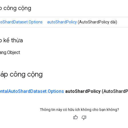
p công cộng
toShardDataset.Options
autoShardPolicy
(AutoShardPolicy dài)
 kế thừa
lang.Object
háp công cộng
ntal
Auto
Shard
Dataset
.
Options
auto
Shard
Policy
(Auto
Shard
P
Thông tin này có hữu ích không cho bạn không?