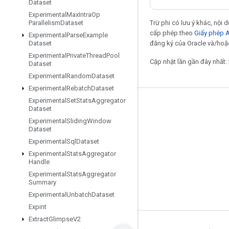
Dataset
Experimental
Max
Intra
Op
Trừ phi có lưu ý khác, nội
Parallelism
Dataset
cấp phép theo
Giấy phép 
Experimental
Parse
Example
đăng ký của Oracle và/hoặc
Dataset
Experimental
Private
Thread
Pool
Cập nhật lần gần đây nhất:
Dataset
Experimental
Random
Dataset
Experimental
Rebatch
Dataset
Experimental
Set
Stats
Aggregator
Giữ liên lạc
Dataset
Experimental
Sliding
Window
Blog
Dataset
Diễn đàn
Experimental
Sql
Dataset
Experimental
Stats
Aggregator
GitHub
Handle
Twitter
Experimental
Stats
Aggregator
Summary
YouTube
Experimental
Unbatch
Dataset
Expint
Extract
Glimpse
V2