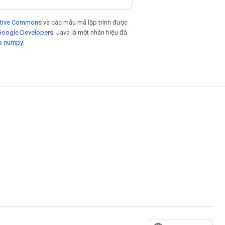
eative Commons
và các mẫu mã lập trình được
 Google Developers
. Java là một nhãn hiệu đã
p numpy
.