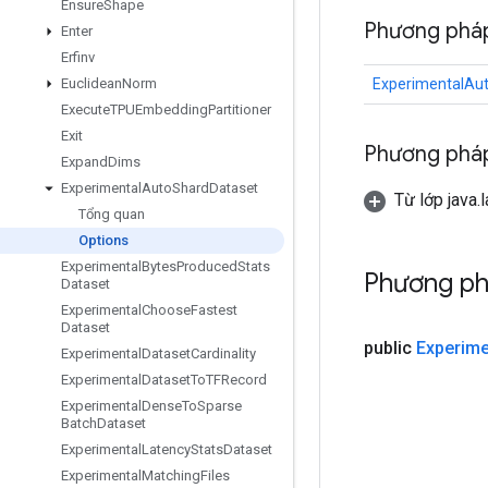
Ensure
Shape
Phương phá
Enter
Erfinv
ExperimentalAu
Euclidean
Norm
Execute
TPUEmbedding
Partitioner
Exit
Phương pháp
Expand
Dims
Experimental
Auto
Shard
Dataset
Từ lớp java.
Tổng quan
Options
Experimental
Bytes
Produced
Stats
Phương p
Dataset
Experimental
Choose
Fastest
Dataset
public
Experime
Experimental
Dataset
Cardinality
Experimental
Dataset
To
TFRecord
Experimental
Dense
To
Sparse
Batch
Dataset
Experimental
Latency
Stats
Dataset
Experimental
Matching
Files