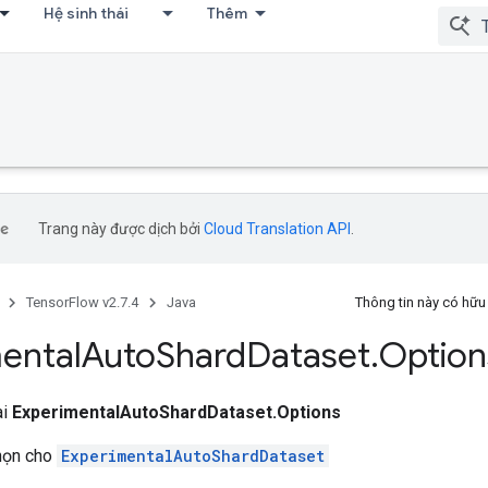
Hệ sinh thái
Thêm
Trang này được dịch bởi
Cloud Translation API
.
TensorFlow v2.7.4
Java
Thông tin này có hữ
ental
Auto
Shard
Dataset
.
Option
ai
ExperimentalAutoShardDataset.Options
chọn cho
ExperimentalAutoShardDataset