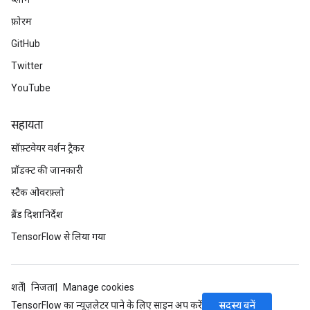
meters
फ़ोरम
rs
tDescentParameters
GitHub
Twitter
YouTube
सहायता
सॉफ़्टवेयर वर्शन ट्रैकर
प्रॉडक्ट की जानकारी
स्टैक ओवरफ़्लो
ब्रैंड दिशानिर्देश
TensorFlow से लिया गया
शर्तें
निजता
Manage cookies
सदस्य बनें
TensorFlow का न्यूज़लेटर पाने के लिए साइन अप करें