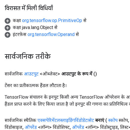
विरासत में मिली विधियाँ
कक्षा
org.tensorflow.op.PrimitiveOp
से
कक्षा java.lang.Object से
इंटरफ़ेस
org.tensorflow.Operand
से
सार्वजनिक तरीके
सार्वजनिक
आउटपुट
<ऑब्जेक्ट>
आउटपुट के रूप में
()
टेंसर का प्रतीकात्मक हैंडल लौटाता है।
TensorFlow संचालन के इनपुट किसी अन्य TensorFlow ऑपरेशन के आउटप
हैंडल प्राप्त करने के लिए किया जाता है जो इनपुट की गणना का प्रतिनिधित्व 
सार्वजनिक स्थैतिक
एक्सपेरिमेंटलस्लाइडिंगविंडोडेटासेट
बनाएं
(
स्कोप
स्कोप
,
विंडोसाइज
,
ऑपरेंड
<लॉन्ग> विंडोशिफ्ट
,
ऑपरेंड
<लॉन्ग> विंडोस्ट्राइड
,
लिस्ट