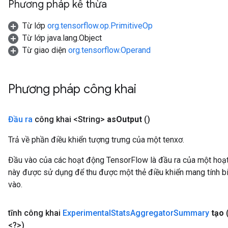
Phương pháp kế thừa
Từ lớp
org.tensorflow.op.PrimitiveOp
Từ lớp java.lang.Object
Từ giao diện
org.tensorflow.Operand
Phương pháp công khai
Đầu ra
công khai <String>
as
Output
()
Trả về phần điều khiển tượng trưng của một tenxơ.
Đầu vào của các hoạt động TensorFlow là đầu ra của một ho
này được sử dụng để thu được một thẻ điều khiển mang tính bi
vào.
tĩnh công khai
Experimental
Stats
Aggregator
Summary
tạo
<?>)