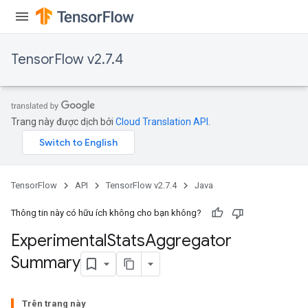
TensorFlow v2.7.4
Trang này được dịch bởi
Cloud Translation API
.
TensorFlow
API
TensorFlow v2.7.4
Java
Thông tin này có hữu ích không cho bạn không?
Experimental
Stats
Aggregator
Summary
Trên trang này