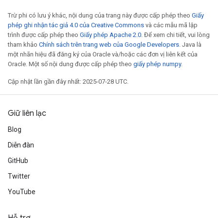
Trừ phi có lưu ý khác, nội dung của trang này được cấp phép theo
Giấy
phép ghi nhận tác giả 4.0 của Creative Commons
và các mẫu mã lập
trình được cấp phép theo
Giấy phép Apache 2.0
. Để xem chi tiết, vui lòng
tham khảo
Chính sách trên trang web của Google Developers
. Java là
một nhãn hiệu đã đăng ký của Oracle và/hoặc các đơn vị liên kết của
Oracle. Một số nội dung được cấp phép theo
giấy phép numpy
.
rs
Cập nhật lần gần đây nhất: 2025-07-28 UTC.
mParameters
rs
Parameters
Giữ liên lạc
Blog
rParameters
Parameters
Diễn đàn
ters
GitHub
arameters
Twitter
meters
rs
YouTube
tDescentParameters