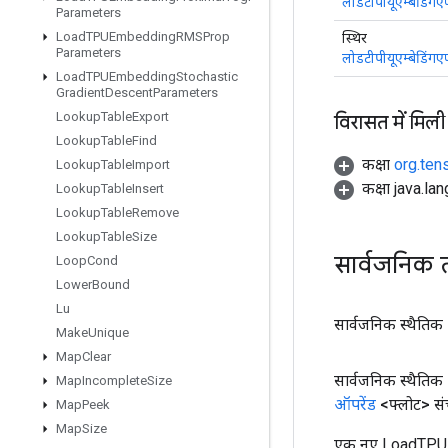
लोडटीपीयूएम्बेडिं
Parameters
Load
TPUEmbedding
RMSProp
स्थिर
Parameters
लोडटीपीयूएम्बेडिं
Load
TPUEmbedding
Stochastic
Gradient
Descent
Parameters
Lookup
Table
Export
विरासत में मिली
Lookup
Table
Find
कक्षा
org.ten
Lookup
Table
Import
कक्षा java.la
Lookup
Table
Insert
Lookup
Table
Remove
Lookup
Table
Size
सार्वजनिक 
Loop
Cond
Lower
Bound
Lu
सार्वजनिक स्थैतिक
Make
Unique
Map
Clear
सार्वजनिक स्थैतिक
Map
Incomplete
Size
ऑपरेंड
<फ्लोट> स
Map
Peek
Map
Size
एक नए LoadTPUEm