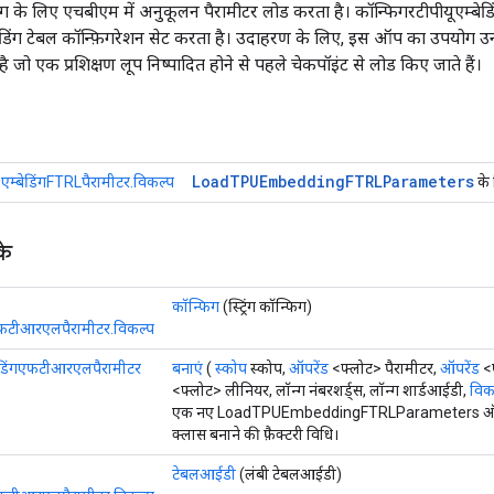
ग के लिए एचबीएम में अनुकूलन पैरामीटर लोड करता है। कॉन्फिगरटीपीयूएम्बेडि
ेडिंग टेबल कॉन्फ़िगरेशन सेट करता है। उदाहरण के लिए, इस ऑप का उपयोग उन 
 जो एक प्रशिक्षण लूप निष्पादित होने से पहले चेकपॉइंट से लोड किए जाते हैं।
Load
TPUEmbedding
FTRLParameters
्बेडिंगFTRLपैरामीटर.विकल्प
के 
के
कॉन्फिग
(स्ट्रिंग कॉन्फिग)
गएफटीआरएलपैरामीटर.विकल्प
बेडिंगएफटीआरएलपैरामीटर
बनाएं
(
स्कोप
स्कोप,
ऑपरेंड
<फ्लोट> पैरामीटर,
ऑपरेंड
<
<फ्लोट> लीनियर, लॉन्ग नंबरशर्ड्स, लॉन्ग शार्डआईडी,
विकल
एक नए LoadTPUEmbeddingFTRLParameters ऑप
क्लास बनाने की फ़ैक्टरी विधि।
टेबलआईडी
(लंबी टेबलआईडी)