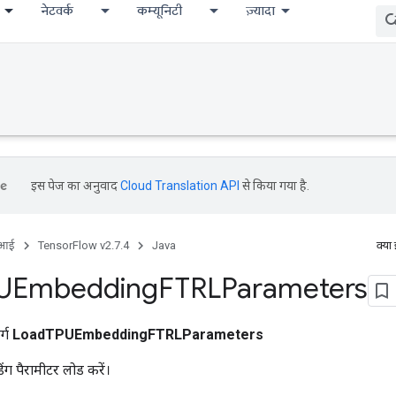
नेटवर्क
कम्यूनिटी
ज़्यादा
इस पेज का अनुवाद
Cloud Translation API
से किया गया है.
ीआई
TensorFlow v2.7.4
Java
क्या
UEmbedding
FTRLParameters
र्ग
LoadTPUEmbeddingFTRLParameters
ग पैरामीटर लोड करें।