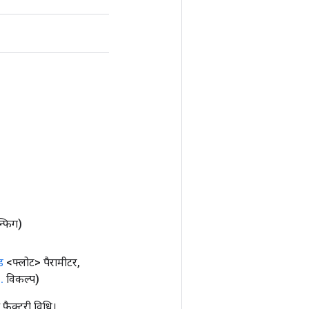
ॉन्फिग)
ड
<फ्लोट> पैरामीटर
,
.
.
विकल्प)
क्टरी विधि।