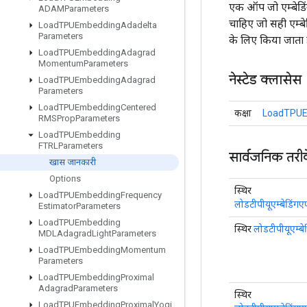
एक ऑप जो एम्बेडिं
ADAMParameters
चाहिए जो सही एम्ब
Load
TPUEmbedding
Adadelta
Parameters
के लिए किया जाता है
Load
TPUEmbedding
Adagrad
Momentum
Parameters
नेस्टेड क्लासेस
Load
TPUEmbedding
Adagrad
Parameters
Load
TPUEmbedding
Centered
कक्षा
LoadTPUEएम
RMSProp
Parameters
Load
TPUEmbedding
FTRLParameters
सार्वजनिक तरी
खास जानकारी
Options
स्थिर
Load
TPUEmbedding
Frequency
लोडटीपीयूएम्बेडिं
Estimator
Parameters
Load
TPUEmbedding
स्थिर
लोडटीपीयूएम्
MDLAdagrad
Light
Parameters
Load
TPUEmbedding
Momentum
Parameters
Load
TPUEmbedding
Proximal
Adagrad
Parameters
स्थिर
Load
TPUEmbedding
Proximal
Yogi