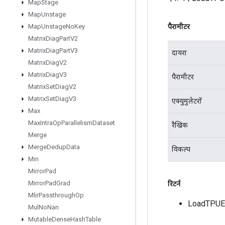
Map
Stage
Map
Unstage
पैरामीटर
Map
Unstage
No
Key
Matrix
Diag
Part
V2
Matrix
Diag
Part
V3
दायरा
Matrix
Diag
V2
Matrix
Diag
V3
पैरामीटर
Matrix
Set
Diag
V2
Matrix
Set
Diag
V3
एक्युमुलेटरों
Max
Max
Intra
Op
Parallelism
Dataset
रैखिक
Merge
Merge
Dedup
Data
विकल्प
Min
Mirror
Pad
Mirror
Pad
Grad
रिटर्न
Mlir
Passthrough
Op
LoadTPUE
Mul
No
Nan
Mutable
Dense
Hash
Table