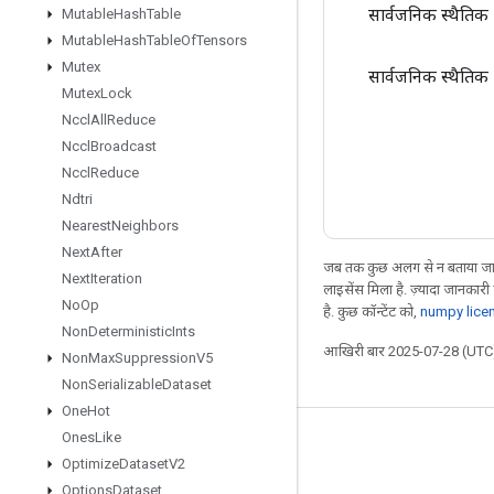
सार्वजनिक स्थैतिक
Mutable
Hash
Table
Mutable
Hash
Table
Of
Tensors
Mutex
सार्वजनिक स्थैतिक
Mutex
Lock
Nccl
All
Reduce
Nccl
Broadcast
Nccl
Reduce
Ndtri
Nearest
Neighbors
Next
After
जब तक कुछ अलग से न बताया जाए
Next
Iteration
लाइसेंस मिला है. ज़्यादा जानकारी
No
Op
है. कुछ कॉन्टेंट को,
numpy lice
Non
Deterministic
Ints
आखिरी बार 2025-07-28 (UTC)
Non
Max
Suppression
V5
Non
Serializable
Dataset
One
Hot
Ones
Like
जुड़े रहें
Optimize
Dataset
V2
ब्लॉग
Options
Dataset