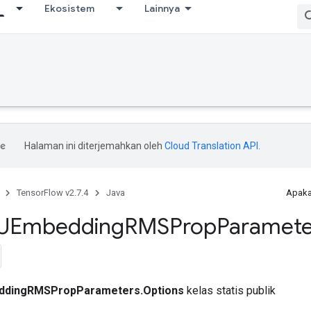
Ekosistem
Lainnya
Halaman ini diterjemahkan oleh
Cloud Translation API
.
TensorFlow v2.7.4
Java
Apaka
UEmbedding
RMSProp
Paramete
dingRMSPropParameters.Options
kelas statis publik