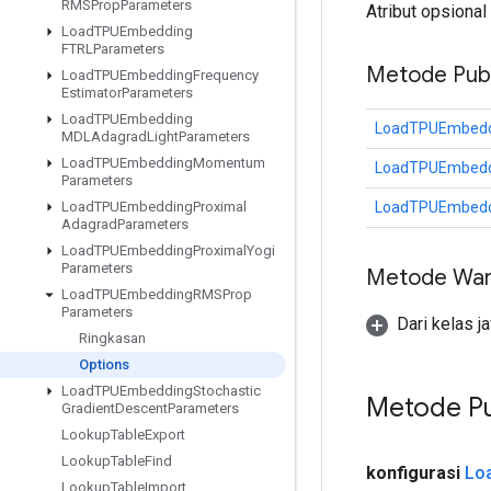
RMSProp
Parameters
Atribut opsional
Load
TPUEmbedding
FTRLParameters
Metode Publ
Load
TPUEmbedding
Frequency
Estimator
Parameters
Load
TPUEmbedding
LoadTPUEmbedd
MDLAdagrad
Light
Parameters
Load
TPUEmbedding
Momentum
LoadTPUEmbedd
Parameters
LoadTPUEmbedd
Load
TPUEmbedding
Proximal
Adagrad
Parameters
Load
TPUEmbedding
Proximal
Yogi
Parameters
Metode War
Load
TPUEmbedding
RMSProp
Parameters
Dari kelas j
Ringkasan
Options
Load
TPUEmbedding
Stochastic
Metode Pu
Gradient
Descent
Parameters
Lookup
Table
Export
Lookup
Table
Find
konfigurasi
Lo
Lookup
Table
Import