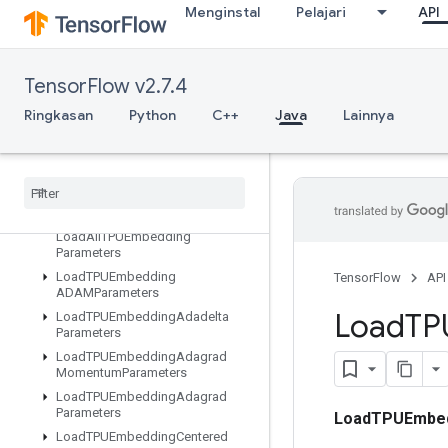
Menginstal
Pelajari
API
IteratorGetDevice
KMC2ChainInitialization
KmeansPlusPlusInitialization
TensorFlow v2.7.4
KthOrderStatistic
Ringkasan
Python
C++
Java
Lainnya
LMDBDataset
LSTMBlock
Cell
LSTMBlock
Cell
Grad
Lin
Space
List
Dataset
Load
All
TPUEmbedding
Parameters
Load
TPUEmbedding
TensorFlow
API
ADAMParameters
Load
TP
Load
TPUEmbedding
Adadelta
Parameters
Load
TPUEmbedding
Adagrad
Momentum
Parameters
Load
TPUEmbedding
Adagrad
Parameters
LoadTPUEmbed
Load
TPUEmbedding
Centered