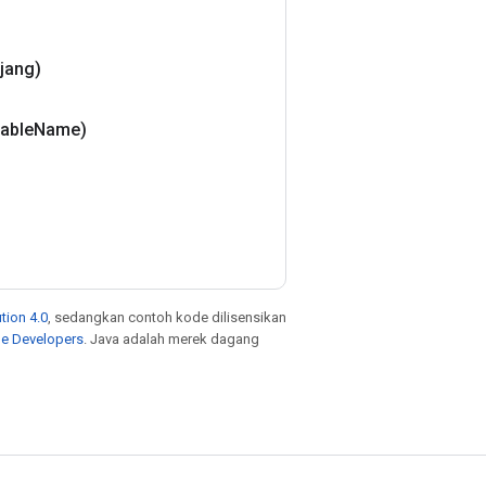
njang)
table
Name)
tion 4.0
, sedangkan contoh kode dilisensikan
le Developers
. Java adalah merek dagang