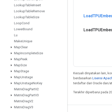
Lookup
Table
Insert
Lookup
Table
Remove
Load
TPUEmbed
Lookup
Table
Size
Loop
Cond
Lower
Bound
Load
TPUEmbed
Lu
Make
Unique
Map
Clear
Map
Incomplete
Size
Map
Peek
Map
Size
Map
Stage
Kecuali dinyatakan lain, k
Map
Unstage
berdasarkan
Lisensi Apach
terdaftar dari Oracle dan/
Map
Unstage
No
Key
Matrix
Diag
Part
V2
Terakhir diperbarui pada 2
Matrix
Diag
Part
V3
Matrix
Diag
V2
Matrix
Diag
V3