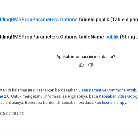
ding
RMSProp
Parameters
.
Options
table
Id
publik
(Table
Id pa
ding
RMSProp
Parameters
.
Options
table
Name
publik
(String 
Apakah informasi ini membantu?
onten di halaman ini dilisensikan berdasarkan
Lisensi Creative Commons Attribu
e 2.0
. Untuk mengetahui informasi selengkapnya, baca
Kebijakan Situs Goog
atau afiliasinya. Beberapa konten dilisensikan berdasarkan
lisensi numpy
.
025-07-28 UTC.