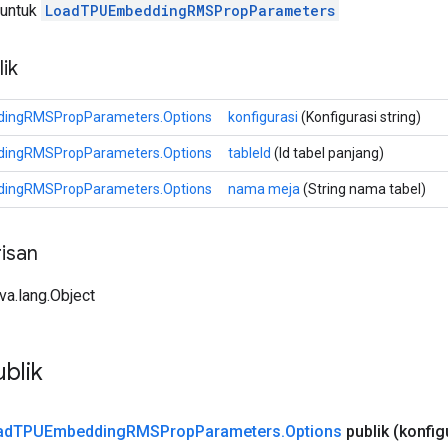
 untuk
LoadTPUEmbeddingRMSPropParameters
ik
ingRMSPropParameters.Options
konfigurasi
(Konfigurasi string)
ingRMSPropParameters.Options
tableId
(Id tabel panjang)
ingRMSPropParameters.Options
nama meja
(String nama tabel)
isan
ava.lang.Object
blik
ad
TPUEmbedding
RMSProp
Parameters
.
Options
publik
(konfig