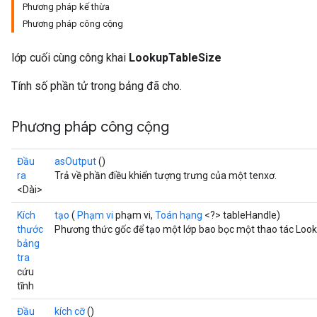
Phương pháp kế thừa
Phương pháp công cộng
lớp cuối cùng công khai
LookupTableSize
Tính số phần tử trong bảng đã cho.
Phương pháp công cộng
Đầu
asOutput
()
ra
Trả về phần điều khiển tượng trưng của một tenxơ.
<Dài>
Kích
tạo
(
Phạm vi
phạm vi,
Toán hạng
<?> tableHandle)
thước
Phương thức gốc để tạo một lớp bao bọc một thao tác Loo
bảng
tra
cứu
tĩnh
Đầu
kích cỡ
()