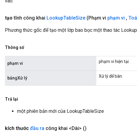
vào.
tạo
tĩnh công khai
Lookup
Table
Size
(Phạm vi
phạm vi
,
Toá
Phương thức gốc để tạo một lớp bao bọc một thao tác Lookup
Thông số
phạm vi hiện tại
phạm vi
Xử lý để bàn.
bảngXử lý
Trả lại
một phiên bản mới của LookupTableSize
kích thước
đầu ra
công khai <Dài>
()