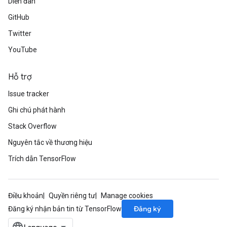
Diễn đàn
GitHub
Twitter
YouTube
ize
Hỗ trợ
Issue tracker
Ghi chú phát hành
Requantize
ize
Stack Overflow
AndReluAndRequantize
Nguyên tắc về thương hiệu
u
Trích dẫn TensorFlow
uAndRequantize
Điều khoản
Quyền riêng tư
Manage cookies
AndRelu
Đăng ký
Đăng ký nhận bản tin từ TensorFlow
AndReluAndRequantize