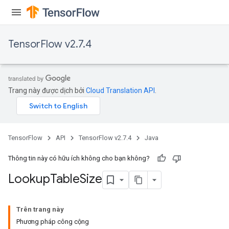
rs
mParameters
TensorFlow v2.7.4
rs
Parameters
rParameters
Trang này được dịch bởi
Cloud Translation API
.
Parameters
ters
arameters
meters
TensorFlow
API
TensorFlow v2.7.4
Java
rs
tDescentParameters
Thông tin này có hữu ích không cho bạn không?
Lookup
Table
Size
Trên trang này
Phương pháp công cộng