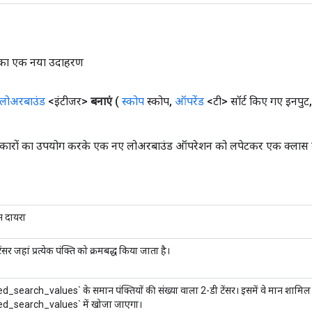
 का एक नया उदाहरण
लोअरबाउंड
<इंटीजर>
बनाएं
(
स्कोप
स्कोप
,
ऑपरेंड
<टी> सॉर्ट किए गए इनपुट
,
्रकारों का उपयोग करके एक नए लोअरबाउंड ऑपरेशन को लपेटकर एक क्लास बना
न दायरा
ेंसर जहां प्रत्येक पंक्ति को क्रमबद्ध किया जाता है।
d_search_values` के समान पंक्तियों की संख्या वाला 2-डी टेंसर। इसमें वे मान शामिल हैं
ed_search_values` में खोजा जाएगा।