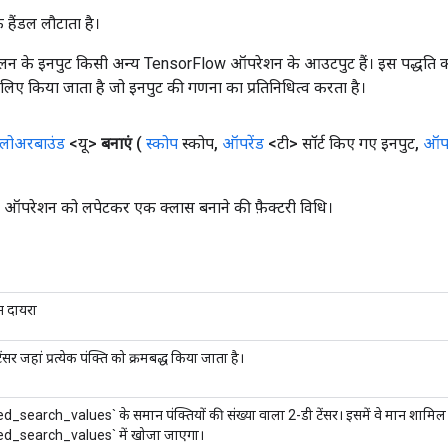
क हैंडल लौटाता है।
न के इनपुट किसी अन्य TensorFlow ऑपरेशन के आउटपुट हैं। इस पद्धति क
के लिए किया जाता है जो इनपुट की गणना का प्रतिनिधित्व करता है।
लोअरबाउंड
<यू>
बनाएं
(
स्कोप
स्कोप
,
ऑपरेंड
<टी> सॉर्ट किए गए इनपुट
,
ऑपर
ऑपरेशन को लपेटकर एक क्लास बनाने की फ़ैक्टरी विधि।
न दायरा
ेंसर जहां प्रत्येक पंक्ति को क्रमबद्ध किया जाता है।
d_search_values` के समान पंक्तियों की संख्या वाला 2-डी टेंसर। इसमें वे मान शामिल हैं
ed_search_values` में खोजा जाएगा।