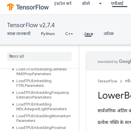
इंस्टॉल करें
सीखें
एपीआई
LinSpace
ListDataset
LoadAllTPUEmbeddingParameter
TensorFlow v2.7.4
s
LoadTPUEmbeddingADAMParameters
खास जानकारी
Python
C++
Java
अधिक
LoadTPUEmbeddingAdadeltaParameters
Load
TPUEmbedding
Adagrad
Momentum
Parameters
Load
TPUEmbedding
Adagrad
Parameters
Load
TPUEmbedding
Centered
RMSProp
Parameters
Load
TPUEmbedding
TensorFlow
एप
FTRLParameters
Lower
B
Load
TPUEmbedding
Frequency
Estimator
Parameters
Load
TPUEmbedding
MDLAdagrad
Light
Parameters
सार्वजनिक अंतिम व
Load
TPUEmbedding
Momentum
Parameters
प्रत्येक पंक्ति के 
Load
TPUEmbedding
Proximal