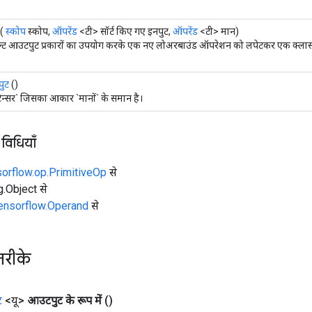
(
स्कोप
स्कोप,
ऑपरेंड
<टी> सॉर्ट किए गए इनपुट,
ऑपरेंड
<टी> मान)
ल्ट आउटपुट प्रकारों का उपयोग करके एक नए लोअरबाउंड ऑपरेशन को लपेटकर एक क्लास ब
ुट
()
ेन्सर` जिसका आकार `मानों` के समान है।
 विधियाँ
sorflow.op.PrimitiveOp
से
ng.Object से
tensorflow.Operand
से
तरीके
ट
<यू>
आउटपुट के रूप में
()