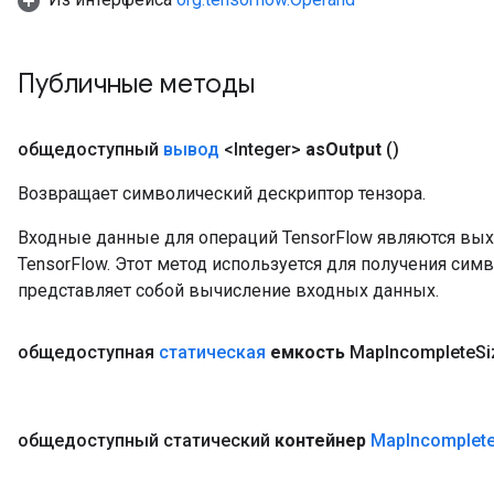
Публичные методы
общедоступный
вывод
<Integer>
as
Output
()
Возвращает символический дескриптор тензора.
Входные данные для операций TensorFlow являются вы
TensorFlow. Этот метод используется для получения сим
представляет собой вычисление входных данных.
общедоступная
статическая
емкость
Map
Incomplete
Si
общедоступный статический
контейнер
Map
Incomplet