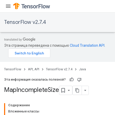
Parameters
ters
arameters
TensorFlow v2.7.4
meters
rs
tDescentParameters
Эта страница переведена с помощью
Cloud Translation API
.
TensorFlow
API, API
TensorFlow v2.7.4
Java
Эта информация оказалась полезной?
Map
Incomplete
Size
Содержание
Вложенные классы