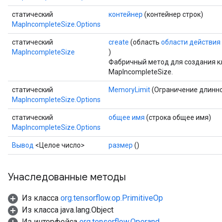
статический
контейнер
(контейнер строк)
MapIncompleteSize.Options
статический
create
(область
области действия
MapIncompleteSize
)
Фабричный метод для создания к
MapIncompleteSize.
статический
MemoryLimit
(Ограничение длинно
MapIncompleteSize.Options
статический
общее имя
(строка общее имя)
MapIncompleteSize.Options
Вывод
<Целое число>
размер
()
Унаследованные методы
Из класса
org.tensorflow.op.PrimitiveOp
Из класса java.lang.Object
Из интерфейса
org.tensorflow.Operand