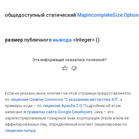
общедоступный статический
Map
Incomplete
Size
.
Optio
Requantize
размер
публичного
вывода
<Integer>
()
ize
AndReluAndRequantize
u
Эта информация оказалась полезной?
uAndRequantize
AndRelu
AndReluAndRequantize
Если не указано иное, контент на этой странице предоставляется
по
лицензии Creative Commons "С указанием авторства 4.0"
, а
примеры кода – по
лицензии Apache 2.0
. Подробнее об этом
ize
написано в
правилах сайта Google Developers
. Java – это
зарегистрированный товарный знак корпорации Oracle и/или ее
Requantize
аффилированных лиц. Определенный контент лицензирован по
ize
лицензии numpy
.