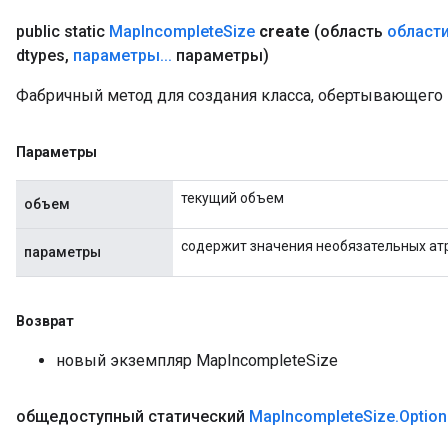
public static
Map
Incomplete
Size
create
(область
област
dtypes
,
параметры
.
.
.
параметры)
Фабричный метод для создания класса, обертывающего 
Параметры
текущий объем
объем
содержит значения необязательных ат
параметры
Возврат
новый экземпляр MapIncompleteSize
общедоступный статический
Map
Incomplete
Size
.
Option
ize