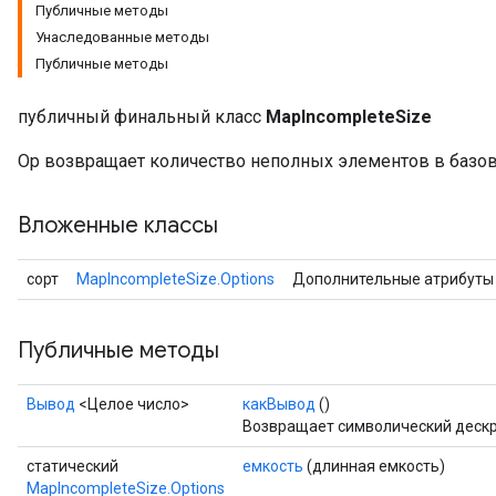
Публичные методы
Унаследованные методы
Публичные методы
публичный финальный класс
MapIncompleteSize
Op возвращает количество неполных элементов в базов
Вложенные классы
сорт
MapIncompleteSize.Options
Дополнительные атрибуты
Публичные методы
Вывод
<Целое число>
какВывод
()
Возвращает символический дескр
статический
емкость
(длинная емкость)
MapIncompleteSize.Options