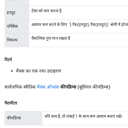
टेंसर को कम करना है.
इनपुट
आयाम कम करने के लिए. `[-रैंक(इनपुट), रैंक(इनपुट))` श्रेणी में हो
एक्सिस
वैकल्पिक गुण मान रखता है
विकल्प
ize
रिटर्न
मैक्स का एक नया उदाहरण
Requantize
ize
सार्वजनिक स्थैतिक
मैक्स
.
ऑप्शंस
कीपडिम्स
(बूलियन कीपडिम्स)
AndReluAndRequantize
u
uAndRequantize
पैरामीटर
यदि सत्य है, तो लंबाई 1 के साथ कम आयाम बनाए रखें।
कीपडिम्स
AndRelu