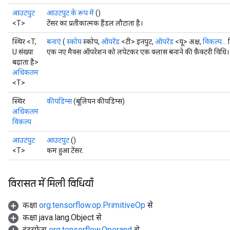
आउटपुट
आउटपुट के रूप में
()
<T>
टेंसर का प्रतीकात्मक हैंडल लौटाता है।
स्थिर <T,
बनाएं
(
स्कोप
स्कोप,
ऑपरेंड
<टी> इनपुट,
ऑपरेंड
<यू> अक्ष,
विकल्प...
व
U संख्या
एक नए मैक्स ऑपरेशन को लपेटकर एक क्लास बनाने की फ़ैक्टरी विधि।
बढ़ाता है>
अधिकतम
<T>
स्थिर
कीपडिम्स
(बूलियन कीपडिम्स)
अधिकतम
विकल्प
आउटपुट
आउटपुट
()
<T>
कम हुआ टेंसर.
विरासत में मिली विधियाँ
कक्षा
org.tensorflow.op.PrimitiveOp
से
कक्षा java.lang.Object से
इंटरफ़ेस
org.tensorflow.Operand
से