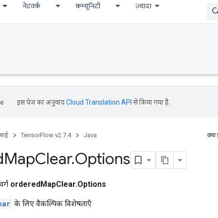
नेटवर्क
कम्यूनिटी
ज़्यादा
इस पेज का अनुवाद
Cloud Translation API
से किया गया है.
ीआई
TensorFlow v2.7.4
Java
क्या
d
Map
Clear
.
Options
वर्ग
orderedMapClear.Options
ear
के लिए वैकल्पिक विशेषताएँ