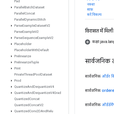
Pad
नक्शा
Parallel
Batch
Dataset
साफ़
Parallel
Concat
करें.विकल्प
Parallel
Dynamic
Stitch
Parse
Example
Dataset
V2
विरासत में मिली
Parse
Example
V2
Parse
Sequence
Example
V2
कक्षा java.la
Placeholder
Placeholder
With
Default
Prelinearize
सार्वजनिक 
Prelinearize
Tuple
Print
Private
Thread
Pool
Dataset
सार्वजनिक
ऑर्डर क
Prod
Quantize
And
Dequantize
V4
सार्वजनिक
order
Quantize
And
Dequantize
V4Grad
Quantized
Concat
सार्वजनिक
ऑर्डर्डम
Quantized
Concat
V2
Quantized
Conv2DAnd
Relu