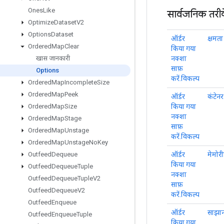
Ones
Like
सार्वजनिक तरी
Optimize
Dataset
V2
Options
Dataset
ऑर्डर
क्षमता
Ordered
Map
Clear
किया गया
नक्शा
खास जानकारी
साफ़
Options
करें.विकल्प
Ordered
Map
Incomplete
Size
Ordered
Map
Peek
ऑर्डर
कंटेनर
किया गया
Ordered
Map
Size
नक्शा
Ordered
Map
Stage
साफ़
Ordered
Map
Unstage
करें.विकल्प
Ordered
Map
Unstage
No
Key
ऑर्डर
मेमोर
Outfeed
Dequeue
किया गया
Outfeed
Dequeue
Tuple
नक्शा
Outfeed
Dequeue
Tuple
V2
साफ़
Outfeed
Dequeue
V2
करें.विकल्प
Outfeed
Enqueue
ऑर्डर
साझा
Outfeed
Enqueue
Tuple
किया गया