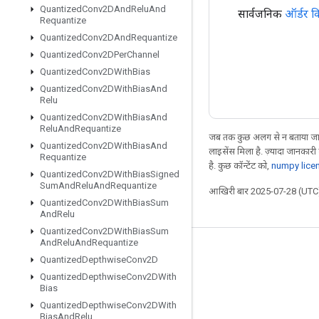
Quantized
Conv2DAnd
Relu
And
सार्वजनिक
ऑर्डर क
Requantize
Quantized
Conv2DAnd
Requantize
Quantized
Conv2DPer
Channel
Quantized
Conv2DWith
Bias
Quantized
Conv2DWith
Bias
And
Relu
Quantized
Conv2DWith
Bias
And
Relu
And
Requantize
जब तक कुछ अलग से न बताया जाए
Quantized
Conv2DWith
Bias
And
लाइसेंस मिला है. ज़्यादा जानकारी
Requantize
है. कुछ कॉन्टेंट को,
numpy lice
Quantized
Conv2DWith
Bias
Signed
Sum
And
Relu
And
Requantize
आखिरी बार 2025-07-28 (UTC)
Quantized
Conv2DWith
Bias
Sum
And
Relu
Quantized
Conv2DWith
Bias
Sum
And
Relu
And
Requantize
जुड़े रहें
Quantized
Depthwise
Conv2D
Quantized
Depthwise
Conv2DWith
ब्लॉग
Bias
फ़ोरम
Quantized
Depthwise
Conv2DWith
Bias
And
Relu