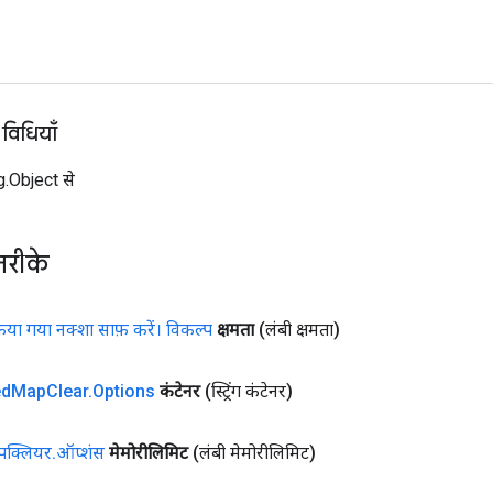
 विधियाँ
ng.Object से
तरीके
िया गया नक्शा साफ़ करें। विकल्प
क्षमता
(लंबी क्षमता)
ed
Map
Clear
.
Options
कंटेनर
(स्ट्रिंग कंटेनर)
ैपक्लियर
.
ऑप्शंस
मेमोरीलिमिट
(लंबी मेमोरीलिमिट)