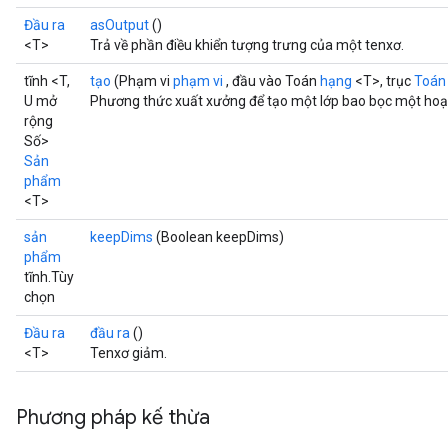
ize
Đầu ra
asOutput
()
<T>
Trả về phần điều khiển tượng trưng của một tenxơ.
Requantize
tĩnh <T,
tạo
(Phạm vi
phạm vi
, đầu vào Toán
hạng
<T>, trục
Toán
ize
U mở
Phương thức xuất xưởng để tạo một lớp bao bọc một hoạ
rộng
Số>
Sản
phẩm
<T>
sản
keepDims
(Boolean keepDims)
phẩm
tĩnh.Tùy
chọn
Đầu ra
đầu ra
()
<T>
Tenxơ giảm.
Phương pháp kế thừa