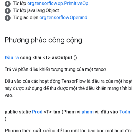
Từ lớp
org.tensorflow.op.PrimitiveOp
Từ lớp java.lang.Object
Từ giao diện
org.tensorflow.Operand
Phương pháp công cộng
Đầu ra
công khai <T>
as
Output
()
Trả về phần điều khiển tượng trưng của một tenxơ.
Đầu vào của các hoạt động TensorFlow là đầu ra của một ho
này được sử dụng để thu được một thẻ điều khiển mang tính bi
vào.
public static
Prod
<T>
tạo
(Phạm vi
phạm
vi
,
đầu vào
Toán
)
Phương thức xuất xưởng để tạo một lớp bao bọc một hoạt độ