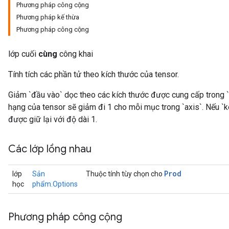
Phương pháp công cộng
Phương pháp kế thừa
Phương pháp công cộng
ize
lớp cuối
cùng
công khai
Tính tích các phần tử theo kích thước của tensor.
Giảm `đầu vào` dọc theo các kích thước được cung cấp trong `t
hạng của tensor sẽ giảm đi 1 cho mỗi mục trong `axis`. Nếu `
Requantize
được giữ lại với độ dài 1.
ize
AndReluAndRequantize
Các lớp lồng nhau
u
uAndRequantize
Prod
lớp
Sản
Thuộc tính tùy chọn cho
học
phẩm.Options
AndRelu
AndReluAndRequantize
Phương pháp công cộng