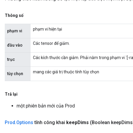
Thông số
phạm vi hiện tại
phạm vi
Các tensor để giảm.
đầu vào
Các kích thước cần giảm. Phải nằm trong phạm vi `[-ra
trục
mang các giá trị thuộc tính tùy chọn
tùy chọn
Trả lại
một phiên bản mới của Prod
Prod
.
Options
tĩnh công khai
keep
Dims
(Boolean keep
Dims