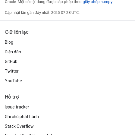
Oracle. Một số nội dung được cấp phép theo
giấy phép numpy
.
Cập nhật lần gần đây nhất: 2025-07-28 UTC.
rs
eters
Giữ liên lạc
ntumParameters
Blog
ters
Diễn đàn
ropParameters
s
GitHub
atorParameters
Twitter
ghtParameters
YouTube
meters
adParameters
rameters
Hỗ trợ
eters
Issue tracker
ientDescentParameters
Ghi chú phát hành
Stack Overflow