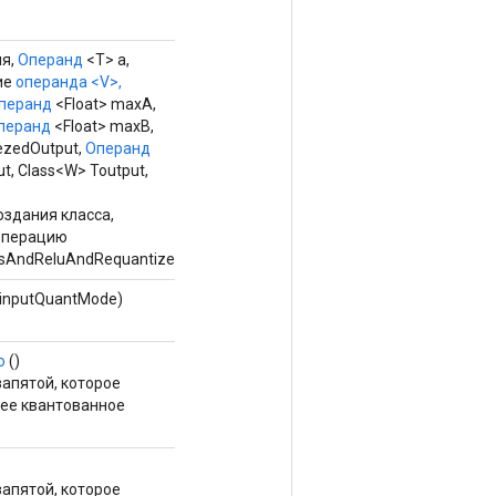
я,
Операнд
<T> a,
ие
операнда <V>,
перанд
<Float> maxA,
перанд
<Float> maxB,
eezedOutput,
Операнд
t, Class<W> Toutput,
здания класса,
операцию
sAndReluAndRequantize.
 inputQuantMode)
ю
()
апятой, которое
ее квантованное
апятой, которое