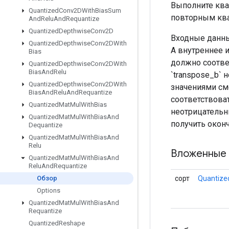
Выполните ква
Quantized
Conv2DWith
Bias
Sum
повторным ква
And
Relu
And
Requantize
Quantized
Depthwise
Conv2D
Входные данн
Quantized
Depthwise
Conv2DWith
А внутреннее и
Bias
должно соотве
Quantized
Depthwise
Conv2DWith
Bias
And
Relu
`transpose_b`
Quantized
Depthwise
Conv2DWith
значениями см
Bias
And
Relu
And
Requantize
соответствоват
Quantized
Mat
Mul
With
Bias
неотрицательн
Quantized
Mat
Mul
With
Bias
And
получить оконч
Dequantize
Quantized
Mat
Mul
With
Bias
And
Relu
Вложенные 
Quantized
Mat
Mul
With
Bias
And
Relu
And
Requantize
сорт
Quantize
Обзор
Options
Quantized
Mat
Mul
With
Bias
And
Requantize
Quantized
Reshape