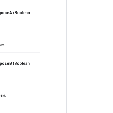
spose
A
(Boolean
ем.
spose
B
(Boolean
ием.