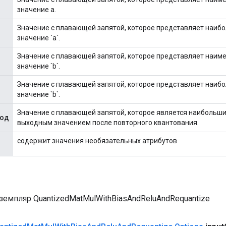
значение a.
Значение с плавающей запятой, которое представляет наиб
значение `a`.
Значение с плавающей запятой, которое представляет наим
значение `b`.
Значение с плавающей запятой, которое представляет наиб
значение `b`.
Значение с плавающей запятой, которое является наибольш
ход
выходным значением после повторного квантования.
содержит значения необязательных атрибутов
земпляр QuantizedMatMulWithBiasAndReluAndRequantize