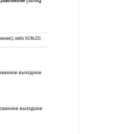
Quant
Mode
(String
анию), либо SCALED.
тованное выходное
тованное выходное