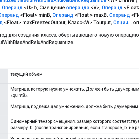
antized
Mat
Mul
With
Bias
And
Relu
And
Requantize
<W>
create
(
,
Операнд
<U> b
,
Смещение
операнда
<V>
,
Операнд
<Float
Операнд
<Float> min
B
,
Операнд
<Float > max
B
,
Операнд
<Fl
д
<Float> max
Freezed
Output
,
Класс<W> Toutput
,
Опции
.
.
.
оп
од для создания класса, обертывающего новую операцию
lWithBiasAndReluAndRequantize.
текущий объем
Матрица, которую нужно умножить. Должен быть двумерным
«quint8».
Матрица, подлежащая умножению, должна быть двумерным те
Одномерный тензор смещения, размер которого соответству
размеру `b` (после транспонирования, если `transpose_b` не р
Значение с плавающей запятой, которое представляет наим