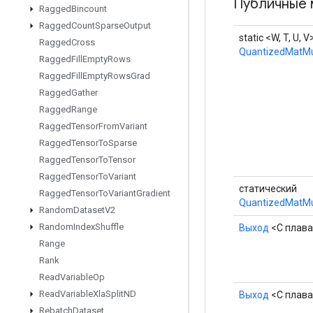
Публичные 
Ragged
Bincount
Ragged
Count
Sparse
Output
static <W, T, U, V
Ragged
Cross
QuantizedMatMu
Ragged
Fill
Empty
Rows
Ragged
Fill
Empty
Rows
Grad
Ragged
Gather
Ragged
Range
Ragged
Tensor
From
Variant
Ragged
Tensor
To
Sparse
Ragged
Tensor
To
Tensor
Ragged
Tensor
To
Variant
статический
Ragged
Tensor
To
Variant
Gradient
QuantizedMatMu
Random
Dataset
V2
Random
Index
Shuffle
Выход
<С плав
Range
Rank
Read
Variable
Op
Read
Variable
Xla
Split
ND
Выход
<С плав
Rebatch
Dataset