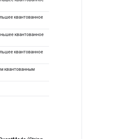
ольшее квантованное
еньшее квантованное
ольшее квантованное
им квантованным