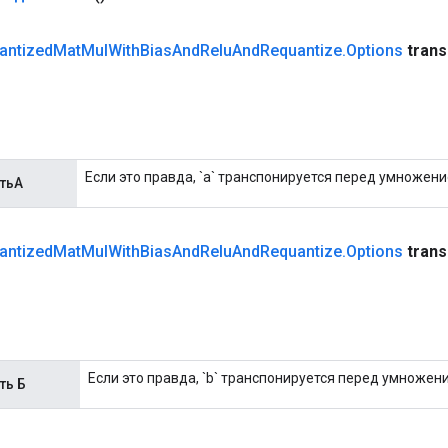
antized
Mat
Mul
With
Bias
And
Relu
And
Requantize
.
Options
tran
Если это правда, `a` транспонируется перед умножени
тьА
antized
Mat
Mul
With
Bias
And
Relu
And
Requantize
.
Options
tran
Если это правда, `b` транспонируется перед умножен
ть Б