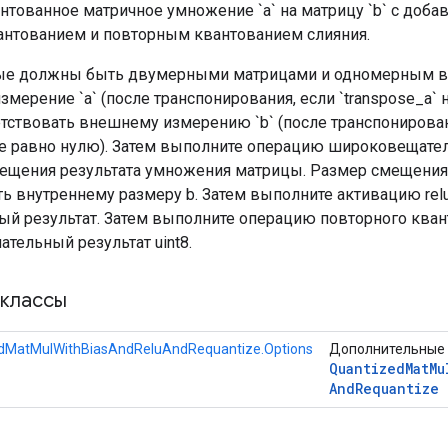
нтованное матричное умножение `a` на матрицу `b` с доб
нтованием и повторным квантованием слияния.
ые должны быть двумерными матрицами и одномерным в
змерение `a` (после транспонирования, если `transpose_a` 
тствовать внешнему измерению `b` (после транспонирован
 не равно нулю). Затем выполните операцию широковещате
ещения результата умножения матрицы. Размер смещени
ь внутреннему размеру b. Затем выполните активацию relu
ый результат. Затем выполните операцию повторного кван
ательный результат uint8.
классы
dMatMulWithBiasAndReluAndRequantize.Options
Дополнительные 
Quantized
Mat
Mu
And
Requantize