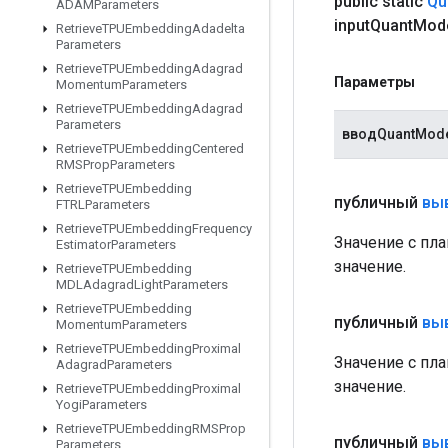
public static
Qu
ADAMParameters
input
Quant
Mod
Retrieve
TPUEmbedding
Adadelta
Parameters
Retrieve
TPUEmbedding
Adagrad
Параметры
Momentum
Parameters
Retrieve
TPUEmbedding
Adagrad
Parameters
вводQuantMod
Retrieve
TPUEmbedding
Centered
RMSProp
Parameters
Retrieve
TPUEmbedding
публичный
вы
FTRLParameters
Retrieve
TPUEmbedding
Frequency
Значение с пл
Estimator
Parameters
значение.
Retrieve
TPUEmbedding
MDLAdagrad
Light
Parameters
Retrieve
TPUEmbedding
публичный
вы
Momentum
Parameters
Retrieve
TPUEmbedding
Proximal
Значение с пл
Adagrad
Parameters
значение.
Retrieve
TPUEmbedding
Proximal
Yogi
Parameters
Retrieve
TPUEmbedding
RMSProp
публичный
вы
Parameters