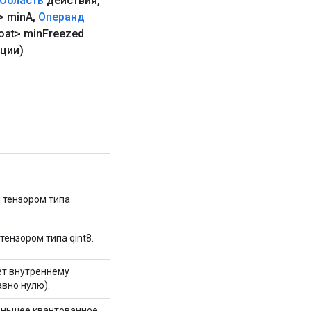
Область
действия
,
> min
A
,
Операнд
oat> min
Freezed
ции)
 тензором типа
нзором типа qint8.
ет внутреннему
авно нулю).
еньшее квантованное