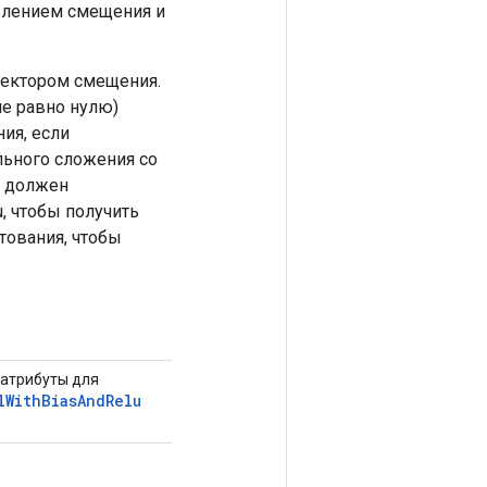
авлением смещения и
ектором смещения.
не равно нулю)
ия, если
льного сложения со
я должен
, чтобы получить
тования, чтобы
атрибуты для
l
With
Bias
And
Relu