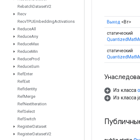
Rebatch
Dataset
V2
Recv
Recv
TPUEmbedding
Activations
Выход
<Вт>
Reduce
All
статический
Reduce
Any
QuantizedMatMu
Reduce
Max
статический
Reduce
Min
QuantizedMatMu
Reduce
Prod
Reduce
Sum
Ref
Enter
Унаследова
Ref
Exit
Ref
Identity
Из класса
o
Ref
Merge
Из класса ja
Ref
Next
Iteration
Ref
Select
Ref
Switch
Публичны
Register
Dataset
Register
Dataset
V2