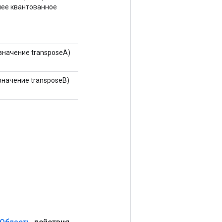
ее квантованное
значение transposeA)
значение transposeB)