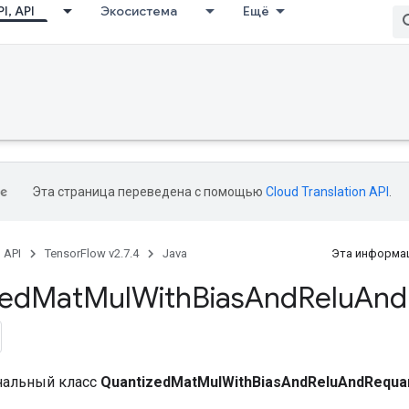
I, API
Экосистема
Ещё
Эта страница переведена с помощью
Cloud Translation API
.
, API
TensorFlow v2.7.4
Java
Эта информац
zed
Mat
Mul
With
Bias
And
Relu
And
нальный класс
QuantizedMatMulWithBiasAndReluAndRequa