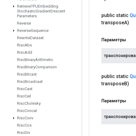
Retrieve
TPUEmbedding
Stochastic
Gradient
Descent
public static
Qu
Parameters
transpose
A)
Reverse
Reverse
Sequence
Rewrite
Dataset
Параметры
Risc
Abs
Risc
Add
транспонирова
Risc
Binary
Arithmetic
Risc
Binary
Comparison
Risc
Bitcast
public static
Qu
Risc
Broadcast
transpose
B)
Risc
Cast
Risc
Ceil
Параметры
Risc
Cholesky
Risc
Concat
транспонирова
Risc
Conv
Risc
Cos
Risc
Div