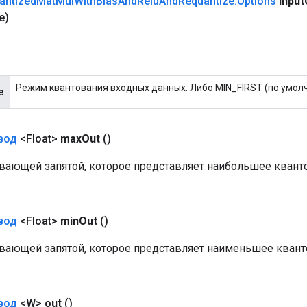
antized
Mat
Mul
With
Bias
And
Relu
And
Requantize
.
Options
input
e)
Режим квантования входных данных. Либо MIN_FIRST (по умолч
e
вод
<Float>
max
Out
()
авающей запятой, которое представляет наибольшее кван
вод
<Float>
min
Out
()
авающей запятой, которое представляет наименьшее кван
вод
<W>
out
()