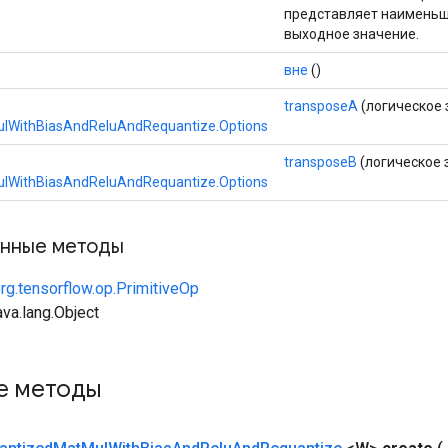
представляет наименьш
выходное значение.
вне
()
transposeA
(логическое 
lWithBiasAndReluAndRequantize.Options
transposeB
(логическое 
lWithBiasAndReluAndRequantize.Options
нные методы
rg.tensorflow.op.PrimitiveOp
va.lang.Object
е методы