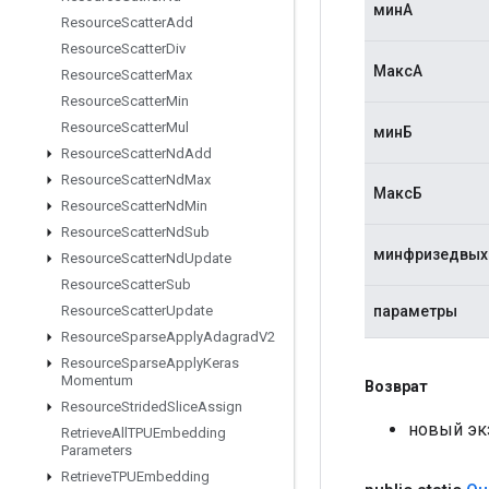
минА
Resource
Scatter
Add
Resource
Scatter
Div
МаксА
Resource
Scatter
Max
Resource
Scatter
Min
Resource
Scatter
Mul
минБ
Resource
Scatter
Nd
Add
Resource
Scatter
Nd
Max
МаксБ
Resource
Scatter
Nd
Min
Resource
Scatter
Nd
Sub
минфризедвы
Resource
Scatter
Nd
Update
Resource
Scatter
Sub
параметры
Resource
Scatter
Update
Resource
Sparse
Apply
Adagrad
V2
Resource
Sparse
Apply
Keras
Momentum
Возврат
Resource
Strided
Slice
Assign
новый эк
Retrieve
All
TPUEmbedding
Parameters
Retrieve
TPUEmbedding