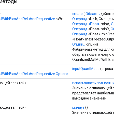
методы
>
create
(
Область
действи
lWithBiasAndReluAndRequantize
<W>
Операнд
<U> b, Смещен
Операнд
<Float>
minA,
О
Операнд
<Float> minB,
О
Операнд
<Float > minFr
<Float> maxFreezedOutpu
Опции...
опции)
Фабричный метод для со
обертывающего новую 
QuantizedMatMulWithBia
inputQuantMode
(строка
lWithBiasAndReluAndRequantize.Options
ающей запятой>
использовать полность
Значение с плавающей з
представляет наибольш
выходное значение.
ающей запятой>
минаут
()
Значение с плавающей з