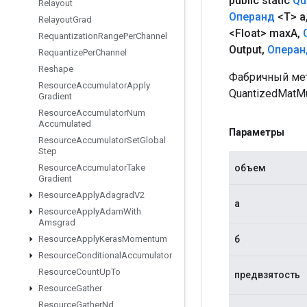
public static
Qu
Relayout
Операнд
<T> a
Relayout
Grad
<Float> max
A
,
Requantization
Range
Per
Channel
Output
,
Операн
Requantize
Per
Channel
Reshape
Фабричный мет
Resource
Accumulator
Apply
QuantizedMatMu
Gradient
Resource
Accumulator
Num
Accumulated
Параметры
Resource
Accumulator
Set
Global
Step
объем
Resource
Accumulator
Take
Gradient
Resource
Apply
Adagrad
V2
а
Resource
Apply
Adam
With
Amsgrad
б
Resource
Apply
Keras
Momentum
Resource
Conditional
Accumulator
Resource
Count
Up
To
предвзятость
Resource
Gather
Resource
Gather
Nd