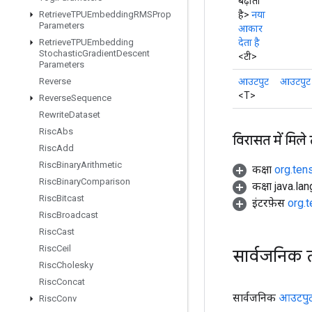
बढ़ाता
है>
नया
Retrieve
TPUEmbedding
RMSProp
Parameters
आकार
देता है
Retrieve
TPUEmbedding
Stochastic
Gradient
Descent
<टी>
Parameters
आउटपुट
आउटपुट
Reverse
<T>
Reverse
Sequence
Rewrite
Dataset
Risc
Abs
विरासत में मिले
Risc
Add
Risc
Binary
Arithmetic
कक्षा
org.ten
Risc
Binary
Comparison
कक्षा java.la
Risc
Bitcast
इंटरफ़ेस
org.
Risc
Broadcast
Risc
Cast
Risc
Ceil
सार्वजनिक 
Risc
Cholesky
Risc
Concat
सार्वजनिक
आउटपु
Risc
Conv