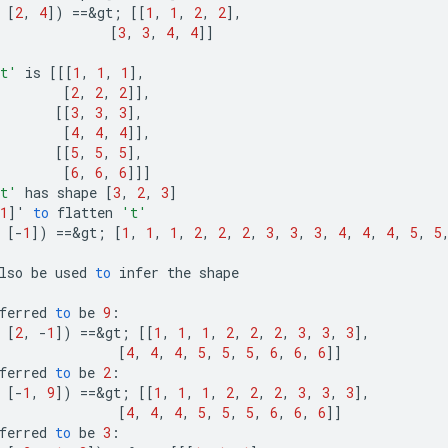
[
2
,
4
]
)
==
&
gt
;
[[
1
,
1
,
2
,
2
]
,
[
3
,
3
,
4
,
4
]]
t'
is
[[[
1
,
1
,
1
]
,
[
2
,
2
,
2
]]
,
[[
3
,
3
,
3
]
,
[
4
,
4
,
4
]]
,
[[
5
,
5
,
5
]
,
[
6
,
6
,
6
]]]
t'
has
shape
[
3
,
2
,
3
]
1
]
'
to
flatten
't'
[-
1
]
)
==
&
gt
;
[
1
,
1
,
1
,
2
,
2
,
2
,
3
,
3
,
3
,
4
,
4
,
4
,
5
,
5
lso
be
used
to
infer
the
shape
ferred
to
be
9
:
[
2
,
-
1
]
)
==
&
gt
;
[[
1
,
1
,
1
,
2
,
2
,
2
,
3
,
3
,
3
]
,
[
4
,
4
,
4
,
5
,
5
,
5
,
6
,
6
,
6
]]
ferred
to
be
2
:
[-
1
,
9
]
)
==
&
gt
;
[[
1
,
1
,
1
,
2
,
2
,
2
,
3
,
3
,
3
]
,
[
4
,
4
,
4
,
5
,
5
,
5
,
6
,
6
,
6
]]
ferred
to
be
3
: