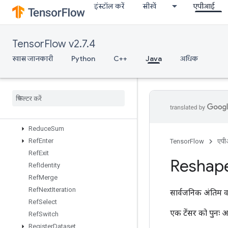
इंस्टॉल करें
सीखें
एपीआई
ReadVariableXlaSplitND
RebatchDataset
RebatchDatasetV2
TensorFlow v2.7.4
Recv
RecvTPUEmbeddingActivations
खास जानकारी
Python
C++
Java
अधिक
ReduceAll
Reduce
Any
Reduce
Max
Reduce
Min
Reduce
Prod
Reduce
Sum
Ref
Enter
TensorFlow
एप
Ref
Exit
Reshap
Ref
Identity
Ref
Merge
Ref
Next
Iteration
सार्वजनिक अंतिम व
Ref
Select
एक टेंसर को पुनः आ
Ref
Switch
Register
Dataset