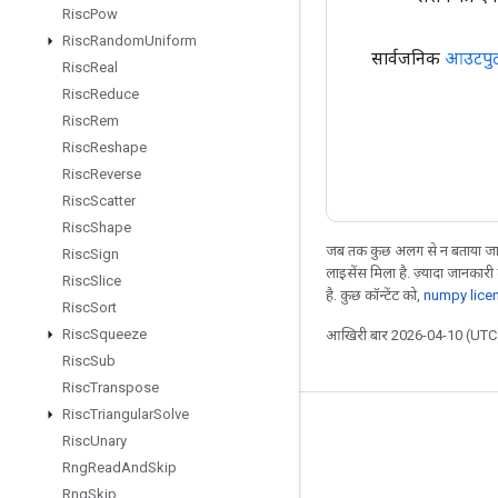
Risc
Pow
Risc
Random
Uniform
सार्वजनिक
आउटपु
Risc
Real
Risc
Reduce
Risc
Rem
Risc
Reshape
Risc
Reverse
Risc
Scatter
Risc
Shape
जब तक कुछ अलग से न बताया जाए
Risc
Sign
लाइसेंस मिला है. ज़्यादा जानकारी
Risc
Slice
है. कुछ कॉन्टेंट को,
numpy lice
Risc
Sort
Risc
Squeeze
आखिरी बार 2026-04-10 (UTC)
Risc
Sub
Risc
Transpose
Risc
Triangular
Solve
जुड़े रहें
Risc
Unary
Rng
Read
And
Skip
ब्लॉग
Rng
Skip