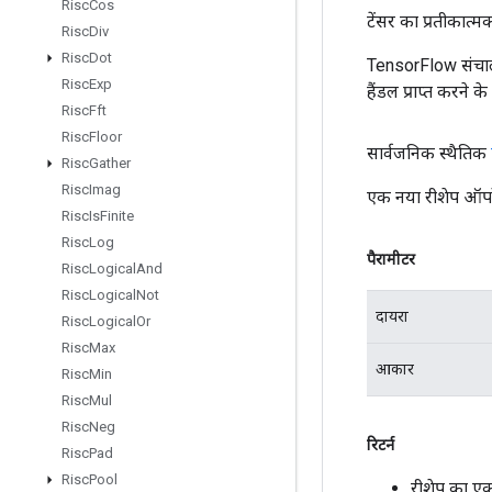
Risc
Cos
टेंसर का प्रतीकात्म
Risc
Div
Risc
Dot
TensorFlow संचाल
Risc
Exp
हैंडल प्राप्त करने 
Risc
Fft
Risc
Floor
सार्वजनिक स्थैतिक
Risc
Gather
Risc
Imag
एक नया रीशेप ऑपर
Risc
Is
Finite
Risc
Log
पैरामीटर
Risc
Logical
And
Risc
Logical
Not
दायरा
Risc
Logical
Or
Risc
Max
आकार
Risc
Min
Risc
Mul
Risc
Neg
रिटर्न
Risc
Pad
Risc
Pool
रीशेप का ए