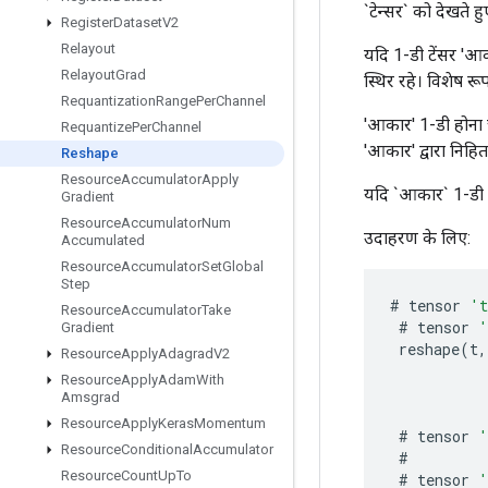
`टेन्सर` को देखते
Register
Dataset
V2
Relayout
यदि 1-डी टेंसर '
Relayout
Grad
स्थिर रहे। विशेष 
Requantization
Range
Per
Channel
'आकार' 1-डी होना च
Requantize
Per
Channel
'आकार' द्वारा निहित 
Reshape
Resource
Accumulator
Apply
यदि `आकार` 1-डी नह
Gradient
Resource
Accumulator
Num
उदाहरण के लिए:
Accumulated
Resource
Accumulator
Set
Global
Step
#
tensor
'
Resource
Accumulator
Take
#
tensor
'
Gradient
reshape
(
t
,
Resource
Apply
Adagrad
V2
Resource
Apply
Adam
With
Amsgrad
Resource
Apply
Keras
Momentum
#
tensor
'
Resource
Conditional
Accumulator
#
Resource
Count
Up
To
#
tensor
'