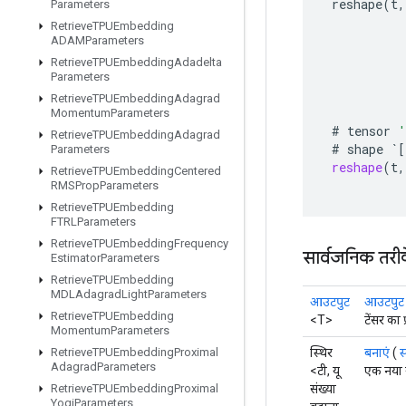
reshape
(
t
,
Parameters
Retrieve
TPUEmbedding
ADAMParameters
Retrieve
TPUEmbedding
Adadelta
Parameters
Retrieve
TPUEmbedding
Adagrad
Momentum
Parameters
#
tensor
'
Retrieve
TPUEmbedding
Adagrad
#
shape
`
[
Parameters
reshape
(
t
,
Retrieve
TPUEmbedding
Centered
RMSProp
Parameters
Retrieve
TPUEmbedding
FTRLParameters
Retrieve
TPUEmbedding
Frequency
सार्वजनिक तरी
Estimator
Parameters
Retrieve
TPUEmbedding
MDLAdagrad
Light
Parameters
आउटपुट
आउटपुट क
Retrieve
TPUEmbedding
<T>
टेंसर का 
Momentum
Parameters
स्थिर
बनाएं
(
स
Retrieve
TPUEmbedding
Proximal
Adagrad
Parameters
<टी, यू
एक नया 
संख्या
Retrieve
TPUEmbedding
Proximal
Yogi
Parameters