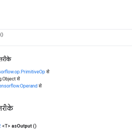
()
 तरीके
sorflow.op.PrimitiveOp
से
ng.Object से
tensorflow.Operand
से
तरीके
ट
<T>
as
Output
()