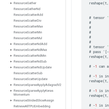
reshape
(
t
,
Resource
Gather
Resource
Gather
Nd
Resource
Scatter
Add
#
tensor
'
Resource
Scatter
Div
#
Resource
Scatter
Max
#
#
Resource
Scatter
Min
#
Resource
Scatter
Mul
#
Resource
Scatter
Nd
Add
#
tensor
'
Resource
Scatter
Nd
Max
#
pass
'
[-
Resource
Scatter
Nd
Min
reshape
(
t
,
Resource
Scatter
Nd
Sub
#
-
1
can
a
Resource
Scatter
Nd
Update
Resource
Scatter
Sub
#
-
1
is
in
Resource
Scatter
Update
reshape
(
t
,
Resource
Sparse
Apply
Adagrad
V2
#
-
1
is
in
Resource
Sparse
Apply
Keras
Momentum
reshape
(
t
,
Resource
Strided
Slice
Assign
#
-
1
is
in
Retrieve
All
TPUEmbedding