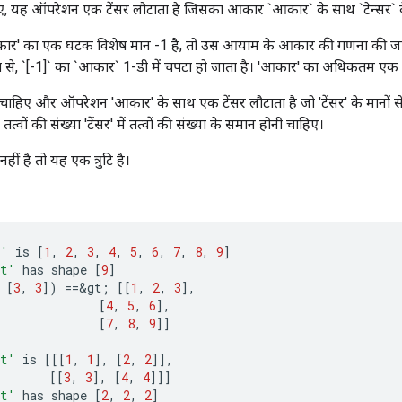
 हुए, यह ऑपरेशन एक टेंसर लौटाता है जिसका आकार `आकार` के साथ `टेन्सर` 
आकार' का एक घटक विशेष मान -1 है, तो उस आयाम के आकार की गणना की ज
रूप से, `[-1]` का `आकार` 1-डी में चपटा हो जाता है। 'आकार' का अधिकतम एक
ाहिए और ऑपरेशन 'आकार' के साथ एक टेंसर लौटाता है जो 'टेंसर' के मानों से भ
तत्वों की संख्या 'टेंसर' में तत्वों की संख्या के समान होनी चाहिए।
ीं है तो यह एक त्रुटि है।
t'
is
[
1
,
2
,
3
,
4
,
5
,
6
,
7
,
8
,
9
]
t'
has
shape
[
9
]
[
3
,
3
]
)
==
&
gt
;
[[
1
,
2
,
3
]
,
[
4
,
5
,
6
]
,
[
7
,
8
,
9
]]
t'
is
[[[
1
,
1
]
,
[
2
,
2
]]
,
[[
3
,
3
]
,
[
4
,
4
]]]
t'
has
shape
[
2
,
2
,
2
]