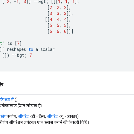
[
2
,
-
1
,
3
]
)
==
&
gt
;
[[[
1
,
1
,
1
]
,
[
2
,
2
,
2
]
,
[
3
,
3
,
3
]]
,
[[
4
,
4
,
4
]
,
[
5
,
5
,
5
]
,
[
6
,
6
,
6
]]]
t'
is
[
7
]
]
`
reshapes
to
a
scalar
[]
)
==
&
gt
;
7
के
े रूप में
()
प्रतीकात्मक हैंडल लौटाता है।
्कोप
स्कोप,
ऑपरेंड
<टी> टेंसर,
ऑपरेंड
<यू> आकार)
रीशेप ऑपरेशन लपेटकर एक क्लास बनाने की फ़ैक्टरी विधि।