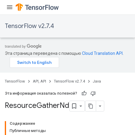
TensorFlow v2.7.4
Эта страница переведена с помощью
Cloud Translation API
.
TensorFlow
API, API
TensorFlow v2.7.4
Java
Эта информация оказалась полезной?
Resource
Gather
Nd
Содержание
Публичные методы