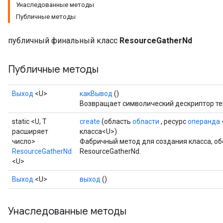
Унаследованные методы
Публичные методы
публичный финальный класс
ResourceGatherNd
Публичные методы
Выход
<U>
какВывод
()
Возвращает символический дескриптор те
static <U, T
create
(область
области
, ресурс
операнда
расширяет
класса<U>)
число>
Фабричный метод для создания класса, 
ResourceGatherNd
ResourceGatherNd.
<U>
m
Выход
<U>
выход
()
Унаследованные методы
rs
eters