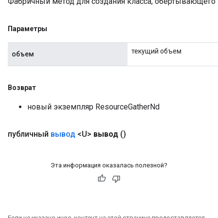
Фабричный метод для создания класса, обертывающего 
Параметры
текущий объем
объем
Возврат
новый экземпляр ResourceGatherNd
публичный
вывод
<U>
вывод
()
Эта информация оказалась полезной?
Если не указано иное, контент на этой странице предоставляется