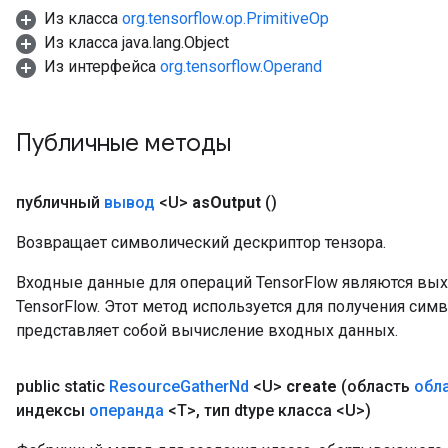
Из класса
org.tensorflow.op.PrimitiveOp
ntumParameters
Из класса java.lang.Object
ters
Из интерфейса
org.tensorflow.Operand
ropParameters
s
atorParameters
Публичные методы
ghtParameters
meters
adParameters
публичный
вывод
<U>
as
Output
()
rameters
eters
Возвращает символический дескриптор тензора.
ientDescentParameters
Входные данные для операций TensorFlow являются вы
TensorFlow. Этот метод используется для получения сим
представляет собой вычисление входных данных.
public static
Resource
Gather
Nd
<U>
create
(область
обл
индексы
операнда
<T>
,
тип dtype класса <U>)