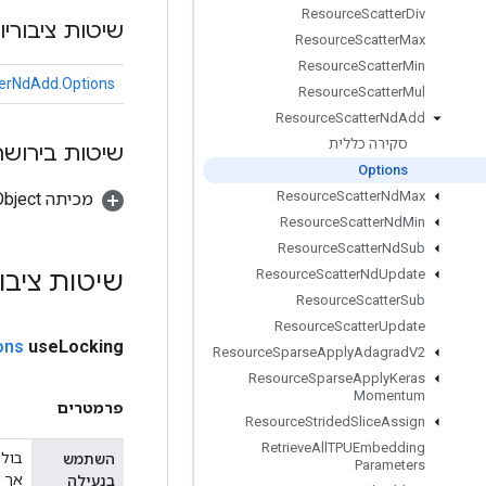
Resource
Scatter
Div
שיטות ציבוריו
Resource
Scatter
Max
Resource
Scatter
Min
erNdAdd.Options
Resource
Scatter
Mul
Resource
Scatter
Nd
Add
סקירה כללית
שיטות בירושה
Options
Resource
Scatter
Nd
Max
מכיתה java.lang.Object
Resource
Scatter
Nd
Min
Resource
Scatter
Nd
Sub
שיטות ציבו
Resource
Scatter
Nd
Update
Resource
Scatter
Sub
Resource
Scatter
Update
ons
use
Locking
Resource
Sparse
Apply
Adagrad
V2
Resource
Sparse
Apply
Keras
Momentum
פרמטרים
Resource
Strided
Slice
Assign
Retrieve
All
TPUEmbedding
השתמש
Parameters
אך ע
בנעילה