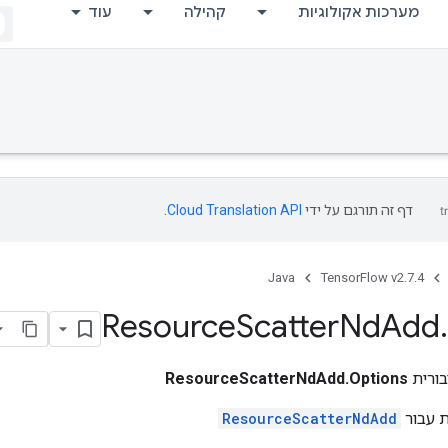
מערכות אקולוגיות
קהילה
עוד
דף זה תורגם על ידי
Cloud Translation API
.
Java
TensorFlow v2.7.4
Resource
Scatter
Nd
Add
.
ורית
ResourceScatterNdAdd.Options
ת עבור
ResourceScatterNdAdd