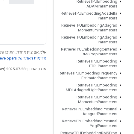
Retrieve
TPUEmbedding
ADAMParameters
Retrieve
TPUEmbedding
Adadelta
Parameters
Retrieve
TPUEmbedding
Adagrad
Momentum
Parameters
Retrieve
TPUEmbedding
Adagrad
Parameters
Retrieve
TPUEmbedding
Centered
אלא אם צוין אחרת, התוכן של 
RMSProp
Parameters
מדיניות האתר של Google Developers‏
Retrieve
TPUEmbedding
FTRLParameters
עדכון אחרון: 2025-07-28 (שעון UTC).
Retrieve
TPUEmbedding
Frequency
Estimator
Parameters
Retrieve
TPUEmbedding
MDLAdagrad
Light
Parameters
לא להתנתק
Retrieve
TPUEmbedding
Momentum
Parameters
בלוג
Retrieve
TPUEmbedding
Proximal
Adagrad
Parameters
פורום
Retrieve
TPUEmbedding
Proximal
GitHub
Yogi
Parameters
Retrieve
TPUEmbedding
RMSProp