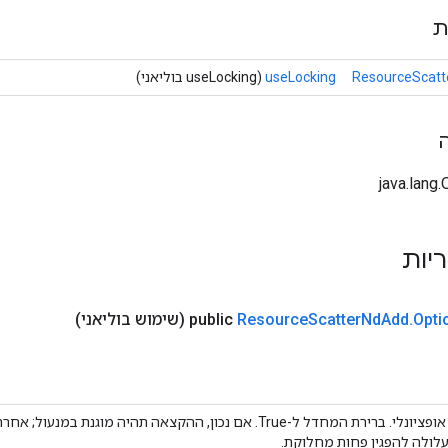
ת
ResourceScatt
useLocking
(useLocking בוליאני)
ריות
Opti
.
Add
Nd
Scatter
Resource
public
(שימוש בוליאני)
בול אופציונלי. ברירת המחדל ל-True. אם נכון, ההקצאה תהיה מוגנת 
לולה להפגין פחות מחלוקת.