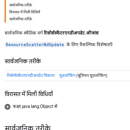
सार्वजनिक तरीके
विरासत में मिली विधियाँ
सार्वजनिक तरीके
m
सार्वजनिक स्थैतिक वर्ग
रिसोर्सस्कैटरएनडीअपडेट.ऑप्शंस
ResourceScatterNdUpdate
के लिए वैकल्पिक विशेषताएँ
rs
सार्वजनिक तरीके
eters
ntumParameters
ters
रिसोर्सस्कैटरएनडीअपडेट.विकल्प
यूज़लॉकिंग
(बूलियन यूज़लॉकिंग)
ropParameters
s
विरासत में मिली विधियाँ
atorParameters
ghtParameters
कक्षा java.lang.Object से
meters
adParameters
rameters
सार्वजनिक तरीके
eters