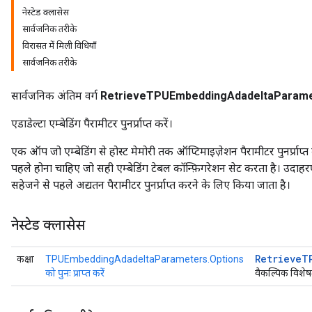
नेस्टेड क्लासेस
सार्वजनिक तरीके
ntumParameters
विरासत में मिली विधियाँ
ters
सार्वजनिक तरीके
ropParameters
s
सार्वजनिक अंतिम वर्ग
RetrieveTPUEmbeddingAdadeltaParam
atorParameters
ghtParameters
एडाडेल्टा एम्बेडिंग पैरामीटर पुनर्प्राप्त करें।
meters
adParameters
एक ऑप जो एम्बेडिंग से होस्ट मेमोरी तक ऑप्टिमाइज़ेशन पैरामीटर पुनर्प्राप्
rameters
पहले होना चाहिए जो सही एम्बेडिंग टेबल कॉन्फ़िगरेशन सेट करता है। उद
eters
सहेजने से पहले अद्यतन पैरामीटर पुनर्प्राप्त करने के लिए किया जाता है।
ientDescentParameters
नेस्टेड क्लासेस
Retrieve
T
कक्षा
TPUEmbeddingAdadeltaParameters.Options
को पुनः प्राप्त करें
वैकल्पिक विशेष