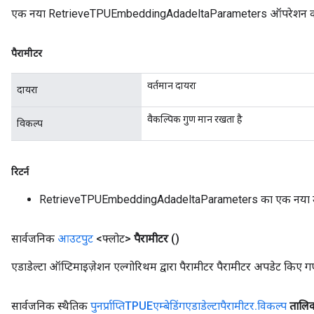
एक नया RetrieveTPUEmbeddingAdadeltaParameters ऑपरेशन को लप
पैरामीटर
वर्तमान दायरा
दायरा
वैकल्पिक गुण मान रखता है
विकल्प
रिटर्न
RetrieveTPUEmbeddingAdadeltaParameters का एक नया 
सार्वजनिक
आउटपुट
<फ्लोट>
पैरामीटर
()
एडाडेल्टा ऑप्टिमाइज़ेशन एल्गोरिथम द्वारा पैरामीटर पैरामीटर अपडेट किए ग
सार्वजनिक स्थैतिक
पुनर्प्राप्तिTPUEएम्बेडिंगएडाडेल्टापैरामीटर
.
विकल्प
तालि