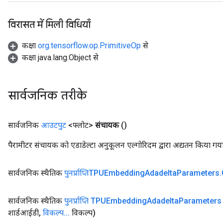
विरासत में मिली विधियाँ
कक्षा
org.tensorflow.op.PrimitiveOp
से
कक्षा java.lang.Object से
सार्वजनिक तरीके
सार्वजनिक
आउटपुट
<फ्लोट>
संचायक
()
पैरामीटर संचायक को एडाडेल्टा अनुकूलन एल्गोरिदम द्वारा अद्यतन किया गय
सार्वजनिक स्थैतिक
पुनर्प्राप्तिTPUEmbedding
Adadelta
Parameters
.
सार्वजनिक स्थैतिक
पुनर्प्राप्ति TPUEmbedding
Adadelta
Parameters
शार्डआईडी
,
विकल्प
.
.
.
विकल्प)