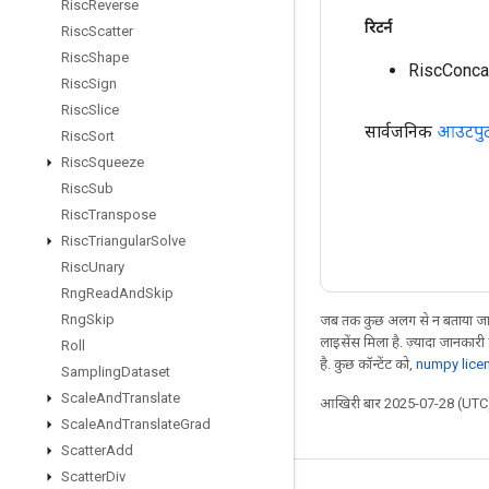
Risc
Reverse
रिटर्न
Risc
Scatter
Risc
Shape
RiscConca
Risc
Sign
Risc
Slice
सार्वजनिक
आउटपु
Risc
Sort
Risc
Squeeze
Risc
Sub
Risc
Transpose
Risc
Triangular
Solve
Risc
Unary
Rng
Read
And
Skip
Rng
Skip
जब तक कुछ अलग से न बताया जाए
लाइसेंस मिला है. ज़्यादा जानकारी
Roll
है. कुछ कॉन्टेंट को,
numpy lice
Sampling
Dataset
Scale
And
Translate
आखिरी बार 2025-07-28 (UTC)
Scale
And
Translate
Grad
Scatter
Add
Scatter
Div