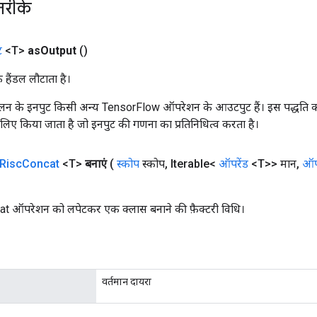
तरीके
ट
<T>
as
Output
()
क हैंडल लौटाता है।
न के इनपुट किसी अन्य TensorFlow ऑपरेशन के आउटपुट हैं। इस पद्धति क
के लिए किया जाता है जो इनपुट की गणना का प्रतिनिधित्व करता है।
Risc
Concat
<T>
बनाएं
(
स्कोप
स्कोप
,
Iterable<
ऑपरेंड
<T>> मान
,
ऑपर
 ऑपरेशन को लपेटकर एक क्लास बनाने की फ़ैक्टरी विधि।
वर्तमान दायरा