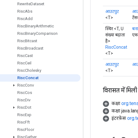
Rewrite
Dataset
आउटपुट
आउट
Risc
Abs
<T>
टें
Risc
Add
Risc
Binary
Arithmetic
स्थिर <T, U
बना
Risc
Binary
Comparison
संख्या बढ़ाता
एक 
है>
Risc
Bitcast
RiscConcat
Risc
Broadcast
<T>
Risc
Cast
Risc
Ceil
आउटपुट
आउ
<T>
Risc
Cholesky
Risc
Concat
Risc
Conv
विरासत में मिली
Risc
Cos
Risc
Div
कक्षा
org.ten
Risc
Dot
कक्षा java.la
Risc
Exp
इंटरफ़ेस
org.
Risc
Fft
Risc
Floor
Risc
Gather