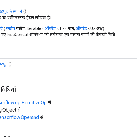
पुट के रूप में
()
सर का प्रतीकात्मक हैंडल लौटाता है।
एं
(
स्कोप
स्कोप, Iterable<
ऑपरेंड
<T>> मान,
ऑपरेंड
<U> अक्ष)
नए RiscConcat ऑपरेशन को लपेटकर एक क्लास बनाने की फ़ैक्टरी विधि।
टपुट
()
 विधियाँ
sorflow.op.PrimitiveOp
से
ng.Object से
tensorflow.Operand
से