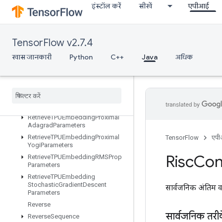
इंस्टॉल करें
सीखें
एपीआई
RetrieveTPUEmbeddingAdadeltaParameters
RetrieveTPUEmbeddingAdagradMomentumParameters
RetrieveTPUEmbeddingAdagradParameters
TensorFlow v2.7.4
RetrieveTPUEmbeddingCenteredRMSPropParameters
RetrieveTPUEmbeddingFTRLParameters
खास जानकारी
Python
C++
Java
अधिक
RetrieveTPUEmbeddingFrequencyEstimatorParameters
Retrieve
TPUEmbedding
MDLAdagrad
Light
Parameters
Retrieve
TPUEmbedding
Momentum
Parameters
Retrieve
TPUEmbedding
Proximal
Adagrad
Parameters
Retrieve
TPUEmbedding
Proximal
TensorFlow
एप
Yogi
Parameters
Risc
Con
Retrieve
TPUEmbedding
RMSProp
Parameters
Retrieve
TPUEmbedding
Stochastic
Gradient
Descent
सार्वजनिक अंतिम व
Parameters
Reverse
सार्वजनिक तरी
Reverse
Sequence