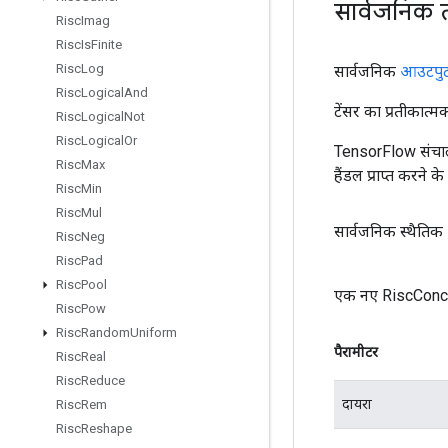
सार्वजनिक 
Risc
Imag
Risc
Is
Finite
Risc
Log
सार्वजनिक
आउटपु
Risc
Logical
And
टेंसर का प्रतीकात्म
Risc
Logical
Not
Risc
Logical
Or
TensorFlow संचाल
Risc
Max
हैंडल प्राप्त करने 
Risc
Min
Risc
Mul
सार्वजनिक स्थैतिक
Risc
Neg
Risc
Pad
Risc
Pool
एक नए RiscConcat
Risc
Pow
Risc
Random
Uniform
पैरामीटर
Risc
Real
Risc
Reduce
दायरा
Risc
Rem
Risc
Reshape