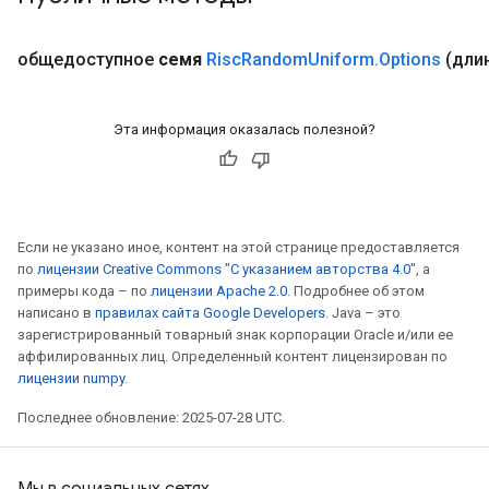
общедоступное
семя
Risc
Random
Uniform
.
Options
(дли
Эта информация оказалась полезной?
Если не указано иное, контент на этой странице предоставляется
по
лицензии Creative Commons "С указанием авторства 4.0"
, а
примеры кода – по
лицензии Apache 2.0
. Подробнее об этом
написано в
правилах сайта Google Developers
. Java – это
зарегистрированный товарный знак корпорации Oracle и/или ее
аффилированных лиц. Определенный контент лицензирован по
лицензии numpy
.
Последнее обновление: 2025-07-28 UTC.