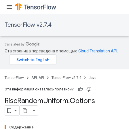
TensorFlow v2.7.4
Эта страница переведена с помощью
Cloud Translation API
.
TensorFlow
API, API
TensorFlow v2.7.4
Java
Эта информация оказалась полезной?
Risc
Random
Uniform
.
Options
Содержание