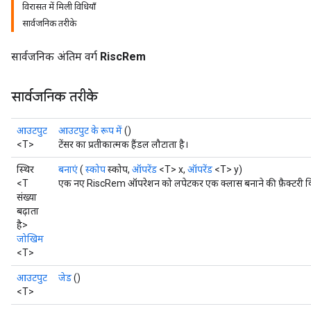
विरासत में मिली विधियाँ
सार्वजनिक तरीके
सार्वजनिक अंतिम वर्ग
RiscRem
सार्वजनिक तरीके
आउटपुट
आउटपुट के रूप में
()
<T>
टेंसर का प्रतीकात्मक हैंडल लौटाता है।
स्थिर
बनाएं
(
स्कोप
स्कोप,
ऑपरेंड
<T> x,
ऑपरेंड
<T> y)
<T
एक नए RiscRem ऑपरेशन को लपेटकर एक क्लास बनाने की फ़ैक्टरी व
संख्या
बढ़ाता
है>
जोखिम
<T>
आउटपुट
जेड
()
<T>