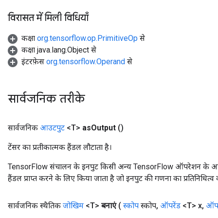
विरासत में मिली विधियाँ
कक्षा
org.tensorflow.op.PrimitiveOp
से
कक्षा java.lang.Object से
इंटरफ़ेस
org.tensorflow.Operand
से
सार्वजनिक तरीके
सार्वजनिक
आउटपुट
<T>
as
Output
()
टेंसर का प्रतीकात्मक हैंडल लौटाता है।
TensorFlow संचालन के इनपुट किसी अन्य TensorFlow ऑपरेशन के आउटप
हैंडल प्राप्त करने के लिए किया जाता है जो इनपुट की गणना का प्रतिनिधित्व 
सार्वजनिक स्थैतिक
जोखिम
<T>
बनाएं
(
स्कोप
स्कोप
,
ऑपरेंड
<T> x
,
ऑपर