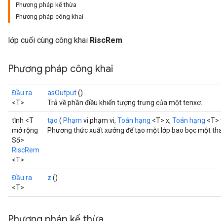
Phương pháp kế thừa
Phương pháp công khai
lớp cuối cùng công khai
RiscRem
Phương pháp công khai
Đầu ra
asOutput
()
<T>
Trả về phần điều khiển tượng trưng của một tenxơ.
tĩnh <T
tạo
(
Phạm
vi phạm vi,
Toán hạng
<T> x,
Toán hạng
<T> 
mở rộng
Phương thức xuất xưởng để tạo một lớp bao bọc một th
Số>
RiscRem
<T>
Đầu ra
z
()
<T>
Phương pháp kế thừa