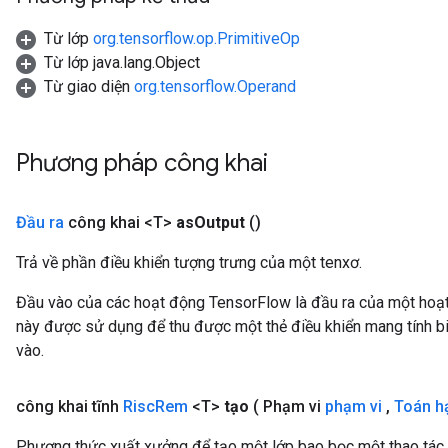
Từ lớp
org.tensorflow.op.PrimitiveOp
Từ lớp java.lang.Object
Từ giao diện
org.tensorflow.Operand
Phương pháp công khai
Đầu ra
công khai <T>
as
Output
()
Trả về phần điều khiển tượng trưng của một tenxơ.
Đầu vào của các hoạt động TensorFlow là đầu ra của một ho
này được sử dụng để thu được một thẻ điều khiển mang tính bi
vào.
công khai tĩnh
Risc
Rem
<T>
tạo
( Phạm vi
phạm vi
,
Toán h
Phương thức xuất xưởng để tạo một lớp bao bọc một thao tác