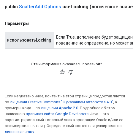
public
Scatter
Add
.
Options
use
Locking
(логическое значе
Параметры
Если True, дополнение будет защищен
использоватьLocking
поведение не определено, но может 
Эта информация оказалась полезной?
Если не указано иное, контент на этой странице предоставляется
по
лицензии Creative Commons "С указанием авторства 4.0"
, а
примеры кода – по
лицензии Apache 2.0
. Подробнее об этом
написано в
правилах сайта Google Developers
. Java – это
зарегистрированный товарный знак корпорации Oracle и/или ее
аффилированных лиц. Определенный контент лицензирован по
лицензии numpy
.