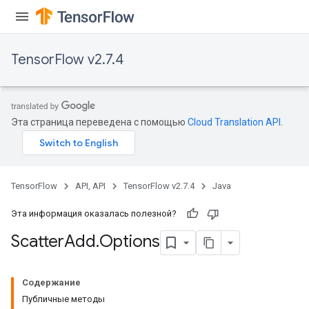
TensorFlow v2.7.4
Эта страница переведена с помощью
Cloud Translation API
.
TensorFlow
API, API
TensorFlow v2.7.4
Java
Эта информация оказалась полезной?
Scatter
Add
.
Options
Содержание
Публичные методы