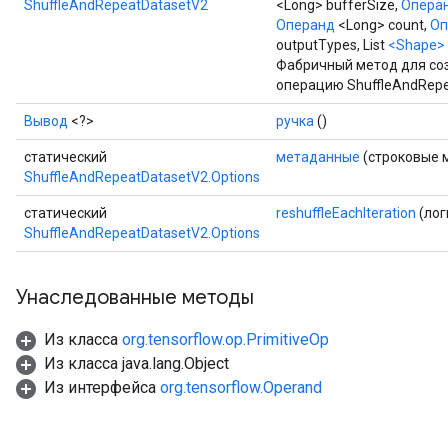
ShuffleAndRepeatDatasetV2
<Long> bufferSize,
Опера
Операнд
<Long> count,
Оп
outputTypes, List
<Shape>
Фабричный метод для со
операцию ShuffleAndRepe
Вывод
<?>
ручка
()
статический
метаданные
(строковые 
ShuffleAndRepeatDatasetV2.Options
статический
reshuffleEachIteration
(лог
ShuffleAndRepeatDatasetV2.Options
Унаследованные методы
Из класса
org.tensorflow.op.PrimitiveOp
Из класса java.lang.Object
Из интерфейса
org.tensorflow.Operand