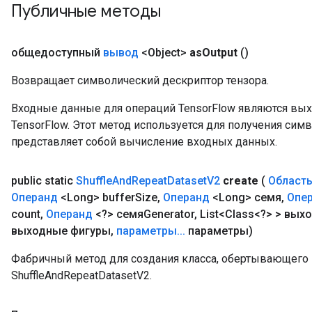
Публичные методы
общедоступный
вывод
<Object>
as
Output
()
Возвращает символический дескриптор тензора.
Входные данные для операций TensorFlow являются вы
TensorFlow. Этот метод используется для получения сим
представляет собой вычисление входных данных.
public static
Shuffle
And
Repeat
Dataset
V2
create
(
Област
Операнд
<Long> buffer
Size
,
Операнд
<Long> семя
,
Опе
count
,
Операнд
<?> семяGenerator
,
List<Class<?> > вых
выходные фигуры
,
параметры
.
.
.
параметры)
Фабричный метод для создания класса, обертывающег
ShuffleAndRepeatDatasetV2.