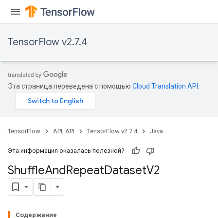
TensorFlow v2.7.4
Эта страница переведена с помощью
Cloud Translation API
.
TensorFlow
API, API
TensorFlow v2.7.4
Java
Эта информация оказалась полезной?
Shuffle
And
Repeat
Dataset
V2
Содержание