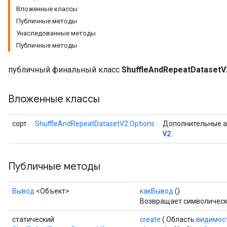
Вложенные классы
Публичные методы
Унаследованные методы
Публичные методы
публичный финальный класс
ShuffleAndRepeatDatasetV
Вложенные классы
сорт
ShuffleAndRepeatDatasetV2.Options
Дополнительные а
V2
.
Публичные методы
Вывод
<Объект>
какВывод
()
Возвращает символически
статический
create
( Область
видимос