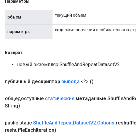
Параметры
текущий объем
объем
содержит значения необязательных ат
параметры
Возврат
новый экземпляр ShuffleAndRepeatDatasetV2
x
публичный
дескриптор
вывода
<?>
()
общедоступные
статические
метаданные
Shuffle
And
R
String)
public static
Shuffle
And
Repeat
Dataset
V2
.
Options
reshuffl
reshuffle
Each
Iteration)