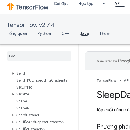
Cài đặt
Học tập
API
ScatterNdNonAliasingAdd
ScatterNdSub
ScatterNdUpdate
TensorFlow v2.7.4
ScatterSub
ScatterUpdate
Tổng quan
Python
C++
Java
Thêm
SegmentMaxV2
Segment
Min
V2
Segment
Prod
V2
Segment
Sum
V2
Select
V2
Send
Send
TPUEmbedding
Gradients
TensorFlow
API
Set
Diff1d
Sleep
Da
Set
Size
Shape
Shape
N
lớp cuối cùng c
Shard
Dataset
Shuffle
And
Repeat
Dataset
V2
Phương phá
Shuffle
Dataset
V2