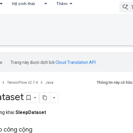
Hệ sinh thái
Thêm
Trang này được dịch bởi
Cloud Translation API
.
TensorFlow v2.7.4
Java
Thông tin này có hữ
taset
ông khai
SleepDataset
p công cộng