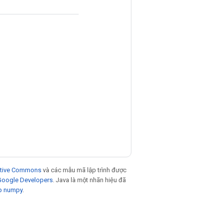
eative Commons
và các mẫu mã lập trình được
 Google Developers
. Java là một nhãn hiệu đã
p numpy
.