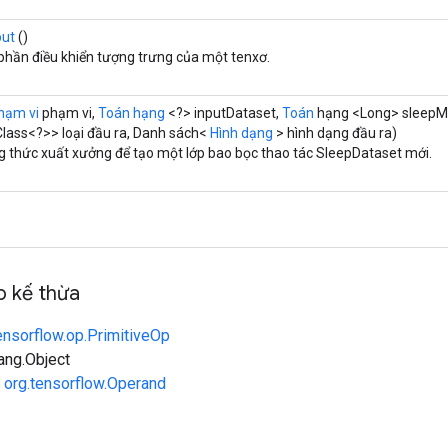
put
()
 phần điều khiển tượng trưng của một tenxơ.
hạm vi
phạm vi,
Toán hạng
<?> inputDataset,
Toán
hạng <Long> sleepM
lass<?>> loại đầu ra, Danh sách<
Hình dạng
> hình dạng đầu ra)
 thức xuất xưởng để tạo một lớp bao bọc thao tác SleepDataset mới.
 kế thừa
ensorflow.op.PrimitiveOp
lang.Object
n
org.tensorflow.Operand