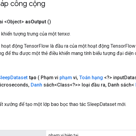
háp công cộng
i <Object>
as
Output
()
 khiển tượng trưng của một tenxơ.
 hoạt động TensorFlow là đầu ra của một hoạt động TensorFlow
 để thu được một thẻ điều khiển mang tính biểu tượng đại diện c
Sleep
Dataset
tạo
( Phạm vi
phạm
vi
,
Toán hạng
<?> input
Data
icroseconds
,
Danh
sách<Class<?>> loại đầu ra
,
Danh sách<
t xưởng để tạo một lớp bao bọc thao tác SleepDataset mới.
phạm vi hiện tại