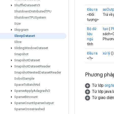
Shuffle
Dataset
V3
Đầu ra
asOut
Shutdown
Distributed
TPU
<Đối
Trả về
Shutdown
TPUSystem
tượng>
Size
Bộ dữ
tạo
(
P
Skipgram
liệu
sách<C
Sleep
Dataset
ngủ
Phương
Slice
tĩnh
Sliding
Window
Dataset
Đầu ra
xử lý
()
Snapshot
<?>
Snapshot
Dataset
Snapshot
Dataset
Reader
Snapshot
Nested
Dataset
Reader
Phương pháp
Sobol
Sample
Space
To
Batch
Nd
Từ lớp
org.t
Sparse
Apply
Adagrad
V2
Từ lớp java.
Sparse
Bincount
Từ giao diệ
Sparse
Count
Sparse
Output
Sparse
Cross
Hashed