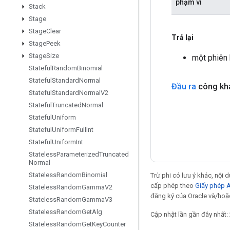
phạm vi
Stack
Stage
Stage
Clear
Trả lại
Stage
Peek
Stage
Size
một phiên
Stateful
Random
Binomial
Stateful
Standard
Normal
Đầu ra
công kha
Stateful
Standard
Normal
V2
Stateful
Truncated
Normal
Stateful
Uniform
Stateful
Uniform
Full
Int
Stateful
Uniform
Int
Stateless
Parameterized
Truncated
Normal
Stateless
Random
Binomial
Trừ phi có lưu ý khác, nội
cấp phép theo
Giấy phép 
Stateless
Random
Gamma
V2
đăng ký của Oracle và/hoặc
Stateless
Random
Gamma
V3
Stateless
Random
Get
Alg
Cập nhật lần gần đây nhất:
Stateless
Random
Get
Key
Counter