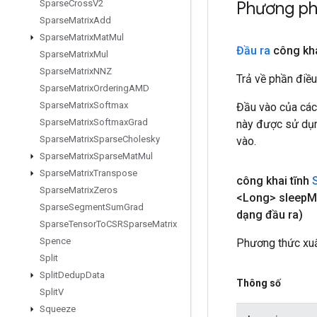
Phương p
Sparse
Cross
V2
Sparse
Matrix
Add
Sparse
Matrix
Mat
Mul
Đầu ra
công kha
Sparse
Matrix
Mul
Sparse
Matrix
NNZ
Trả về phần điều
Sparse
Matrix
Ordering
AMD
Sparse
Matrix
Softmax
Đầu vào của các
Sparse
Matrix
Softmax
Grad
này được sử dụng
Sparse
Matrix
Sparse
Cholesky
vào.
Sparse
Matrix
Sparse
Mat
Mul
Sparse
Matrix
Transpose
công khai tĩnh
Sparse
Matrix
Zeros
<Long> sleep
M
Sparse
Segment
Sum
Grad
dạng đầu ra)
Sparse
Tensor
To
CSRSparse
Matrix
Spence
Phương thức xuấ
Split
Split
Dedup
Data
Thông số
Split
V
Squeeze