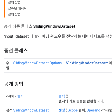
공개 방법
상속된 메서드
공개 방법
공개 최종 클래스
SlidingWindowDataset
'input_dataset'에 슬라이딩 윈도우를 전달하는 데이터세트를 생
중첩 클래스
Sliding
Window
Dataset
수
SlidingWindowDataset.Options
의
업
공개 방법
<객체>
출력
출력
()
텐서의 기호 핸들을 반환합니다.
정적
SlidingWindowDataset
생성
(
Scope
범위,
Operand
<?> in