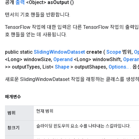
공개
출력
<Object>
as
Output
()
텐서의 기호 핸들을 반환합니다.
TensorFlow 작업에 대한 입력은 다른 TensorFlow 작업의 
호 핸들을 얻는 데 사용됩니다.
public static
Sliding
Window
Dataset
create
(
Scope
범위
,
O
<Long> window
Size
,
Operand
<Long> window
Shift
,
Opera
>> output
Types
,
List<
Shape
> output
Shapes
,
Options
.
.
.
옵
새로운 SlidingWindowDataset 작업을 래핑하는 클래스를 
매개변수
현재 범위
범위
슬라이딩 윈도우의 요소 수를 나타내는 스칼라입니다.
창크기