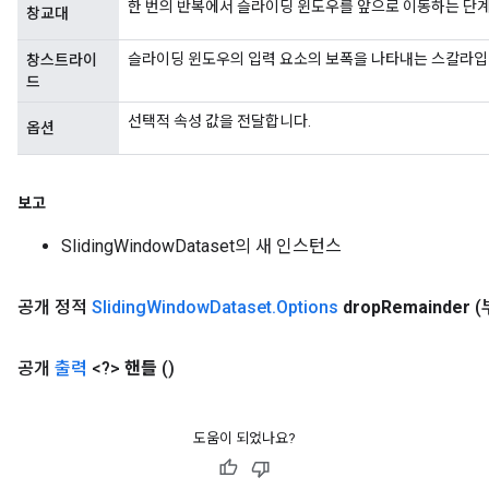
한 번의 반복에서 슬라이딩 윈도우를 앞으로 이동하는 단
창교대
x
슬라이딩 윈도우의 입력 요소의 보폭을 나타내는 스칼라입
창스트라이
드
선택적 속성 값을 전달합니다.
옵션
보고
SlidingWindowDataset의 새 인스턴스
공개 정적
Sliding
Window
Dataset
.
Options
drop
Remainder
(
공개
출력
<?>
핸들
()
도움이 되었나요?