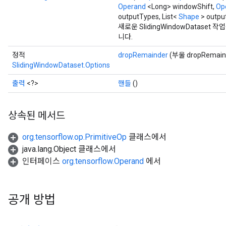
Operand
<Long> windowShift,
Op
outputTypes, List<
Shape
> outpu
새로운 SlidingWindowDatas
니다.
정적
dropRemainder
(부울 dropRemain
SlidingWindowDataset.Options
출력
<?>
핸들
()
상속된 메서드
org.tensorflow.op.PrimitiveOp
클래스에서
java.lang.Object 클래스에서
인터페이스
org.tensorflow.Operand
에서
공개 방법